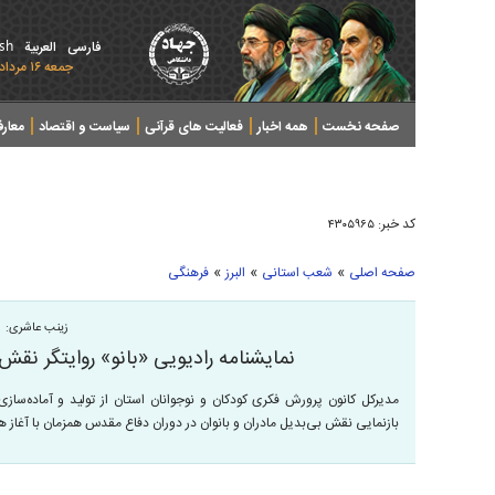
ish
فارسی
العربیة
جمعه ۱۶ مرداد ۱۴۰۵ - 2026 August 07
صفحه نخست
همه اخبار
فعالیت های قرآنی
سیاست و اقتصاد
معار
کد خبر:
۴۳۰۵۹۶۵
»
»
»
صفحه اصلی
شعب استانی
البرز
فرهنگی
زینب عاشری:
نمایشنامه رادیویی «بانو» روایتگر نق
مدیرکل کانون پرورش فکری کودکان و نوجوانان استان از تولید و آماده‌سازی
بازنمایی نقش بی‌بدیل مادران و بانوان در دوران دفاع مقدس همزمان با آغاز 