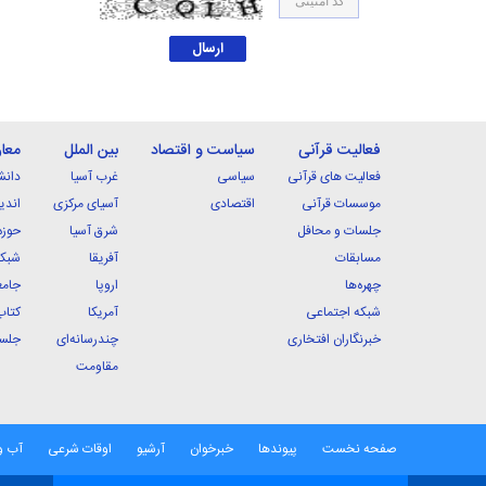
فعالیت قرآنی
سیاست و اقتصاد
بین الملل
معا
فعالیت های قرآنی
سیاسی
غرب آسیا
دانش
موسسات قرآنی
اقتصادی
آسیای مرکزی
اندی
جلسات و محافل
شرق آسیا
حوزه
مسابقات
آفریقا
شبکه
چهره‌ها
اروپا
جامع
شبکه اجتماعی
آمریکا
کتاب
خبرنگاران افتخاری
چندرسانه‌ای
جلسا
مقاومت
صفحه نخست
پیوندها
خبرخوان
آرشیو
اوقات شرعی
آب و