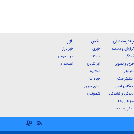
چندرسانه ای
عکس
بازار
گزارش و مستند
خبری
خبر بازار
گفتگو
مستند
خبر عمومی
طرح و تصویر
ایرانگردی
استخدام
فتوتیتر
استان‌ها
اینفوگرافیک
چهره ها
انعکاس اخبار
منابع خارجی
دیدنی و شنیدنی
شهروندی
مجله رایحه
دیگر رسانه ها