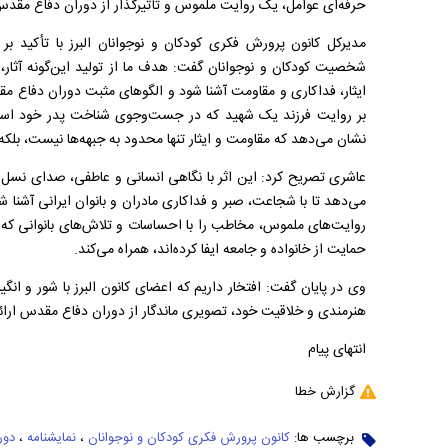
حرفه‌ای عوامل، یک روایت ملموس و تأثیرگذار از دوران دفاع مقدس 
مدیرکل کانون پرورش فکری کودکان و نوجوانان البرز با تأکید
شخصیت کودکان و نوجوانان گفت: هدف ما از تولید این‌گونه آثار،
ایثار، فداکاری و مقاومت آشنا شود و الگوهای مثبت دوران دفاع مقدس 
بر روایت فرزند یک شهید که در جست‌وجوی شناخت پدر خود است و
نشان می‌دهد که مقاومت و ایثار تنها محدود به جبهه‌ها نیست، بلکه د
عاشری تصریح کرد: این اثر با نگاهی انسانی و عاطفی، صدای نسل آ
می‌دهد تا با شجاعت، صبر و فداکاری مادران و بانوان ایرانی آشنا ش
روایت‌های ملموس، مخاطب را با احساسات و تلاش‌های بانوانی ک
حمایت از خانواده و جامعه ایفا کرده‌اند، همراه می‌کند.
وی در پایان گفت: افتخار داریم که اعضای کانون البرز با شور و انگیز
هنرمندی و خلاقیت خود، تصویری ماندگار از دوران دفاع مقدس ارائ
انتهای پیام
گزارش خطا
برچسب ها:
کانون پرورش فکری کودکان و نوجوانان
،
نمایشنامه‌
،
دور