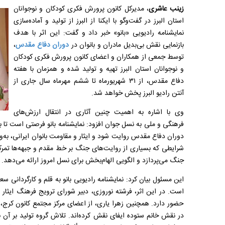
زینب عاشری
، مدیرکل کانون پرورش فکری کودکان و نوجوانان
استان البرز در گفت‌وگو با ایکنا از البرز از تولید و آماده‌سازی
نمایشنامه رادیویی «بانو» خبر داد و گفت: این اثر با هدف
بازنمایی نقش بی‌بدیل مادران و بانوان در
دوران دفاع مقدس
،
توسط جمعی از همکاران و اعضای کانون پرورش فکری کودکان
و نوجوانان استان البرز تهیه و تولید شده و همزمان با هفته
دفاع مقدس، از ۳۱ شهریورماه تا ششم مهرماه سال جاری از
آنتن رادیو البرز پخش خواهد شد.
وی با اشاره به اهمیت چنین آثاری در انتقال ارزش‌های
فرهنگی و ملی به نسل جوان افزود: نمایشنامه بانو فرصتی است تا با
دوران دفاع مقدس روایت شود و ایثار و مقاومت بانوان ایرانی، به‌وی
شرایطی که بسیاری از روایت‌های جنگ بر خط مقدم و جبهه‌ها تمرکز
جنگ می‌پردازد و الگویی الهام‌بخش برای نسل امروز ارائه می‌دهد.
این مسئول بیان کرد: نمایشنامه رادیویی بانو به قلم و کارگردانی سع
است. در این اثر، فرشته نوروزی، دبیر شورای ترویج فرهنگ ایثار و
حضور دارد. همچنین زهرا یاری، از اعضای مرکز مجتمع کانون کرج، در
در نقش خانم ستوده ایفای نقش کرده‌اند. تلاش گروه تولید بر آن بو