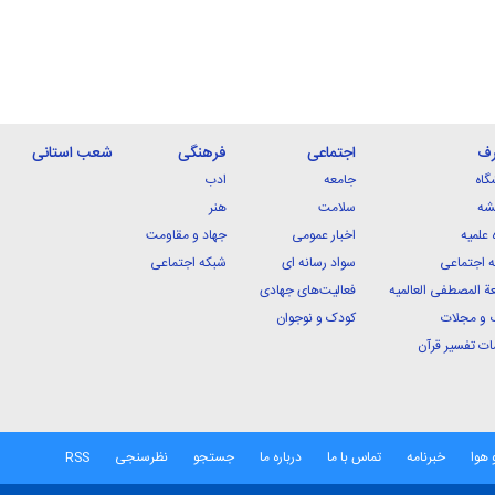
رف
اجتماعی
فرهنگی
شعب استانی
گاه
جامعه
ادب
شه
سلامت
هنر
 علمیه
اخبار عمومی
جهاد و مقاومت
 اجتماعی
سواد رسانه ای
شبکه اجتماعی
ة المصطفی العالمیه
فعالیت‌های جهادی
 و مجلات
کودک و نوجوان
ت تفسیر قرآن
 هوا
خبرنامه
تماس با ما
درباره ما
جستجو
نظرسنجی
RSS