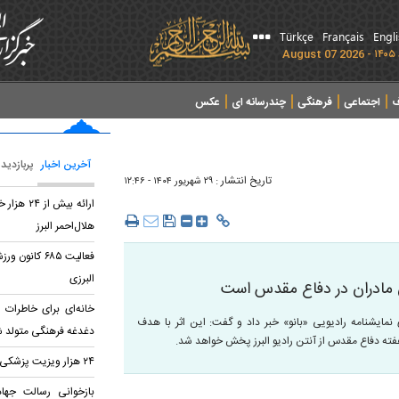
Türkçe
Français
Engl
ف
اجتماعی
فرهنگی
چندرسانه ای
عکس
آخرین اخبار
پربازدید
تاریخ انتشار :
۲۹ شهريور ۱۴۰۴ - ۱۲:۴۶
ارائه بیش
هلال‌احمر البرز
فعالیت ۶۸۵ کا
البرزی
ش مادران در دفاع مقدس است
خانه‌ای برای خاطرات ط
 نمایشنامه رادیویی «بانو» خبر داد و گفت: این اثر با هدف
دغدغه فرهنگی متولد 
هفته دفاع مقدس از آنتن رادیو البرز پخش خواهد شد.
۲۴ هزار ویزیت پزشکی برای ایثارگران البرز
بازخوانی رسالت جهاد