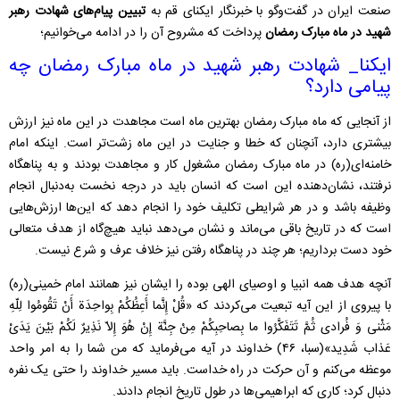
صنعت ایران در گفت‌وگو با خبرنگار ایکنای قم به
تبیین پیام‌های شهادت رهبر
شهید در ماه مبارک رمضان
پرداخت که مشروح آن را در ادامه می‌خوانیم؛
ایکنا_ شهادت رهبر شهید در ماه مبارک رمضان چه
پیامی دارد؟
از آنجایی که ماه مبارک رمضان بهترین ماه است مجاهدت در این ماه نیز ارزش
بیشتری دارد، آنچنان که خطا و جنایت در این ماه زشت‌تر است. اینکه امام
خامنه‌ای(ره) در ماه مبارک رمضان مشغول کار و مجاهدت بودند و به پناهگاه
نرفتند، نشان‌دهنده این است که انسان باید در درجه نخست به‌دنبال انجام
وظیفه باشد و در هر شرایطی تکلیف خود را انجام دهد که این‌ها ارزش‌هایی
است که در تاریخ باقی می‌ماند و نشان می‌دهد نباید هیچ‌گاه از هدف متعالی
خود دست برداریم؛ هر چند در پناهگاه رفتن نیز خلاف عرف و شرع نیست.
آنچه هدف همه انبیا و اوصیای الهی بوده را ایشان نیز همانند امام خمینی(ره)
با پیروی از این آیه تبعیت می‌کردند که «قُلْ إِنَّما أَعِظُکُمْ بِواحِدَة أَنْ تَقُومُوا لِلّهِ
مَثْنى وَ فُرادى ثُمَّ تَتَفَکَّرُوا ما بِصاحِبِکُمْ مِنْ جِنَّة إِنْ هُوَ إِلاّ نَذِیرٌ لَکُمْ بَیْنَ یَدَیْ
عَذاب شَدِید»(سبا، ۴۶) خداوند در آیه می‌فرماید که من شما را به امر واحد
موعظه می‌کنم و آن حرکت در راه خداست‌. باید مسیر خداوند را حتی یک نفره
دنبال کرد؛ کاری که ابراهیمی‌ها در طول تاریخ انجام دادند.