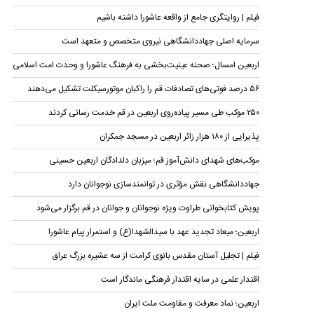
فیلم | روایتگری جامع از واقعه عاشورا داشته باشیم
سرمایه اصلی جهاددانشگاهی نیروی متخصص و متعهد است
اربعین امسال؛ صحنه عینیت‌بخشی به فرهنگ عاشورا و وحدت امت اسلامی
۵۶ درصد فوتی‌های تصادفات قم را راکبان موتورسیکلت تشکیل می‌دهند
۲۵۰ موکب طی مسیر پیاده‌روی اربعین در قم خدمت رسانی کردند
پذیرایی از ۱۸۰ هزار زائر اربعین در مسجد جمکران
موکب‌های شهدای دانش‌آموز قم؛ میزبان دلدادگان اربعین حسینی
جهاددانشگاهی نقش مؤثری در توانمندسازی نوجوانان دارد
پویش کتابخوانی طراوت ویژه نوجوانان و جوانان در قم برگزار می‌شود
اربعین؛ میعاد تجدید عهد با سیدالشهدا(ع) و استمرار پیام عاشورا
فیلم | تجلیل آستان مقدس بانوی کرامت از سه عشیره بزرگ عراق
اقتدار علمی در سایه اقتدار فرهنگی ماندگار است
اربعین؛ نماد معرفت و مقاومت ملت ایران