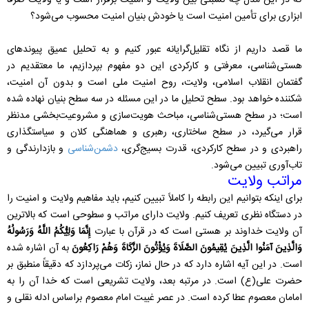
که در این مدل چه نسبتی بین ولایت و امنیت برقرار است و یا ولایت صرفاً
ابزاری برای تأمین امنیت است یا خودش بنیان امنیت محسوب می‌شود؟
ما قصد داریم از نگاه تقلیل‌گرایانه عبور کنیم و به تحلیل عمیق پیوندهای
هستی‌شناسی، معرفتی و کارکردی این دو مفهوم بپردازیم، ما معتقدیم در
گفتمان انقلاب اسلامی، ولایت، روح امنیت ملی است و بدون آن امنیت،
شکننده خواهد بود. سطح تحلیل ما در این مسئله در سه سطح بنیان نهاده شده
است؛ در سطح هستی‌شناسی، مباحث هویت‌سازی و مشروعیت‌بخشی مدنظر
قرار می‌گیرد، در سطح ساختاری، رهبری و هماهنگی کلان و سیاستگذاری
راهبردی و در سطح کارکردی، قدرت بسیج‌گری،
دشمن‌شناسی
و بازدارندگی و
تاب‌آوری تبیین می‌شود.
مراتب ولایت
برای اینکه بتوانیم این رابطه را کاملاً تبیین کنیم، باید مفاهیم ولایت و امنیت را
در دستگاه نظری تعریف کنیم. ولایت دارای مراتب و سطوحی است که بالاترین
آن ولایت خداوند بر هستی است که در قرآن با عبارت
إِنَّمَا وَلِيُّكُمُ اللَّهُ وَرَسُولُهُ
وَالَّذِينَ آمَنُوا الَّذِينَ يُقِيمُونَ الصَّلَاةَ وَيُؤْتُونَ الزَّكَاةَ وَهُمْ رَاكِعُونَ
به آن اشاره شده
است. در این آیه اشاره دارد که در حال نماز، زکات می‌پردازد که دقیقاً منطبق بر
حضرت علی(ع) است. در مرتبه بعد، ولایت تشریعی است که خدا آن را به
امامان معصوم عطا کرده است. در عصر غیبت امام معصوم براساس ادله نقلی و