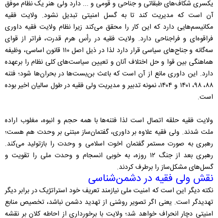
یکسری شکاف‌های طبقاتی و جناحی و قومی و ... دارد ولی هنر یک نظام موفق
آن است که مدیریت کند تا به گسل امنیتی تبدیل نشود. ولایت فقیه
مکانیسم‌هایی دارد که این کار را محقق می‌کند زیرا نظام ولایت فقیه داوری
فراقوه‌ای و فراجناحی دارد. ولایت فقیه در رأس هرم قدرت، فراتر از قوای
سه‌گانه و جناح‌های سیاسی قرار دارد لذا در ذیل اصل ۱۱۰ قانون اساسی، وظیفه
هماهنگی بین قوا و حل اختلاف آنان و تعیین سیاست‌های کلی نظام را برعهده
دارد. این داوری مانع از آن است که باعث بن‌بست‌ها در بحران‌ها شود؛ فتنه
۸۸، ۹۸، ۱۴۰۱ و ۱۴۰۴، نمونه تدبیر و مدیریت ولی فقیه در طول سالیان اخیر بوده
است.
ولایت فقیه حلقه اتصال است لذا فتنه‌ها با همه حجم و انبوه، مغلوب اراده
ملت شدند. ولی فقیه علاوه بر داوری، گفتمان‌ساز مبتنی بر وحدت هم هست؛
رهبری به صورت مستمر گفتمان اخوت اسلامی و وحدت را بازتولید می‌کند.
رهبری بعد از جنگ ۱۲ روزه، به خوبی انسجام و وحدت ملی را تقویت و
گسل‌های مشکل‌ساز را برطرف کردند.
نقش ولی فقیه در دشمن‌شناسی
نکته دیگر این است که امنیت ملی نیازمند تعریف خود استراتژیک در برابر دیگر
تهدیدگر است. یعنی اگر تصویر روشنی از تهدید دشمن نباشد، تخصیص منابع
امنیتی دچار انحراف خواهد شد؛ ولایت با برخورداری از احاطه کلان بر نقشه