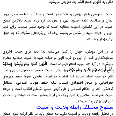
عقلی به فقهای جامع الشرایط تفویض می‌شود.
امنیت، مفهومی با بار ارزشی و غایت‌محور است و خدا آن را با مفاهیمی چون
ایمان و عدالت، اقامه حدود الهی و عبودیت گره زده است. بالاترین سطح
امنیت در این گفتمان، امنیت متعالیه است که وجود بستر مناسب برای قرب
الهی و حیات طیبه را شامل می‌شود، برخلاف رویکردهای سکولار که به دنبال
تهدیدزدایی هستند.
ما در این رویکرد، جهان را گذرا می‌بینیم لذا باید برای حیات اخروی
سرمایه‌گذاری کند، از این رو قرب الهی و حیات طیبه با امنیت متعالیه مطرح
می‌شود؛ در آیه ۸۲ سوره انعام فرموده است:
الَّذِينَ آمَنُوا وَلَمْ يَلْبِسُوا إِيمَانَهُمْ
بِظُلْمٍ أُولَٰئِكَ لَهُمُ الْأَمْنُ وَهُمْ مُهْتَدُونَ
؛ یعنی امنیت حقیقی محصول ایمان و نفی
ظلم در همه ابعاد است، لذا امنیت در نظام اسلامی صرفاً حفظ مرزهای
جغرافیایی و منافع اقتصادی نیست بلکه حفظ هویت اسلامی، استقلال
فرهنگی، اجرای احکام اسلامی و طی کردن مسیر تکاملی انقلاب است و مرجع
امنیت هم نظام اسلامی به عنوان یک کل ارزش‌محور است که دولت و ملت در
ذیل آن ارزش پیدا می‌کند.
سطوح مختلف رابطه ولایت و امنیت
در تحلیل رابطه ولایت و امنیت ملی، سه سطح باید در نظر گرفته شود؛ سطح