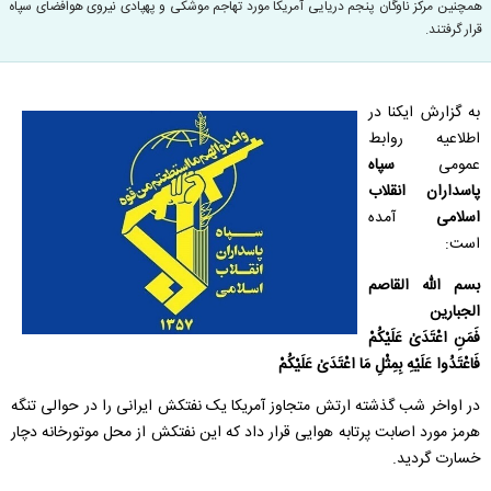
همچنین مرکز ناوگان پنجم دریایی آمریکا مورد تهاجم موشکی و پهپادی نیروی هوافضای سپاه
قرار گرفتند.
به گزارش ایکنا در
اطلاعیه روابط
عمومی
سپاه
پاسداران انقلاب
اسلامی
آمده
است:
بسم الله القاصم
الجبارین
فَمَنِ اعْتَدَىٰ عَلَيْكُمْ
فَاعْتَدُوا عَلَيْهِ بِمِثْلِ مَا اعْتَدَىٰ عَلَيْكُمْ
در اواخر شب گذشته ارتش متجاوز آمریکا یک نفتکش ایرانی را در حوالی تنگه
هرمز مورد اصابت پرتابه هوایی قرار داد که این نفتکش از محل موتورخانه دچار
خسارت گردید.