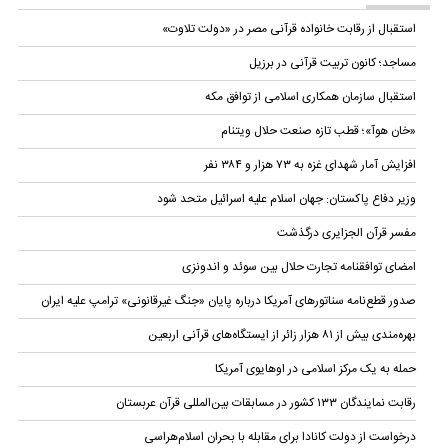
استقبال از رقابت خانواده قرآنی مصر در «دولت تلاوت»
مساجد؛ کانون تربیت قرآنی در برزیل
استقبال سازمان همکاری اسلامی از توافق مکه
«خان هوآ»؛ قطب تازه صنعت حلال ویتنام
افزایش آمار شهدای غزه به ۷۳ هزار و ۳۸۴ نفر
وزیر دفاع پاکستان: جهان اسلام علیه اسرائیل متحد شود
مفسر قرآن الجزایری درگذشت
امضای توافقنامه تجارت حلال بین سوئد و اندونزی
صدور قطع‌نامه سناتورهای آمریکا درباره پایان «جنگ غیرقانونی» ترامپ علیه ایران
بهره‌مندی بیش از ۸۱ هزار زائر از ایستگاه‌های قرآنی اربعین
حمله به یک مرکز اسلامی در اوهایوی آمریکا
رقابت نمایندگان ۱۳۳ کشور در مسابقات بین‌المللی قرآن عربستان
درخواست از دولت کانادا برای مقابله با بحران اسلام‌هراسی