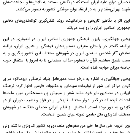
تحمیلی عراق علیه ایران است که در نگاهی مستند به تلاش‌ها و مجاهدت‌های
شهید تهرانی‌مقدم را به در ارتقاء توان موشکی کشور به تصویر می‌کشد.
این اثر با نگاهی تاریخی و دراماتیک، روند شکل‌گیری توانمندی‌های دفاعی
جمهوری اسلامی ایران را روایت می‌کند.
یحیی جهانگیری، رایزن فرهنگی جمهوری اسلامی ایران در اندونزی در این
برنامه، گفت: در راستای معرفی دستاوردهای فرهنگی و هنری ایران، برنامه
نمایش آثار شاخص سینمای ایران در شهرهای مختلف این کشور پیگیری و به
سبب تلفیق مفاهیم قرآن با تصاویر جذاب سینمایی تا به امروز با استقبال خوب
جامعه میزان مواجه شده است.
یحیی جهانگیری با اشاره به درخواست مدیرعامل بنیاد فرهنگی «پوساکو» در پر
کردن مراکز این شهر از تولیدات سینمایی و مکتوبات فارسی اظهار کرد: فرهنگ
ایرانی در مصادیق بازر خود مانند شعر و مینیاتور پل مستحکمی میان ملت‌ها
احداث کرده که در گذر ادوار مختلف تاریخی و در فراز و نشیب دوران‌ از هر
گزندی به دور بوده است. استقبال از فیلم ایرانی «خدای جنگ» در شهرهای
مختلف اندونزی مثل جامبی نمونه عیان همین ادعاست.
وی افزود: طی سال‌ها اخیر من سفرهای متعددی به کشور اندونزی داشتم ولی
شرایط حضور در آچه نداشتم. خرسندم امروز به بهانه نمایش یک فیلم شاخص