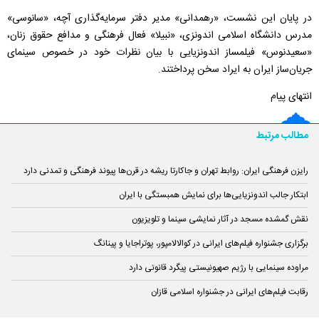
در پایان این نشست، «رهمدانی» مدیر دفتر سرمایه‌گذاری آچه، «سانوسی»
مدرس دانشگاه اسلامی اندونزی، «نبیلا» فعال فرهنگی و مدافع حقوق زنان،
«سعیدنوس» فیلمساز اندونزیایی با بیان نظرات خود در خصوص سینمای
جریان‌ساز ایران به ایراد سخن پرداختند.
انتهای پیام
مطالب مرتبط
رایزن فرهنگی ایران: روابط تهران و جاکارتا ریشه در قرن‌ها پیوند فرهنگی و تمدنی دارد
ابتکار جالب اندونزیایی‌ها برای نمایش همبستگی با ایران
نقش گمشده مسجد در آثار نمایشی سینما و تلویزیون
برگزاری جشنواره فیلم‌های ایرانی در کوالالامپور، پوتراجایا و پینانگ
مراوده سینمایی با رژیم صهیونیستی پیگرد قانونی دارد
رقابت فیلم‌های ایرانی در جشنواره اسلامی قازان