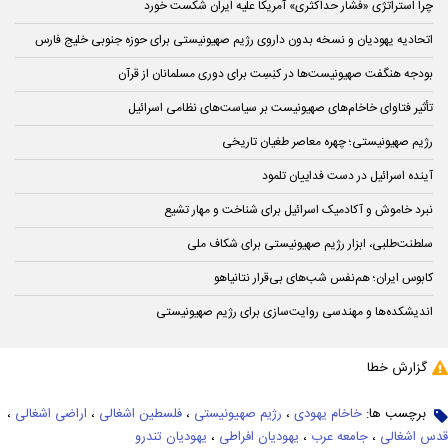
چرا استراتژی «فشار حداکثری» آمریکا علیه ایران شکست خورد
اتحادیه یهودیان و نسخه بدون داروی رژیم صهیونیستی برای حوزه جنوبی خلیج فارس
بودجه هنگفت صهیونیست‌ها در کنِسِت برای دوری مسلمانان از قرآن
تأثیر فتاوای خاخام‌های صهیونیست بر سیاست‌های نظامی اسرائیل
رژیم صهیونیستی؛ چهره معاصر طغیان تاریخی
آینده اسرائیل در دست فداییان تلمود
نبرد خاموش و آکادمیک اسرائیل برای شناخت و مهار تشیع
سلطنت‌طلبی، ابزار رژیم صهیونیستی برای شکاف ملی
کابوس ایران؛ هم‌نفس شب‌های بی‌قرار نتانیاهو
اندیشکده‌ها و مهندسی روایت‌سازی برای رژیم صهیونیستی
گزارش خطا
برچسب ها:
خاخام یهودی
،
رژیم صهیونیستی
،
فلسطین اشغالی
،
اراضی اشغالی
،
قدس اشغالی
،
جامعه عرب
،
یهودیان افراطی
،
یهودیان تندرو