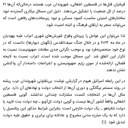
قربانیان قتل‌ها در فلسطین اشغالی، شهروندان عرب هستند درحالی‌که آن‌ها ۲۱
درصد از کل جمعیت را تشکیل می‌دهند. دلیل این مسائل بیکاری گسترده، نبود
ساختارهای امنیتی مناسب، کمبود مسکن و نبود زیرساخت‌های رفاهی است که
می‌تواند منجر به ارتقای فرهنگ و البته امنیت شود.
لذا می‌توان این عوامل را زیربنای وقوع شورش‌های شهری اعراب علیه یهودیان
در ماه مه ۲۰۲۴ و در خلال جنگ سیف‌القدس (نگهبان دیوارها) دانست که در
نوع خود منحصربه‌فرد بود و موجب نگرانی جدی مقامات صهیونیست‌ نسبت به
تکرار این اتفاق شد. این مسائل موجب شده است، اعراب نسبت به لایحه
قضائی ارائه‌شده از سوی رژیم صهیونیستی و اعتراضات دامنه‌دار آن واکنشی
نشان ندهند.
در این رابطه اسرائیل هیوم در گزارشی نوشت: بی‌تفاوتی شهروندان عرب ریشه
در روند مستمر بیگانگی و دوری آن‌ها از انتخاب دولت و نهادهای آن دارد. برای
مثال آن‌ها در انتخابات کنست مشارکت چندانی نداشتند. گویی فلسطین
اشغالی واقعاً کشور آن‌ها نیست و گویی دولت تل‌آویو ـ چه دولت بنت لاپید یا
دولت نتانیاهو ـ یک دولت خارجی است؛ بنابراین شرایط مذکور این پتانسیل را
دارد که به یک مبارزه مدنی مشروع و عادلانه برای برابری و حقوق علیه دولت
تبدیل شود. (۱)