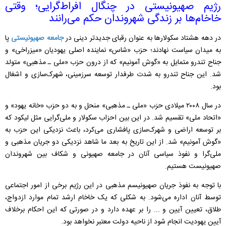
رژیم صهیونیستی در چنگال افراط‌گرایی؛ وقتی
خاخام‌ها بر زندگی شهروندان حکم می‌رانند
در دهه هشتاد سکولارها به عنوان رقبای جدیدتر دینی در
جامعه صهیونیستی
پا
به میدان سیاست نهادند؛ حزب «شاس» نماینده اصلی یهودیان «میزراخی» و
جناح تندرو متمایل به «گوش آمونیم» که از درون حزب «ملی ـ مذهبی» متولد
شد. این جناح تندرو به شدت طرفدار توسعه سرزمینی، شهرک‌سازی و اشغال
بود.
در سال ۲۰۰۸ میلادی حزب «ملی ـ مذهبی» منحل و به دو حزب «خانه یهود» و
«اتحاد ملی» تقسیم شد. در این بین احزاب سکولار و ملی‌گرایی مثل لیکود که
بر توسعه اراضی و شهرک‌سازی پافشاری می‌کرد، باعث نزدیکی این حزب به
«گوش آمونیم» شد. از این تاریخ به بعد ما شاهد نزدیکی دو جریان مذهبی و
ملی‌گرا و نفوذ سیاسی آنان در جامعه صهیونی و شکاف بین شهروندان
صهیونیست هستیم.
با توجه به نفوذ جریان صهیونیسم مذهبی در این رژیم برخی از امور اجتماعی
توسط آنان اداره می‌شود. به شکلی که یک خاخام ارشد تمام موارد ازدواج،
طلاق، تعیین آیین و ... را بر عهده دارد و در صورتی که این احکام برخلاف
آیین یهودیت انجام شود از ناحیه دولت معتبر نخواهد بود.