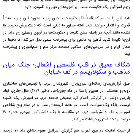
اکثریت این رسانه‌ها یا در اختیار صهیونیست‌ها است یا تحت نفوذ آنها اما خود
رژیم اسرائیل یک حکومت مبتنی بر آموزه‌های دینی و تلمودی دارد.
باید این را بدانیم که قطعاً اگر حکومت با دین پیوند بخورد این پیوند منشأ
قدرت و اقتدار خواهد شد. البته منظور ما دینی است که دستخوش تحریف‌ها
نشده مانند آنچه در رابطه میان کلیسا و حکومت‌ها در قرون وسطی رخ داد. در
آن‌جا کلیسا شاید گاهی به مانعی برای پیشرفت علمی بدل می‌شد اما دقیقا در
همان ایام و در سرزمین‌های اسلامی مسجد مرکز علم و علم‌آموزی و پیشرفت
بود.
شکاف عمیق در قلب فلسطین اشغالی؛ جنگ میان
مذهب و سکولاریسم در کف خیابان
طبق گزارش‌های رسانه‌ای عبری‌زبان، شهروندان عرب با تبعیض‌های ساختاری
روبه‌رو هستند. در همین راستا در ماه جون(خرداد-تیر ۲۰۲۶) سال جاری، نهاد
بازرس دولتی در گزارشی اعلام کرد تبعیض جامعه عرب در آموزش یک اشتباه
نیست، بلکه یک سیاست است. در همه گروه‌های سنی و در تمام پنج شاخص
آموزشی، یک دانش‌آموز عرب در مقایسه با یک دانش‌آموز یهودی حدود ۲۰
درصد بودجه کمتری دریافت می‌کند.
از حیث امنیت در بین اعراب هم گزارش اسرائیل هیوم نشان داد ۷۰ درصد