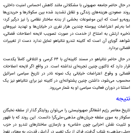
در حال حاضر جامعه صهیونی با مشکلاتی مانند کاهش احساس امنیت داخلی،
روند صعودی هزینه‌های زندگی و تقابل تشدید شده بین سکولارها و حریدی‌ها
روبه‌رو است که این موضوعات بخشی از بدنه ساختار نظامی را نیز درگیر کرد؛
اما به‌رغم اعتراضات پیوسته چندین هزار نفری در خیابان‌ها و تهدید نیروهای
ذخیره ارتش به امتناع از خدمت در صورت تصویب لایحه اصلاحات قضائی،
شواهد گویای آن است که کابینه تندرو نتانیاهو تمایل ندارد دست از تغییرات
قضائی بردارد.
در حال حاضر نتانیاهو در مسند کابینه‌ای با ۶۴ کرسی و ائتلافی کاملاً یکدست
قرار دارد که تاکنون چنین تجربه‌ای نداشته است. در واقع اگر لایحه اصلاحات
قضائی و وقوع اعتراضات خیابانی یک نمونه نادر در تاریخ سیاسی اسرائیل
محسوب می‌شود، داشتن چنین پشتوانه‌ای در کابینه نیز برای نتانیاهو نیز یک
استثنا در دوران فعالیت سیاسی او به شمار می‌رود.
نتیجه
تاریخ معاصر رژیم اشغالگر صهیونیستی را می‌توان روایتگر گذار از سلطه نخبگان
سکولار به سوی سلطه جریان‌های مذهبی-ملی‌گرا دانست. این روند که با ظهور
و تثبیت نقش احزابی چون «شاس» و بازسازی ساختارهای تندرو در حزب
«ملی-مذهبی» شتاب گرفت، فراتر از یک تغییر در آرایش قدرت، به معنای نفوذ