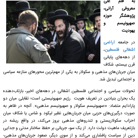
به قلم علی
معروفی آرانی،
پژوهشگر حوزه
صهیونیسم و
یهودیت
در جامعه
اراضی
اشغالی فلسطین
،
از دهه‌های پایانی
قرن بیستم، شکاف
میان جریان‌های مذهبی و سکولار به یکی از مهم‌ترین محورهای منازعه سیاسی
و اجتماعی تبدیل شد.
تحولات سیاسی و اجتماعی فلسطین اشغالی در دهه‌های اخیر، بازتاب‌دهنده
یک بحران بنیادین در تعریف هویت رژیم صهیونیستی است؛ تقابلی میان دو
پارادایم متضاد: «صهیونیسم سکولار و صهیونیسم مذهبی». آنچه در ظاهر به
صورت درگیری‌های حزبی میان جریان‌هایی نظیر لیکود و شاس یا شکاف میان
احزاب سکولاریستی و تندروهای مذهبی بروز می‌کند، در واقع ریشه در
بازتعریف ماهیت دولت دارد. از یک سو، جریانی بر حفظ ساختار مدنی و جدایی
دین از سیاست پافشاری می‌کند و از سوی دیگر، صعود جریان‌های مذهبی-