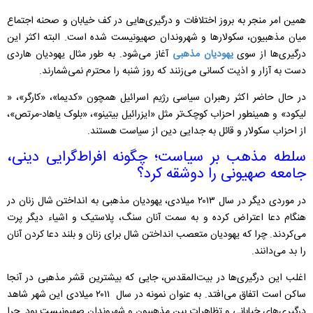
همین امر منجر به بروز اختلافات و درگیری‌هایی در کف خیابان و صحنه اجتماع
میان مذهبیون، سکولارها و شهروندان صهیونیست شده است. البته اکثر این
درگیری‌ها از سوی
یهودیان مذهبی
آغاز می‌شود. به طور مثال یهودیان هاردی
دست به آزار و اذیت کسانی می‌زنند که روز شنبه را محترم نمی‌شمارند.
در حال حاضر اکثر رهبران سیاسی رژیم اسرائیل همچون «کدیما»، «کارگر»، «
لیکود» و همینطور احزاب کوچک‌تر مثل «ایزرائیل بیتینو»، «بلوک یاهاد-مرتص»،
از احزاب سکولار و قائل به جدایی دین از سیاست هستند.
سلطه مذهب بر سیاست؛ چگونه افراط‌گرایی دینی،
جامعه صهیونی را دوشقه کرد؟
در موردی دیگر در سال ۲۰۱۳ میلادی، یهودیان مذهبی به انداختن شال زنان در
هنگام دعا اعتراض کرده و به سمت آنان سنگ، پلاستیک و اشیاء دیگر پرت
می‌کردند. چرا که یهودیان متعصب انداختن شال برای زنان و بلند دعا کردن آنان
را بد می‌دانند.
اغلب این درگیری‌ها در بیت‌المقدس، جایی که بیشترین قشر مذهبی در آنجا
ساکن است اتفاق می‌افتد. به عنوان نمونه در سال ۲۰۱۱ میلادی این شهر شاهد
درگیری‌های خیابانی و تظاهرات بین مذهبیون و شهروندان صهیونیست بود. چرا