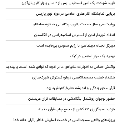
تأیید شهادت یک اسیر فلسطینی پس از ۲ سال پنهان‌کاری تل‌آ‌ویو
برپایی نمایشگاه آثار هنری اسلامی در موزه لوور پاریس
روایت سی سال خدمت بانوی بریتانیایی به تازه‌مسلمانان
انتقاد شهردار لندن از گسترش اسلام‌هراسی در انگلستان
دبیرکل نجباء: دیپلماسی با رژیم سعودی بی‌فایده است
تهدید یک مرکز اسلامی در کبک
واکنش حماس به اظهارات نتانیاهو: ما بر آنچه که توافق شده است، پایبندیم
هشدار خطیب مسجدالاقصی درباره گسترش شهرک‌سازی
قرآن محور زندگی و اندیشه «شیخ کعباش» بود
حضور نوجوان روشندل بنگلادشی در مسابقات قرآن عربستان
بازدید عمره‌گزاران ۲۳ کشور از مجمع چاپ قرآن مدینه
پروژه‌های رفاهی مسجدالنبی در خدمت آسایش خاطر زائران خانه خدا