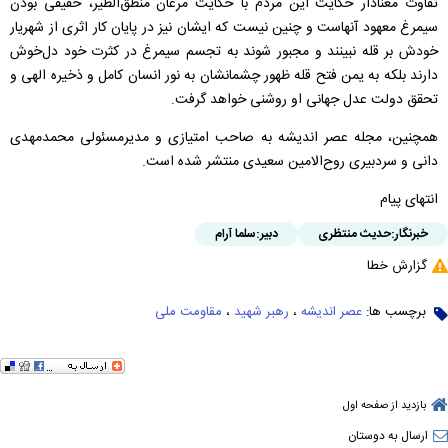
تفاوت معنادار حکایت این مردم با حکایت مرغان منطق‌الطیر، حقیقی بودن
سیمرغ معهود آنهاست و چنین نیست که ایشان نیز در پایان کار اثری از شهریار
خودش بر قله نبینند و مجبور شوند به تجسم سیمرغ در کثرت خود دل‌خوش
دارند بلکه به یمن فتح قله ظهور چشمانشان به نور انسان کامل و ذخیره الهی و
تحقق دولت عدل جهانی او روشنی خواهد گرفت.
همچنین، مجله عصر اندیشه به صاحب امتیازی و مدیرمسئولی محمدمهدی
دانی و سردبیری روح‌الامین سعیدی منتشر شده است.
انتهای پیام
خبرنگار:
حدیث منتظری
دبیر:
سلما آرام
گزارش خطا
برچسب ها:
عصر اندیشه
،
رهبر شهید
،
مقاومت ملی
بازدید از صفحه اول
ارسال به دوستان