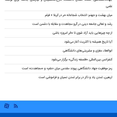
علمی
میان بهشت و جهنم؛ انتخاب شجاعانه حر در کربلا + فیلم
رشد و تعالی جامعه دینی در گرو مجاهدت و مقابله با دشمن است
از چه چیزهایی باید آزاد شوی تا «حُرِ امروز» باشی
آیا تاریخ همیشه با اکثریت آغاز می‌شود
ابوالعلاء معَرّی و سلبریتی‌های دانشگاهی
کنفرانس بین‌المللی «فلسفه زندگی» برگزار می‌شود
رمز موفقیت جهاد دانشگاهی پیوند مقدس میان «علم» و «مجاهدت» است
اربعین، تمدن یاد و ذکر در برابر تمدن نسیان و فراموشی است