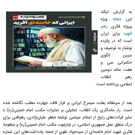
به گزارش ایکنا،
این
مجله
ویژه
پروژه فکری
رهبر
شهید
برای ایران
است که در پانزده
نوشتار به توصیف و
تبیین الگوی
حکمرانی سی و
هفت ساله دومین
رهبر انقلاب
اسلامی پرداخته است.
بعد از سرمقاله بعثت سیمرغ ایرانی بر فراز قاف، چهارده مطلب نگاشته شده
است. راز ماندگاری یک انقلاب؛ تحلیلی بر تمایزات مکتب امام خمینی(ره) با
سایر قرائت‌های رایج از اسلام سیاسی نوشته جعفر علیان‌نژادی، رهیافتی برای
درک منطق عمل جمهوری اسلامی؛ در چارچوب مکتب امام خمینی(ره) و منظومه
فکری شهید امام خامنه‌ای از سیدجواد نقوی از جمله یادداشت‌های این شماره