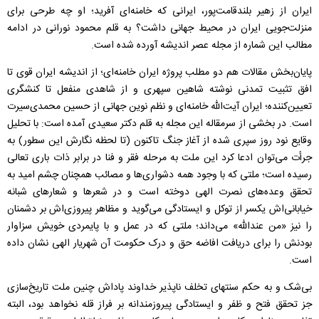
ایران از زهیر بلندقامت‌پور، ایرانی که خامنه‌ای آفرید؛ او چه طرحی برای
منزلت‌جویی ایران در محیط جهانی داشت؟ به قلم محمود نورانی در ادامه
مطالب این شماره از مجله عصر اندیشه آورده شده است.
پایان‌بخش مقالات هم دو مطلب پروژه ایران خامنه‌ای؛ از اندیشه ایران قوی تا
افق تثبیت تمدنی نوشته شاهین سپهری و از شاهدی منفعل تا کنشگری
تعیین‌کننده؛ ایران آیت‌الله خامنه‌ای و نظم نوین جهانی از حسین محمدی‌سیرت
است. در بخشی از سرمقاله این مجله به قلم دکتر سعیدی آمده است: با تحلیل
وقایع نود روز سپری شده از آغاز جنگ تاکنون (تا لحظه نگارش این سطور) به
جرأت می‌توان ادعا کرد این ملت به مرحله فقر و فنا در برابر ذات باری تعالی
رسیده است؛ ملتی که با وجود همه دشواری‌ها و مصائب همچنان چشم امید به
تحقق وعده‌‌های نصرت الهی دوخته است و در شعرها و شعارهای شبانه
خیابانی‌اش یکسر از توکل و ایستادگی می‌گوید و مظاهر پیروزی‌اش بر دشمنان
را نیز «من عندالله» می‌داند؛ ملتی که در عمل و با پایمردی خویش سزاوار
بودنش را برای دریافت افاضه حق و درک حکومت آن شهریار الهی نشان داده
است.
بی‌شک و به حکم سنتهای تخلف ناپذیر خداوند پاداش چنین ملت تاریخ‌سازی
جز تحقق فتح و ظفر و ایستادگی پیروزمندانه بر فراز قله نخواهد بود، البته