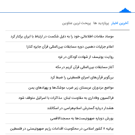
آخرین اخبار
پربازدید ها
پربحث ترین عناوین
موساد مقامات اطلاعاتی خود را به دلیل شکست در ارتباط با ایران برکنار کرد
اعلام جزئیات دهمین دوره‌ مسابقات بین‌المللی قرآن جایزه کتارا
روایت یونیسف از شهادت کودکان در غزه
آغاز مسابقات بین‌المللی قرآن کریم در مکه
بن‌گویر قرآن‌های اسرای فلسطینی را ضبط کرد
مواضع مزدوران عربستان زیر ضرب موشک‌ها و پهپادهای یمن
فراکسیون وفاداری به مقاومت لبنان: مذاکرات با اسرائیل متوقف شود
هشدار درباره گسترش اسلام‌هراسی در اسکاتلند
یورش دوباره صهیونیست‌ها به مسجدالاقصی
بیانیه ۸ کشور اسلامی در محکومیت اقدامات رژیم صهیونیستی در فلسطین