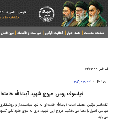
ish
فارسی
العربیة
يکشنبه ۱۸ مرداد ۱۴۰۵ - 2026 August 09
صفحه نخست
همه اخبار
فعالیت قرآنی
سیاست و اقتصاد
بین الملل
پرونده های خبری
کد خبر:
۴۳۶۱۷۸۸
»
بین الملل
آسیای مرکزی
فیلسوف روس: عروج شهید آیت‌الله خامنه‌
الکساندر دوگین معتقد است: آیت‌الله خامنه‌ای نه تنها سیاستمدار و روشنفکری ب
سیاسی اصیل را معنا می‌بخشید. عروج این شهید، دری به سوی جاودانگی گشود؛ 
می‌یابد.