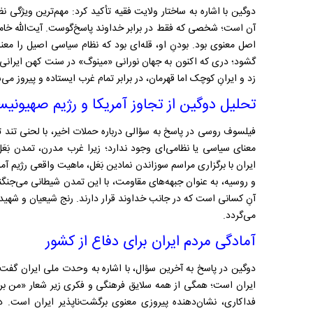
دوگین با اشاره به ساختار ولایت فقیه تأکید کرد: مهم‌ترین ویژ
آن است؛ شخصی که فقط در برابر خداوند پاسخ‌گوست. آیت‌الله خامنه‌
اصل معنوی بود. بودنِ او، قله‌ای بود که نظام سیاسی اصیل را م
گشود؛ دری که اکنون به جهان نورانی «مینوگ» در سنت کهن ایرانی ر
زد و ایرانِ کوچک اما قهرمان، در برابر تمام غرب ایستاده و پیروز می‌
تحلیل دوگین از تجاوز آمریکا و رژیم صهیونی
فیلسوف روسی در پاسخ به سؤالی درباره حملات اخیر، با لحنی تند تص
معنای سیاسی یا نظامی‌ای وجود ندارد؛ زیرا غرب مدرن، تمدن بَع
ایران با برگزاری مراسم سوزاندن نمادین بَعَل، ماهیت واقعی رژیم آم
و روسیه، به عنوان جبهه‌های مقاومت، با این تمدن شیطانی می‌جنگ
آنِ کسانی است که در جانب خداوند قرار دارند. رنج شیعیان و شهی
می‌گردد.
آمادگی مردم ایران برای دفاع از کشور
دوگین در پاسخ به آخرین سؤال، با اشاره به وحدت ملی ایران گفت:
ایران است؛ همگی از همه سلایق فرهنگی و فکری زیر شعار «من برا
فداکاری، نشان‌دهنده پیروزی معنوی برگشت‌ناپذیر ایران است. در