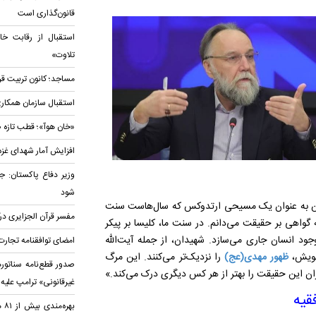
قانون‌گذاری است
استقبال از رقابت خا
تلاوت»
مساجد؛ کانون تربیت قر
استقبال سازمان همکاری
«خان هوآ»؛ قطب تازه 
افزایش آمار شهدای غزه به ۷۳ هزار و ۴
وزیر دفاع پاکستان: جه
شود
«من به عنوان یک مسیحی ارتدوکس که سال‌هاست سنت
مفسر قرآن الجزایری د
ه گواهی بر حقیقت می‌دانم. در سنت ما، کلیسا بر پیکر
د انسان جاری می‌سازد. شهیدان، از جمله آیت‌الله
امضای توافقنامه تجارت
خویش،
ظهور مهدی(عج)
را نزدیک‌تر می‌کنند. این مرگ
صدور قطع‌نامه سناتوره
ان این حقیقت را بهتر از هر کس دیگری درک می‌کند.»
غیرقانونی» ترامپ علیه 
فقیه
بهر