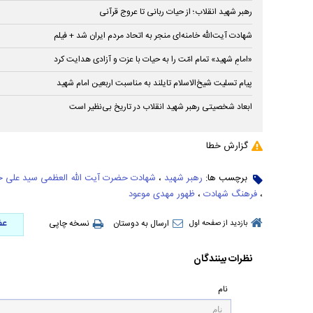
رهبر شهید انقلاب؛ از حیات ربانی تا عروج قرآنی
شهادت آیت‌الله خامنه‌ای منجر به اتحاد مردم ایران شد + فیلم
«امامِ شهید» تمام امّت را به حیات با ‌عزت و آزادی هدایت کرد
پیام تسلیت شیخ‌الاسلام تایلند به مناسبت اربعین امام شهید
ابعاد شخصیتی رهبر شهید انقلاب در تاریخ بی‌نظیر است
گزارش خطا
برچسب ها:
رهبر شهید
،
شهادت حضرت آیت الله العظمی سید علی خا
،
فرهنگ شهادت
،
ظهور مهدی موعود
عض
ارسال به دوستان
نسخه چاپی
بازدید از صفحه اول
نظرات بینندگان
نام