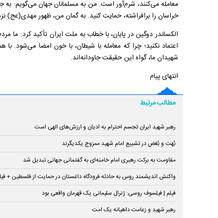
معامله می‌کنند، شرم‌آور است. من به مسلمانان جهان می‌گویم: به جها
خراسان را برافراشته، حمایت کنید. به گمان من، ظهور مهدی(عج) ن
الکساندر دوگین در پایان، با خطاب به ملت ایران تأکید کرد: ما مرد
اعتماد نکنید؛ چرا که معامله با شیطان، با خون امضا می‌شود. با هم
شهیدان ما، گواه این حقیقت جاودانه‌اند.
انتهای پیام
مطالب مرتبط
رهبر شهید ایران تجسم احترام به ادیان و ارزش‌های الهی است
بُهت و بُغض در تشییع امام شهید ممزوج یکدیگرند
مقاومت به برکت رهبری امام خامنه‌ای به گفتمانی جهانی تبدیل شد
واکنش اندیشمند روس به حادثه فرودگاه داغستان در حمایت از فلسطین + فیل
فیلم | فیلسوف روسی: ژنرال سلیمانی یک قهرمان واقعی بود
رهبر شهید و زعامت داهیانه یک امت