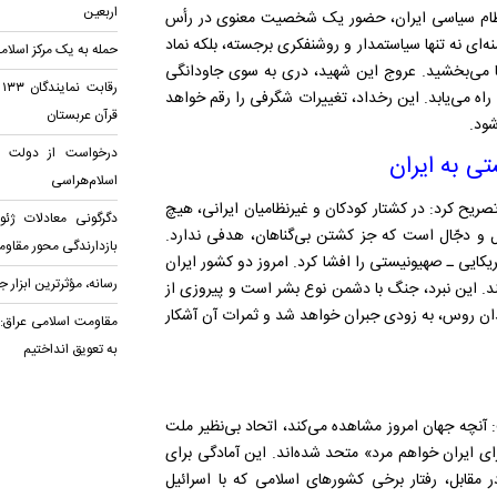
اربعین
گی نظام سیاسی ایران، حضور یک شخصیت معنوی در رأس
ای نه تنها سیاستمدار و روشنفکری برجسته، بلکه نماد
حمله به یک مرکز اسلامی
عنا می‌بخشید. عروج این شهید، دری به سوی جاودانگی
ر
اه می‌یابد. این رخداد، تغییرات شگرفی را رقم خواهد
قرآن عربستان
شود.
درخواست از دولت کان
ستی به ایران
اسلام‌هراسی
ریح کرد: در کشتار کودکان و غیرنظامیان ایرانی، هیچ
دگرگونی معادلات ژئ
َل و دجّال است که جز کشتن بی‌گناهان، هدفی ندارد.
بازدارندگی محور مقاو
ریکایی ـ صهیونیستی را افشا کرد. امروز دو کشور ایران
رسانه، مؤثرترین ابزار
ند. این نبرد، جنگ با دشمن نوع بشر است و پیروزی از
دان روس، به زودی جبران خواهد شد و ثمرات آن آشکار
مقاومت اسلامی عراق: پ
به تعویق انداختیم
 آنچه جهان امروز مشاهده می‌کند، اتحاد بی‌نظیر ملت
ی ایران خواهم مرد» متحد شده‌اند. این آمادگی برای
 مقابل، رفتار برخی کشورهای اسلامی که با اسرائیل