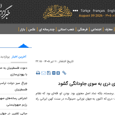
Türkçe
Français
Engl
معارف
اجتماعی
فرهنگی
شعب استانی
چندرسانه ای
عکس
بازار
آخرین اخبار
پربازدید
تاریخ انتشار :
۱۱ تير ۱۴۰۵ - ۲۲:۱۵
دعوت فلسطینیان به حض
با یهودی‌سازی
ای دری به سوی جاودانگی گشود
چراغ سبز دولت ترامپ 
فلسطینیان
رجسته، بلکه نماد اصل معنوی بود. بودنِ او، قله‌ای بود که نظام
اعتراض رسانه‌های صهی
دری که اکنون به جهان نورانی «مینوگ» در سنت کهن ایرانی راه
رژیم صهیونیستی
مبانی تقنین در جهان 