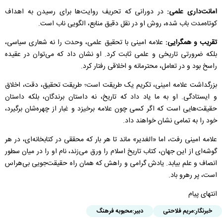
امانت‌داری علمی:
در دورانی که تحریف روایت‌ها برای رسیدن به اهداف
کوتاه‌مدت باب شده، روش او در نقل دقیق منابع، الگویی ناب است.
تقریب و همگرایی:
علامه امینی با تحقیق علمی، وحدت را نه شعاری سیاسی،
بلکه ضرورتی تاریخی و علمی ثابت کرد. او نشان داد که می‌توان در عقیده
راسخ بود و در تعامل، محترمانه و اخلاقی رفتار کرد.
بزرگداشت علامه امینی، تکریم یک طریقت است؛ طریقت تحقیق، دقت، اخلاق
و ایستادگی. او به ما یاد داد که تاریخ، نه داستان برندگان، بلکه داستان
حقیقت‌هایی است که اگر کسی چون علامه برخیزد و غبار از چهره‌شان برگیرد،
خود را به تمامی نشان خواهند داد.
علامه امینی رفت، اما «الغدیر» ماند تا هر بار که محققی در کتابخانه‌ای، در هر
گوشه‌ای از این جهان، کتاب تاریخ اسلام را ورق می‌زند، نام او را در میان سطور
انصاف و علم بیابد. یادش گرامی و راهش که همان راه حقیقت‌جویی بی‌هراس
است، پر رهرو باد.
انتهای پیام
خبرنگار:
مریم فلاحتی
دبیر:
محبوبه فرهنگ