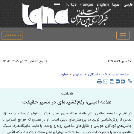
Türkçe
Français
English
فارسی
العربیة
نسخه اصلی
Toggle
navigation
کد خبر:
تاریخ انتشار :
۴۳۶۱۸۲۹
۱۲ تير ۱۴۰۵ - ۱۲:۰۲
»
»
»
صفحه اصلی
شعب استانی
اصفهان
معارف
یادداشت
علامه امینی؛ رنج‌کشیده‌ای در مسیر حقیقت
در تقویم اندیشه اسلامی، نام علامه عبدالحسین امینی فراتر از عنوان نویسنده یا محقق،
نمادی از روش‌شناسی نوین در پژوهش‌های دینی است. او در عصری که جوامع اسلامی با
چالش‌های گوناگون هویتی و تقابل‌های مذهبی روبه‌رو بودند، با تألیف دایرةالمعارف سترگ
«الغدیر»، نه‌تنها حقانیت امامت را با استنادات خلل‌ناپذیر اهل‌ سنت اثبات کرد، بلکه الگویی از