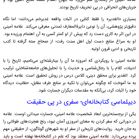
علامه امینی در زمانه‌ای قلم می‌زد که جهان اسلام تشنه‌ منابع اصیل بود و
جریان‌های انحرافی در پی تحریف تاریخ بودند.
بسیاری «الغدیر» را فقط کتابی در اثبات واقعه غدیرخم می‌دانند؛ اما نگاه
دقیق‌تر پژوهشی، آن را نوعی دایرةالمعارف تمدنی معرفی می‌کند. علامه امینی
در این اثر به کاری دست زد که پیش از او کمتر کسی به آن اهتمام ورزیده بود.
او به سراغ منابع دست اول اهل‌ سنت رفت؛ از صحاح سته گرفته تا کتب
تاریخی و ادبی قرون اولیه.
علامه امینی با رویکردی که امروزه ما آن را بینارشته‌ای می‌نامیم، تاریخ را با
ادبیات، کلام را با رجال‌شناسی و حدیث را با تحلیل‌های جامعه‌شناختی ترکیب
کرد. الغدیر برای محقق دینی، کلاس درس در روش تحقیق است. علامه امینی
به ما آموخت که چگونه می‌توان با تکیه بر منابع طرف مقابل، حقانیت دیدگاه
خود را اثبات کرد، بی‌آنکه به مقدسات دیگران جسارت شود.
دیپلماسی کتابخانه‌ای؛ سفری در پی حقیقت
یکی از برجسته‌ترین ابعاد شخصیت علامه امینی، جسارت میدانی اوست. علامه
در دورانی که سفر کردن به معنای امروزی آسان نبود، رنج هجرت‌های طولانی را
به جان خرید. روایت‌های تاریخی از سفر او به شهرهای گوناگون، از حقیقتی مهم
پرده برمی‌دارد: علامه امینی معتقد بود که علم در کتابخانه‌ها نهفته است و باید