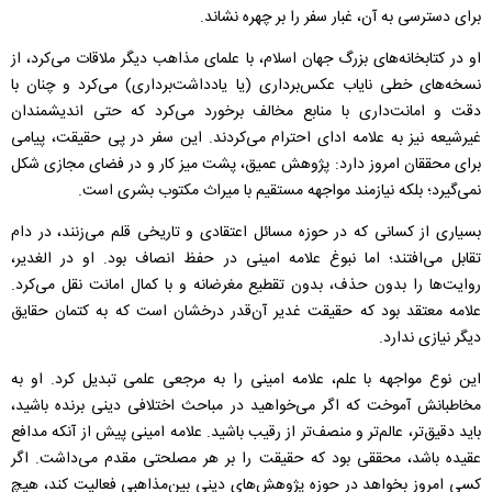
برای دسترسی به آن، غبار سفر را بر چهره نشاند.
او در کتابخانه‌های بزرگ جهان اسلام، با علمای مذاهب دیگر ملاقات می‌کرد، از
نسخه‌های خطی نایاب عکس‌برداری (یا یادداشت‌برداری) می‌کرد و چنان با
دقت و امانت‌داری با منابع مخالف برخورد می‌کرد که حتی اندیشمندان
غیرشیعه نیز به علامه ادای احترام می‌کردند. این سفر در پی حقیقت، پیامی
برای محققان امروز دارد: پژوهش عمیق، پشت میز کار و در فضای مجازی شکل
نمی‌گیرد؛ بلکه نیازمند مواجهه مستقیم با میراث مکتوب بشری است.
بسیاری از کسانی که در حوزه مسائل اعتقادی و تاریخی قلم می‌زنند، در دام
تقابل می‌افتند؛ اما نبوغ علامه امینی در حفظ انصاف بود. او در الغدیر،
روایت‌ها را بدون حذف، بدون تقطیع مغرضانه و با کمال امانت نقل می‌کرد.
علامه معتقد بود که حقیقت غدیر آن‌قدر درخشان است که به کتمان حقایق
دیگر نیازی ندارد.
این نوع مواجهه با علم، علامه امینی را به مرجعی علمی تبدیل کرد. او به
مخاطبانش آموخت که اگر می‌خواهید در مباحث اختلافی دینی برنده باشید،
باید دقیق‌تر، عالم‌تر و منصف‌تر از رقیب باشید. علامه امینی پیش از آنکه مدافع
عقیده باشد، محققی بود که حقیقت را بر هر مصلحتی مقدم می‌داشت. اگر
کسی امروز بخواهد در حوزه پژوهش‌های دینی بین‌مذاهبی فعالیت کند، هیچ