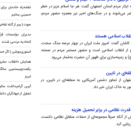
ه ایثار مردم استان اصفهان گفت: هر جا اسلام عزیز در خطر
نقشه‌راه خادمان برای
اضر می‌شوند و در جنگ‌های اخیر نیز معجزه حضور مردم،
حسینی بمانیم
صوت | بیم از گناه تفاخ
مدیران مؤسسات قرآن
انقلاب اسلامی هستند
اتحادیه‌ مردمی شدند
ه کاشان گفت: امروز ملت ایران در چهار عرصه جنگ سخت،
ع از انقلاب اسلامی است و حضور مستمر مردم در صحنه،
استوری‌موشن | اگر حسی
عج) و زمینه‌سازی برای ظهور آن حضرت به‌شمار می‌رود.
همایش «انقلاب مشروط
یکصدوبیستمین سالگر
ه‌ای در نایین
تبریز
هان از تجاوز دشمن آمریکایی به منطقه‌ای در نایین، در
آیین گرامیداشت سال
به خاک ایران خبر داد.
تجلیل از جهادگران دان
قدرت نظامی در برابر تحمیل هزینه
یش از آنکه صرفاً مجموعه‌ای از حملات متقابل نظامی دانست،
یابی کرد.