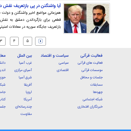
آیا واشنگتن در پی بازتعریف نقش د
هم‌زمانی مواضع اخیر واشنگتن و دولت جد
قطعی برای بازگرداندن دمشق به نقش 
بازتعریف جایگاه سوریه در معادلات امنیت
۳
۴
۵
فعالیت قرآنی
سیاست و اقتصاد
بین الملل
معا
فعالیت های قرآنی
سیاسی
غرب آسیا
دانش
موسسات قرآنی
اقتصادی
آسیای مرکزی
اندی
جلسات و محافل
شرق آسیا
حوزه
مسابقات
آفریقا
شبکه
چهره‌ها
اروپا
جامع
شبکه اجتماعی
آمریکا
کتاب
خبرنگاران افتخاری
چندرسانه‌ای
جلسا
مقاومت