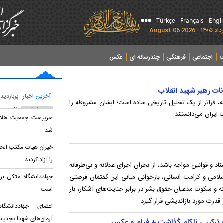
Türkçe
Français
Engl
ف
اجتماعی
فرهنگی
چندرسانه ای
عکس
ات رهبر شهید انقلاب
آخرین اخبار
پربازدید
، فراتر از یک تحلیل تاریخی ساده است؛ ایشان مشروطه را
پربحث ترین عناوین
ایران می‌دانستند.
سرپرست جمعیت هلال‌
شد
را آزاد کردند
د و قوانین مواجه باشد، از بحران اجرای عادلانه و بی‌طرفانه
سلامی و کرامت انسانی، بازخوانی مبانی این گفتمان فرصتی
جهاددانشگاه متکی بر
نه و سکوت مدعیان حقوق بشر در برابر جنایت‌های آشکار، بار
است
درت مورد بازاندیشی قرار گیرد.
اعضای جهاددانشگاهی
آرمان‌های شهدا تجدید 
 ترکیبی ناکام گذاشت + فیلم و عکس