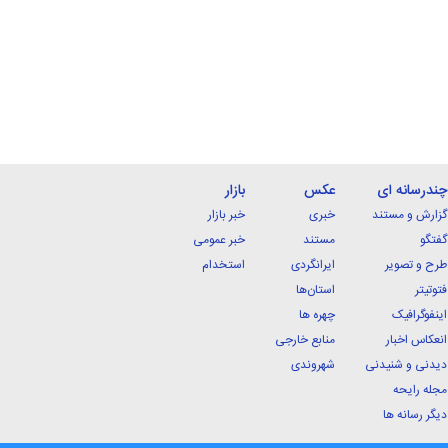
چندرسانه ای
عکس
بازار
گزارش و مستند
خبری
خبر بازار
گفتگو
مستند
خبر عمومی
طرح و تصویر
ایرانگردی
استخدام
فتوتیتر
استان‌ها
اینفوگرافیک
چهره ها
انعکاس اخبار
منابع خارجی
دیدنی و شنیدنی
شهروندی
مجله رایحه
دیگر رسانه ها