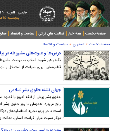
ish
فارسی
العربیة
پنجشنبه ۱۵ مرداد ۱۴۰۵ - 2026 August 06
صفحه نخست
همه اخبار
فعالیت های قرآنی
سیاست و اقتصاد
معار
»
»
صفحه نخست
اصفهان
سیاست و اقتصاد
درس‌ها و عبرت‌های مشروطه در بیان
نگاه رهبر شهید انقلاب به نهضت مشروطه
قطب‌نمایی برای صیانت از استقلال و عزت 
جهان تشنه حقوق بشر اسلامی
حقوق بشر بیش از آنکه امروز با کمبود اسنا
رنج می‌برد. همزمان با روز حقوق بشر ا
است تا در پرتو تجربه استانداردهای دوگا
دیگر نسبت میان کرامت انسان، عدالت و ق
معجزه حضور مردم دشمن را در جنگ