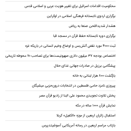
محکومیت اقدامات اسرائیل برای تغییر هویت عربی و اسلامی قدس
برگزاری اردوی تابستانه فرهنگی اسلامی در اوکراین
هشدار شدیداللحن صنعا به ریاض
برگزاری دوره تابستانه حفظ قرآن در مسجد قبا
ثبت ۴۰۰۰ مورد نقض آتش‌بس و اوضاع وخیم انسانی در باریکه غزه
اختصاص بودجه ۳۷ میلیون دلاری صهیونیست‌ها برای تصاحب ۷۰ محوطه تاریخی
پیشگامی برزیل در صادرات جهانی غذای حلال
بازگشت ۸۰۰ هزار لبنانی به خانه
پیروزی نامزد حامی فلسطین در انتخابات درون‌حزبی میشیگان
پخش تلاوت تجویدی محمود علی البنا از رادیو قرآن مصر
نمایش قرآن ۱۰۰۰ ساله در مکه
استقبال زائران اربعین از موزه «الکفیل» کربلا
بازتاب مراسم اربعین در رسانه آمریکایی آسوشیتدپرس