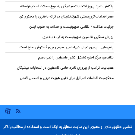
واکنش نامزد پیروز انتخابات میشیگان به موج حملات اسلام‌هراسانه
مصر اقدامات تروریستی شهرک‌نشینان در کرانه باختری را محکوم کرد
جزئیات هلاکت ۲ نظامی صهیونیست و حملات به جنوب لبنان
یورش سنگین نظامیان صهیونیست به کرانه باختری
راهپیمایی اربعین تجلی دیپلماسی عمومی برای گسترش صلح است
نتانیاهو: هرگز اجازه تشکیل کشور فلسطین را نمی‌دهیم
عصبانیت ترامپ از پیروزی نامزد حامی فلسطین در انتخابات میشیگان
محکومیت اقدامات اسرائیل برای تغییر هویت عربی و اسلامی قدس
تمامی حقوق مادی و معنوی این سایت متعلق به ایکنا است و استفاده از مطالب با ذکر