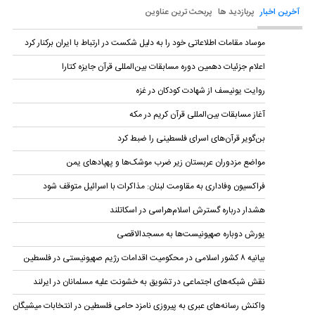
آخرین اخبار
پربازدید ها
پربحث ترین عناوین
موساد مقامات اطلاعاتی خود را به دلیل شکست در ارتباط با ایران برکنار کرد
اعلام جزئیات دهمین دوره‌ مسابقات بین‌المللی قرآن جایزه کتارا
روایت یونیسف از شهادت کودکان در غزه
آغاز مسابقات بین‌المللی قرآن کریم در مکه
بن‌گویر قرآن‌های اسرای فلسطینی را ضبط کرد
مواضع مزدوران عربستان زیر ضرب موشک‌ها و پهپادهای یمن
فراکسیون وفاداری به مقاومت لبنان: مذاکرات با اسرائیل متوقف شود
هشدار درباره گسترش اسلام‌هراسی در اسکاتلند
یورش دوباره صهیونیست‌ها به مسجدالاقصی
بیانیه ۸ کشور اسلامی در محکومیت اقدامات رژیم صهیونیستی در فلسطین
نقش شبکه‌های اجتماعی در تشویق به خشونت علیه مسلمانان در ایرلند
واکنش رسانه‌های عبری به پیروزی نامزد حامی فلسطین در انتخابات میشیگان