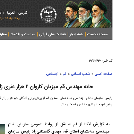
ish
فارسی
العربیة
يکشنبه ۱۸ مرداد ۱۴۰۵ - 2026 August 09
صفحه نخست
همه اخبار
فعالیت های قرآنی
سیاست و اقتصاد
معار
کد خبر:
۴۳۶۲۴۴۰
»
»
»
صفحه اصلی
شعب استانی
قم
اجتماعی
خانه مهندس قم میزبان کاروان ۲ هزار نفری زائران لامرد در ایام تشییع رهبر شهید
رئیس سازمان نظام مهندسی ساختمان استان قم از پیش‌بینی اسکان دو هزار زائر ل
رهبر شهید در شهر مقدس قم خبر داد.
به گزارش ایکنا از قم به نقل از روابط عمومی سازمان نظام
مهندسی ساختمان استان قم، مهدی گلستانی‌راد رئیس سازمان