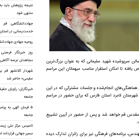
نتیجه پژوهش باید به ر
منتهی شود
جهاددانشگاهی قم ی
خدمت‌رسانی در استان
روحیه جهادی جهاددانش
روز خبرنگار فرصتی
مجاهدان عرصه آگاهی
ن سرپوشیده شهید سلیمانی که به عنوان بزرگ‌ترین
 یافته تا امکان استقرار مناسب میهمانان این مراسم
شهردار کلانشهر قم بر
سلیمی» حاضر شد
 هماهنگی‌های انجام‌شده و جلسات مشترکی که در این
خبرنگاران؛ راویان حقی
ز شهرستان لامرد استان فارس که برای حضور در مراسم
جامعه
۵ فرمان الهی به پیا
شهر مقدس قم خواهد شد و پس از حضور در آیین تشییع
جامعه
.
تاسیس مرکز ملی زیست
ندس، برنامه‌های فرهنگی نیز برای زائران تدارک دیده
مسیر جهانی قرارداده 