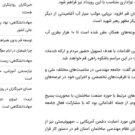
زاداری متناسب با این رویداد نیز فراهم شود.
خبرنگاران روایتگرا
هستند
ان قم افزود: برپایی موکب سیار آب آشامیدنی از دیگر
یکر مطهر رهبر شهید است.
جهاد‌دانشگاهی؛ نهاد 
عالی کشور
وی ادامه داد: براساس برنامه‌ریزی صورت‌گرفته و با همکاری مجموعه‌های همکار، مقرر شده است تا ۱۰ هزار بطری آب
توسعه قم بدون همراه
ین اقدامات با هدف تسهیل حضور مردم و ارائه خدمات
چرا شیعیان در ایام سو
ت در این مراسم باشکوه راهی قم خواهند شد.
جهاد‌دانشگاهی؛ زیست‌ب
 قم گفت: جامعه مهندسی در مناسبت‌های مختلف ملی و
نیازسنجی آموزشی، مبن
سب با ظرفیت‌های تخصصی و اجرایی خود در عرصه‌های
است
صدای خبرنگاران در روز
‌های مرتبط با حوزه صنعت ساختمان، با محوریت بسیج
تربیت نیروی جها
 از جمله اقداماتی بود که با مشارکت فعال جامعه
جهاد‌دانشگاهی است
ای مورد اصابت دشمن آمریکایی ـ صهیونیستی نیز از
ن نظام مهندسی ساختمان استان قم در دستور کار قرار