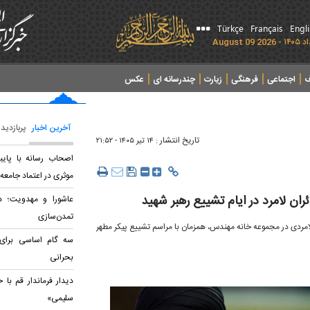
Türkçe
Français
Engl
ف
اجتماعی
فرهنگی
زیارت
چندرسانه ای
عکس
آخرین اخبار
پربازدید
تاریخ انتشار :
۱۴ تير ۱۴۰۵ - ۲۱:۵۲
اصحاب رسانه با پایب
موثری در اعتماد جامعه 
عاشورا و مهدویت؛ د
تمدن‌سازی
امردی در مجموعه خانه مهندس، همزمان با مراسم تشییع پیکر مطهر
سه گام اساسی برای
بحرانی
دیدار فرماندار قم با 
سلیمی»