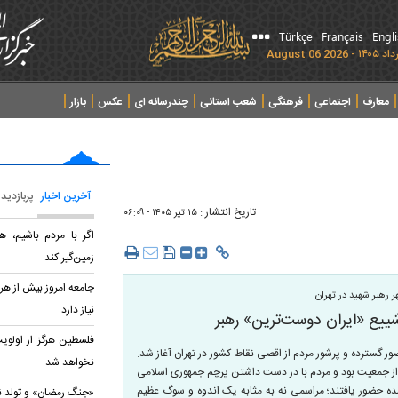
Türkçe
Français
Engl
معارف
اجتماعی
فرهنگی
شعب استانی
چندرسانه ای
عکس
بازار
آخرین اخبار
پربازدید
تاریخ انتشار :
۱۵ تير ۱۴۰۵ - ۰۶:۰۹
اگر با مردم باشیم، هی
زمین‌گیر کند
جامعه امروز بیش از هر
ر رهبر شهید در تهران
نیاز دارد
یع «ایران دوست‌ترین» رهبر
فلسطین هرگز از اولو
ید انقلاب اسلامی، از ساعت ۶ صبح امروز با حضور گسترده و پرشور مردم از اقصی نقاط کشور در تهران آغاز شد.
نخواهد شد
و از جمعیت بود و مردم با در دست داشتن پرچم جمهوری اسلامی
‌شده حضور یافتند؛ مراسمی نه به مثابه یک اندوه و سوگ عظیم
«جنگ رمضان» و تولد نظ