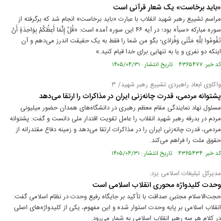
«باید برخاست» یک شعار قرآنی است
مراسم تشییع رهبر شهید انقلاب با عبارت «باید برخاست» انجام شد که برگرفته از
سوره مبارکه «سبأ» بود؛ در آیه ۴۶ این سوره آمده است: «قُلْ إِنَّمَا أَعِظُكُمْ بِوَاحِدَةٍ أَنْ
تَقُومُوا لِلَّهِ مَثْنَى وَفُرَادَى؛ بگو من شما را فقط به یک حقیقت اندرز می‌دهم و آن
اینکه دو نفری و یا به تنهایی برای خدا قیام کنید.»
کد خبر: ۴۳۶۵۴۷۷ تاریخ انتشار : ۱۴۰۵/۰۴/۳۱
واکاوی ابعاد راهبردی تشییع رهبر شهید/ ۳
پشتوانه مردمی، قدرت چانه‌زنی ایران در مذاکرات را ارتقا می‌دهد
مسئول نهاد نمایندگی مقام معظم رهبری در دانشگاه‌های همدان حضور میلیونی
مردم در بدرقه رهبر شهید انقلاب را عامل تقویت اقتدار ملی دانست و گفت: پشتوانه
مردمی، قدرت چانه‌زنی ایران را در مذاکرات ارتقا می‌دهد و زمینه دفاع مقتدرانه از
حقوق ملت را فراهم می‌کند.
کد خبر: ۴۳۶۵۴۳۴ تاریخ انتشار : ۱۴۰۵/۰۴/۳۱
مدیرکل تبلیغات اسلامی یزد:
وحدت کلیدواژه محوری انقلاب اسلامی است
حجت‌الاسلام مجتبی صداقت با تأکید بر جایگاه رفیع وحدت در نظام اسلامی گفت:
انقلاب اسلامی بر پایه وحدت استوار شده و این مفهوم، یکی از کلیدواژه‌های اصلی
در کلام هر سه رهبر انقلاب اسلامی به شمار می‌رود.