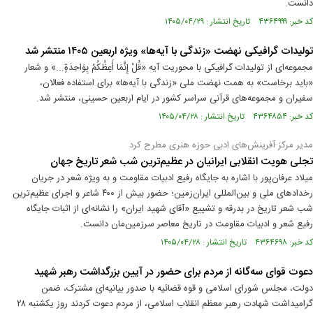
دانست.
کد خبر: ۴۳۶۴۹۹۹ تاریخ انتشار : ۱۴۰۵/۰۴/۲۹
تولیدات گرافیکی نهضت «زندگی با آیه‌ها» ویژه اربعین ۱۴۰۵ منتشر شد
مجموعه‌ای از تولیدات گرافیکی با محوریت آیه «قُلْ إِنَّمَا أَعِظُکُمْ بِوَاحِدَةٍ...» و شعار
«باید برخاست» به همت نهضت ملی «زندگی با آیه‌ها» برای استفاده فعالان،
سفیران و مجموعه‌های قرآنی سراسر کشور در ایام اربعین حسینی، منتشر شد.
کد خبر: ۴۳۶۴۸۵۴ تاریخ انتشار : ۱۴۰۵/۰۴/۲۸
مدیر مرکز آفرینش‌های ادبی حوزه هنری مطرح کرد
تجلی هویت انقلابی ایرانیان در عظیم‌ترین شب شعر تاریخ جهان
میلاد عرفان‌پور با اشاره به جایگاه رفیع ادبیات مقاومت و به ویژه شعر در جریان
رخدادهای ملی و بین‌المللی ایران‌زمین؛ حضور بیش از ۴۰۰ شاعر و اجرای عظیم‌ترین
شب شعر تاریخ در بدرقه و تشییع «آقای شهید ایران» را نشانه‌ای از اثبات جایگاه
رفیع شعر و ادبیات مقاومت در تاریخ معاصر سرزمین‌مان دانست.
کد خبر: ۴۳۶۴۶۹۸ تاریخ انتشار : ۱۴۰۵/۰۴/۲۸
دعوت قوای سه‌گانه از مردم برای حضور در آیین بزرگداشت رهبر شهید
دولت، مجلس شورای اسلامی و قوه قضائیه با صدور بیانیه‌ای مشترک، ضمن
گرامیداشت شهادت رهبر معظم انقلاب اسلامی، از مردم دعوت کردند روز یکشنبه ۲۸