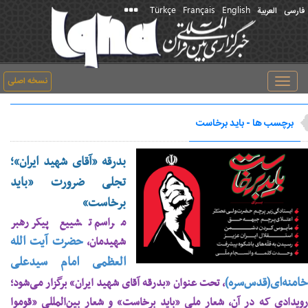
Türkçe
Français
English
فارسی
العربیة
نسخه اصلی
Toggle
navigation
برچسب ها - باید برخاست
بدرقه «آقای شهید ایران»؛
تجلی ضرورت «باید
برخاست»
مراسم تشییع پیکر رهبر
حضرت آیت الله
شهیدمان،
العظمی امام سیدعلی
خامنه‌ای(قدس‌سره)
، تحت عنوان «بدرقه آقای شهید ایران» برگزار می‌شود؛
رویدادی که در آن، شعار ملی «باید برخاست» و شعار بین‌المللی «قوموا