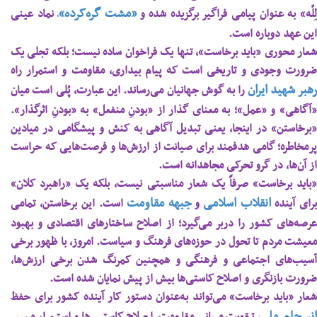
«مشت گره‌کرده»
ِلّه» به عنوان پیامی فراگیر برگزیده شده و
نماد عینی
،
این عهد دوباره است.
شعار محوری «باید برخاست»، تنها یک فراخوان ساده نیست؛ بلکه تجلی یک
ضرورت وجودی و تاریخی است که پیام بیداری، مقاومت و استمرار راه
رهبر شهید ایران
را به گوش جهانیان می‌رساند. این عبارت، پُلی است میان
«آگاهی» و «عمل»؛ به معنای گذار از «بودنِ منفعل» به «بودنِ اثرگذار».
«برخاستن» در اینجا، یعنی تبدیل آگاهی به کنش و پیشگامی در میادین
پرمخاطره؛ گامی هدفمند برای صیانت از ارزش‌ها و فرصت‌هایی که حراست
از آن‌ها، در گرو تحرکی مجاهدانه است.
«باید برخاست» صرفاً یک شعار مناسبتی نیست، بلکه یک «راهبرد کلان»
انقلاب اسلامی
جبهه مقاومت
رای آینده‌
و
است. این برخاستن، تمامی
عرصه‌های کشور را دربر می‌گیرد؛ از اصلاح ساختارهای اقتصادی و بهبود
معیشت مردم تا تحول در حوزه‌های فرهنگ و سیاست. امروز، با ظهور برخی
آسیب‌های اجتماعی و فرهنگی و همچنین کمرنگ شدن برخی ارزش‌ها،
ضرورت بازنگری و اصلاح کاستی‌ها بیش از پیش نمایان شده است.
شعار «باید برخاست» می‌تواند به‌عنوان دستور کار آینده کشور برای حفظ