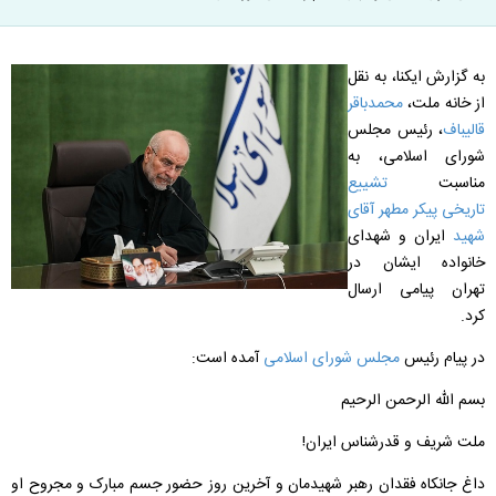
به گزارش ایکنا، به نقل
از خانه ملت،
محمدباقر
قالیباف
، رئیس مجلس
شورای اسلامی، به
مناسبت
تشییع
تاریخی پیکر مطهر آقای
شهید
ایران و شهدای
خانواده ایشان در
تهران پیامی ارسال
کرد.
در پیام رئیس
مجلس شورای اسلامی
آمده است:
بسم‌ الله‌ الرحمن‌ الرحیم
ملت شریف و قدرشناس ایران!
داغ جانکاه فقدان رهبر شهیدمان و آخرین روز حضور جسم مبارک و مجروح او