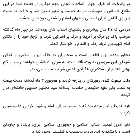
در پایتخت ام‌القرای جهان اسلام با تجلی وجه دیگری از بعثت شما در این
مقطع حساس و سرنوشت‌ساز به حماسه و شعور تبدیل شد و حرکت به سمت
پیروزی قطعی ایران اسلامی و جهان اسلام را شتابی دوچندان بخشید.
مردمی که ۴۷ سال پیشران و پشتیبان انقلاب شان بوده‌اند، در چهار ماه گذشته
هرشب با ندای مرگ بر آمریکا و مرگ بر اسرائیل نفرت و انزجار خود را از قاتلان
امام شهیدمان فریاد زدند و انتقام را خواستار شدند.
تحقق وعده الهی قطعی است و متجاوزان به خاک ایران اسلامی و قاتلان
شهدای این سرزمین به ویژه قائد امت، به سزای اعمالشان خواهند رسید و گام
نهایی انتقام از مستکبران با آزادی قدس شریف عینیت می‌یابد.
ملت مبعوث شده، رهبرشان را بدرقه کردند و همچون ۴ ماه گذشته دست بیعت
به سمت ولی فقیه حکیممان حضرت آیت‌الله سید مجتبی حسینی خامنه‌ای دراز
کردند.
باید قدردان این مردم بود که در مسیر نورانی امام و شهدا ذره‌ای عقب‌نشینی
نکردند.
دنیا امروز فهمید انقلاب اسلامی و جمهوری اسلامی ایران، پاینده و جاودان
است و با پشتوانه‌ این مردم، بن‌بست و شکستی وجود ندارد.