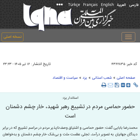
Türkçe
Français
English
فارسی
العربیة
نسخه اصلی
Toggle
navigation
کد خبر:
تاریخ انتشار :
۴۳۶۲۸۳۵
۱۶ تير ۱۴۰۵ - ۲۳:۲۳
»
»
»
صفحه اصلی
شعب استانی
یزد
سیاست و اقتصاد
استاندار یزد:
حضور حماسی مردم در تشییع رهبر شهید، خار چشم دشمنان
است
محمدرضا بابایی گفت: حضور حماسی و اشتیاق وصف‌ناپذیر مردم در مراسم تشییع که در برابر
دیدگان جهانیان به تصویر درآمد، تجلی عظمت ملت و بی‌شک خار چشم دشمنان و بدخواهان