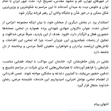
در شهرهای تهران، قم و مشهد مقدس، تصریح کرد: ملت غیور ایران با تمام
توان و خلوص نیت به میدان آمده‌اند تا این مراسم به شکوه‌ترین و وزین‌ترین
شکل ممکن و در خور شأن و جایگاه والای آن رهبر فرزانه برگزار شود.
استاندار یزد در بخش دیگری از سخنان خود، با بیان اینکه مجموعه اعزامی از
استان تحت عنوان «کاروان جهادی شهدای یزد» همواره در تمامی صحنه‌ها
حضوری فعال و اثرگذار دارد، افزود: هدف از این بازدید، صرفاً عرض خداقوت و
تجلیل از زحمات شبانه‌روزی این عزیزان است؛ چرا که تمامی این اقدامات و
تلاش‌های ارزشمند برادران و خواهران، ماهیتی کاملاً مردمی و برخاسته از دل
جامعه دارد.
بابایی در پایان خاطرنشان کرد: خادمان این مواکب با ایجاد فضایی مناسب،
شرایطی را فراهم آورده‌اند تا هم‌استانی‌هایی که برای شرکت در مراسم تشییع و
تدفین حضور می‌یابند، با کمترین دغدغه و مشکلی مواجه شوند. ضمن قدردانی
از اهتمام تمامی عوامل اجرایی، امیدواریم این خدمات شایسته مرضی رضای
خداوند متعال قرار گیرد.
انتهای پیام