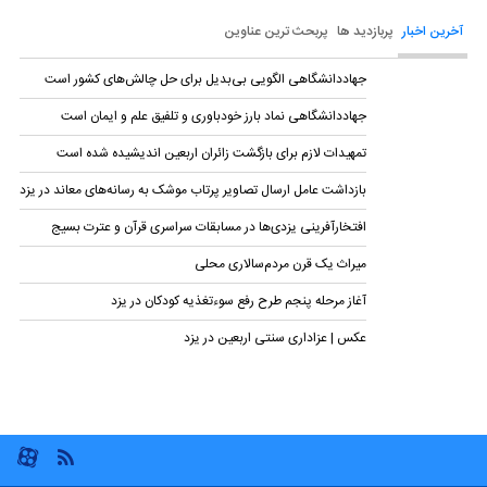
آخرین اخبار
پربازدید ها
پربحث ترین عناوین
جهاددانشگاهی الگویی بی‌بدیل برای حل چالش‌های کشور است
جهاددانشگاهی نماد بارز خودباوری و تلفیق علم و ایمان است
تمهیدات لازم برای بازگشت زائران اربعین اندیشیده شده است
بازداشت عامل ارسال تصاویر پرتاب موشک به رسانه‌های معاند در یزد
افتخارآفرینی یزدی‌ها در مسابقات سراسری قرآن و عترت بسیج
میراث یک قرن مردم‌سالاری محلی
آغاز مرحله پنجم طرح رفع سوءتغذیه کودکان در یزد
عکس | عزاداری سنتی اربعین در یزد