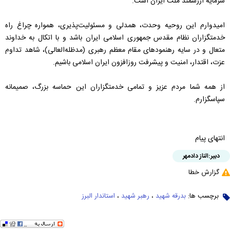
سرمایه ارزشمند ملت ایران است.
امیدوارم این روحیه وحدت، همدلی و مسئولیت‌پذیری، همواره چراغ راه
خدمتگزاران نظام مقدس جمهوری اسلامی ایران باشد و با اتکال به خداوند
متعال و در سایه رهنمودهای مقام معظم رهبری (مدظله‌العالی)، شاهد تداوم
عزت، اقتدار، امنیت و پیشرفت روزافزون ایران اسلامی باشیم.
از همه شما مردم عزیز و تمامی خدمتگزاران این حماسه بزرگ، صمیمانه
سپاسگزارم.
انتهای پیام
دبیر:
الناز دادمهر
گزارش خطا
برچسب ها:
بدرقه شهید
،
رهبر شهید
،
استاندار البرز