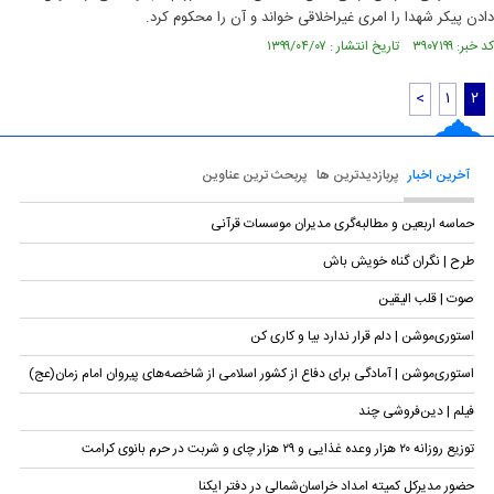
دادن پیکر شهدا را امری غیر‌اخلاقی خواند و آن را محکوم کرد.
کد خبر: ۳۹۰۷۱۹۹ تاریخ انتشار : ۱۳۹۹/۰۴/۰۷
<
۱
۲
آخرین اخبار
پربازدیدترین ها
پربحث ترین عناوین
حماسه اربعین و مطالبه‌گری مدیران موسسات قرآنی
طرح | نگران گناه خویش باش
صوت | قلب الیقین
استوری‌موشن | دلم قرار ندارد بیا و کاری کن
استوری‌موشن | آمادگی برای دفاع از کشور اسلامی از شاخصه‌های پیروان امام زمان(عج)
فیلم | دین‌فروشی چند
توزیع روزانه ۲۰ هزار وعده غذایی و ۲۹ هزار چای و شربت در حرم بانوی کرامت
حضور مدیرکل کمیته امداد خراسان‌شمالی در دفتر ایکنا