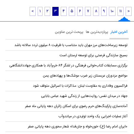
<
۱
۲
۳
۴
۵
۶
۷
۸
۹
۱۰
۱۱
>
آخرین اخبار
پربازدیدترین ها
پربحث ترین عناوین
توسعه زیرساخت‌های مرز مهران باید متناسب با ظرفیت ۸ میلیون تردد سالانه باشد
بسیج سازندگی فرصتی برای توسعه لرستان است
برگزاری مسابقات کتاب‌خوانی فرهنگی در لشگر ۸۴ خرم‌آباد با همکاری جهاددانشگاهی
مواضع مزدوران عربستان زیر ضرب موشک‌ها و پهپادهای یمن
فراکسیون وفاداری به مقاومت لبنان: مذاکرات با اسرائیل متوقف شود
جهاد در میدان نفس؛ روایت‌هایی از زندگی شهید عباس بابایی
آماده‌سازی پارکینگ‌های حرم رضوی برای اسکان زائران دهه پایانی ماه صفر
آغاز عملیات اجرایی یک واحد تولیدی در میاندوآب
«ایران امام رضا (ع)؛ خون‌خواه و جان‌فدا» شعار محوری دهه پایانی صفر