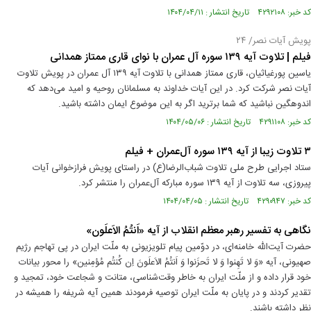
کد خبر: ۴۲۹۲۱۰۸ تاریخ انتشار : ۱۴۰۴/۰۴/۱۱
پویش آیات نصر/ ۲۴
فیلم | تلاوت آیه ۱۳۹ سوره آل عمران با نوای قاری ممتاز همدانی
یاسین پورغیاثیان، قاری ممتاز همدانی با تلاوت آیه ۱۳۹ آل عمران در پویش تلاوت
آیات نصر شرکت کرد. در این آیات خداوند به مسلمانان روحیه و امید می‌دهد که
اندوهگین نباشید که شما برترید اگر به این موضوع ایمان داشته باشید.
کد خبر: ۴۲۹۱۱۰۸ تاریخ انتشار : ۱۴۰۴/۰۵/۰۶
۳ تلاوت زیبا از آیه ۱۳۹ سوره آل‌عمران + فیلم
ستاد اجرایی طرح ملی تلاوت شباب‌الرضا(ع) در راستای پویش فرازخوانی آیات
پیروزی، سه تلاوت از آیه ۱۳۹ سوره مبارکه آل‌عمران را منتشر کرد.
کد خبر: ۴۲۹۰۹۴۷ تاریخ انتشار : ۱۴۰۴/۰۴/۰۵
نگاهی به تفسیر رهبر معظم انقلاب از آیه‌ «اَنتُمُ الاَعلَون»
حضرت آیت‌الله خامنه‌ای، در دوّمین پیام تلویزیونی به ملّت ایران در پی تهاجم رژیم
صهیونی، آیه‌ «وَ لا تَهِنوا وَ لا تَحزَنوا وَ اَنتُمُ الاَعلَونَ اِن کُنتُم مُؤمِنین» را محور بیانات
خود قرار داده و از ملّت ایران به خاطر وقت‌شناسی، متانت و شجاعت خود، تمجید و
تقدیر کردند و در پایان به ملّت ایران توصیه فرمودند همین آیه‌ شریفه را همیشه در
نظر داشته باشند.