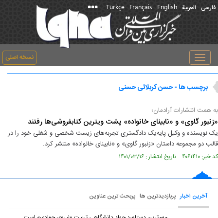
Türkçe
Français
English
فارسی
العربیة
نسخه اصلی
Toggle
navigation
برچسب ها - حسن کربلائی حسنی
به همت انتشارات آرادمان؛
«زنبور گاوی» و «نابینای خانواده» پشت ویترین کتابفروشی‌ها رفتند
یک نویسنده و وکیل پایه‌یک دادگستری تجربه‌های زیست شخصی و شغلی خود را در
قالب دو مجموعه داستان «زنبور گاوی» و «نابینای خانواده» منتشر کرد.
کد خبر: ۴۰۶۱۴۱۰ تاریخ انتشار : ۱۴۰۱/۰۳/۱۶
آخرین اخبار
پربازدیدترین ها
پربحث ترین عناوین
مهم‌ترین دستاورد جهاد دانشگاهی تربیت «نیروی جهادی» است