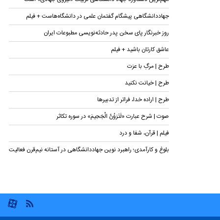
جهاددانشگاهی پیشگام گفتمان علمی در دانشگاه‌هاست + فیلم
روز خبرنگار پای سخن پدر حادثه‌نویسی مطبوعات ایران
عاشق کارتان باشید + فیلم
طرح | مرگِ با عزت
طرح | خیانت نکنید
طرح | اراده خدا، فراتر از تدبیرها
صوت | شرح عبارت «لَتَرَوُنَّ الْجَحِیمَ» در سوره تکاثر
فیلم | قرآن، شفا و درد
بلوغ و کارآمدی؛ راهبرد نوین جهاددانشگاهی در آستانه نیم‌قرن فعالیت