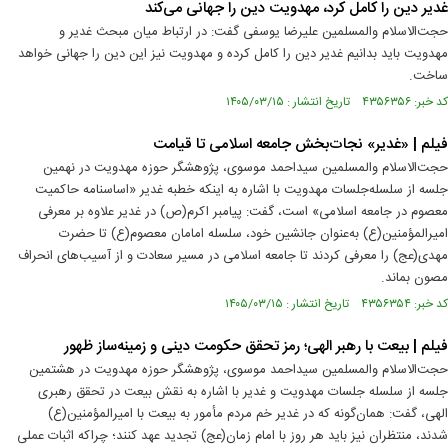
غدیر دین را کامل کرد، مهدویت دین را جهانی می‌کند
حجت‌الاسلام والمسلمین علیرضا یوسفی گفت: در ارتباط میان مبحث غدیر و
مهدویت باید بدانیم غدیر دین را کامل کرده و مهدویت نیز این دین را جهانی خواهد
ساخت.
کد خبر: ۴۳۵۶۳۵۶ تاریخ انتشار : ۱۴۰۵/۰۳/۱۵
فیلم | «غدیر» نجات‌بخش جامعه اسلامی تا قیامت
حجت‌الاسلام‌ والمسلمین سیداحمد موسوی، پژوهشگر حوزه مهدویت در نهمین
جلسه از سلسله‌جلسات مهدویت با اشاره به اینکه خطبه غدیر «اساسنامه حاکمیت
معصوم در جامعه اسلامی» است، گفت: پیامبر اکرم(ص) در غدیر علاوه بر معرفی
امیرالمؤمنین(ع) به‌عنوان جانشین خود، سلسله امامان معصوم(ع) تا حضرت
مهدی(عج) را معرفی کردند تا جامعه اسلامی در مسیر سعادت و از آسیب‌های انحراف
مصون بماند.
کد خبر: ۴۳۵۶۳۵۴ تاریخ انتشار : ۱۴۰۵/۰۳/۱۵
فيلم | بیعت با رهبر الهی؛ رمز تحقق حکومت دینی و زمینه‌ساز ظهور
حجت‌الاسلام‌ والمسلمین سیداحمد موسوی، پژوهشگر حوزه مهدویت در هشتمین
جلسه از سلسله جلسات مهدویت و غدیر با اشاره به نقش بیعت در تحقق رهبری
الهی، گفت: همان‌گونه که در غدیر خم مردم مأمور به بیعت با امیرالمؤمنین(ع)
شدند، منتظران نیز باید هر روز با امام زمان(عج) تجدید عهد کنند؛ چراکه اثبات عملی