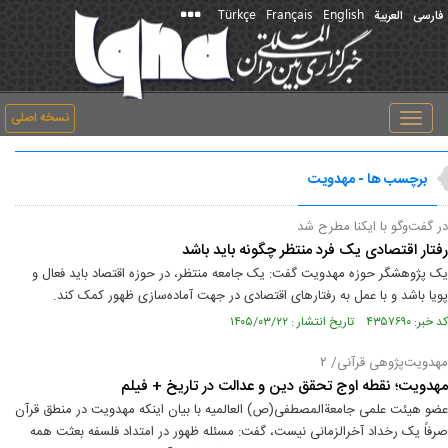
Türkçe
Français
English
فارسی
العربیة
نسخه اصلی
Toggle
navigation
برچسب ها - مهدویت
در گفت‌وگو با ایکنا مطرح شد
رفتار اقتصادی یک فرد منتظر چگونه باید باشد
یک پژوهشگر حوزه مهدویت گفت: یک جامعه منتظر، در حوزه اقتصاد باید فعال و
پویا باشد و با عمل به رفتارهای اقتصادی در جهت آماده‌سازی ظهور کمک کند.
کد خبر: ۴۳۵۷۶۹۰ تاریخ انتشار : ۱۴۰۵/۰۳/۲۲
مهدویت‌پژوهی قرآنی/ ٢
مهدویت؛ نقطه اوج تحقق دین و عدالت در تاریخ + فیلم
عضو هیئت علمی جامعةالمصطفی(ص) العالمیه با بیان اینکه مهدویت در منطق قرآن
صرفاً یک رخداد آخرالزمانی نیست، گفت: مسئله ظهور در امتداد فلسفه بعثت همه