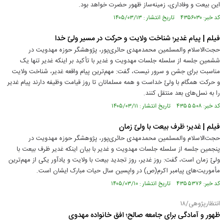
این بیعت و وفاداری، زمینه‌ساز ظهور حضرت خواهد بود.
کد خبر: ۴۳۵۶۰۳۰ تاریخ انتشار : ۱۴۰۵/۰۳/۱۳
فیلم | پیام غدیر؛ شناخت ولایت و حرکت در مسیر ولیّ خدا
حجت‌الاسلام‌ والمسلمین محمدمهدی حائری‌پور، پژوهشگر حوزه مهدویت در
ششمین جلسه از سلسله جلسات مهدویت و غدیر با تأکید بر اینکه غدیر تنها یک
مناسبت برای جشن و سرور نیست، گفت: مهم‌ترین پیام واقعه غدیر، شناخت ولایت
و حرکت همگام با ولیّ خداست و همه مسلمانان تا روز قیامت وظیفه دارند پیام غدیر
را به نسل‌های بعد منتقل کنند.
کد خبر: ۴۳۵۵۵۰۸ تاریخ انتشار : ۱۴۰۵/۰۳/۱۱
فیلم | غدیر؛ ظرف بیعت با ولیّ زمان
حجت‌الاسلام والمسلمین محمدمهدی حائری‌پور، پژوهشگر حوزه مهدویت در
پنجمین جلسه از سلسله جلسات مهدویت و غدیر با بیان اینکه غدیر ظرف بیعت با
ولیّ زمان است، گفت: روز غدیر، روز تجدید بیعت با ولایت و یادآور یکی از مهم‌ترین
مأموریت‌های پیامبر اکرم(ص) در واپسین سال حیات مبارک ایشان است.
کد خبر: ۴۳۵۵۳۷۶ تاریخ انتشار : ۱۴۰۵/۰۳/۱۰
انتظارپژوهی/۱۸
ظهور و آمادگی برای جامعه صالح؛ افق خانواده مهدوی