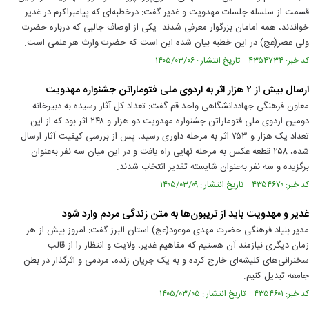
قسمت از سلسله جلسات مهدویت و غدیر گفت: درخطبه‌ای که پیامبراکرم در غدیر
خواندند، همه امامان بزرگوار معرفی شدند. یکی از اوصاف جالبی که درباره حضرت
ولی عصر(عج) در این خطبه بیان شده این است که حضرت وارث هر علمی است.
کد خبر: ۴۳۵۴۷۳۴ تاریخ انتشار : ۱۴۰۵/۰۳/۰۶
ارسال بیش از ۲ هزار اثر به اردوی ملی فتوماراتن جشنواره مهدویت
معاون فرهنگی جهاددانشگاهی واحد قم گفت: تعداد کل آثار رسیده به دبیرخانه
دومین اردوی ملی فتوماراتن جشنواره مهدویت دو هزار و ۲۴۸ اثر بود که از این
تعداد یک هزار و ۷۵۳ اثر به مرحله داوری رسید، پس از بررسی کیفیت آثار ارسال
شده، ۲۵۸ قطعه عکس به مرحله نهایی راه یافت و در این میان سه نفر به‌عنوان
برگزیده و سه نفر به‌عنوان شایسته تقدیر انتخاب شدند.
کد خبر: ۴۳۵۴۶۷۰ تاریخ انتشار : ۱۴۰۵/۰۳/۰۹
غدیر و مهدویت باید از تریبون‌ها به متن زندگی مردم وارد شود
مدیر بنیاد فرهنگی حضرت مهدی موعود(عج) استان البرز گفت: امروز بیش از هر
زمان دیگری نیازمند آن هستیم که مفاهیم غدیر، ولایت و انتظار را از قالب
سخنرانی‌های کلیشه‌ای خارج کرده و به یک جریان زنده، مردمی و اثرگذار در بطن
جامعه تبدیل کنیم.
کد خبر: ۴۳۵۴۶۰۱ تاریخ انتشار : ۱۴۰۵/۰۳/۰۵