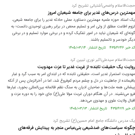
حجت‌الاسلام واضحی‌آشتیانی تشریح کرد
مهمترین درس‌های غدیر برای جامعه شیعیان امروز
یک استاد حوزه علمیه مهمترین دستاورد عملی حادثه غدیر را برای جامعه شیعی،
لزوم اطاعت مطلق از ولی ‌امر و تسلیم محض در برابر رهبری توحیدی دانست؛ به
گونه‌ای که شیعیان نباید در امور تفکیک کرده و در برخی موارد تسلیم و در برخی
دیگر خودسر و ناتسلیم باشند.
کد خبر: ۴۳۵۴۲۴۶ تاریخ انتشار : ۱۴۰۵/۰۳/۱۴
حجت‌الاسلام سیدعلی‌اکبر نوری تبیین کرد
روایت یک حقیقت تابنده؛ از غربت غدیر تا عزت مهدویت
مهدویت استمرار غدیر است، حقیقتی تابنده که در ابتدای امر به سبب گرد و غبار
باقیمانده از جاهلیت در دل و چشم مردم کم‌فروغ شد، اما در آخرالزمان پس از آنکه
پیشانی همه ملت‌ها و صاحبان ادیان به سنگ نظم ظالمانه بین‌المللی بخورد، غبارها
فرو می‌نشیند. در آن هنگام دوران غربت مولا علی(ع) جای خود را به دوره عزت و
اقبال ولایت علوی و مهدوی می‌دهد.
کد خبر: ۴۳۵۴۲۱۹ تاریخ انتشار : ۱۴۰۵/۰۳/۱۳
یک مدرس دانشگاه جامع امام حسین(ع) تشریح کرد
چگونه سیاست‌های ضدشیعی بنی‌عباس منجر به پیدایش فرقه‌های