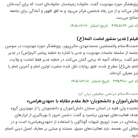
پژوهشگر حوزه مهدویت گفت: خانواده زمینه‌ساز، خانواده‌ای است که برای آینده‌اش
فکر می‌کند و از مرز رفاه شخصی فراتر می‌رود و به افق ظهور و آمادگی برای جامعه
صالح می‌رسد.
کد خبر: ۴۳۵۵۱۳۶ تاریخ انتشار : ۱۴۰۵/۰۳/۱۲
فیلم | غدیر؛ منشور امامت ائمه(ع)
حجت‌الاسلام والمسلمین محمدمهدی حائری‌پور، پژوهشگر حوزه مهدویت در سومین
جلسه از سلسله جلسات مهدویت و غدیر با اشاره به خطبه پیامبر اکرم(ص) در غدیر
خم گفت: برخلاف آنچه که برخی گمان می‌کنند در خطبه غدیر فقط امامت و ولایت
امام علی(ع) مطرح شده، طبق روایات نقل شده حضرت اولین امام و آخرین امام را
نیز معرفی کرده‌اند.
کد خبر: ۴۳۵۴۹۰۰ تاریخ انتشار : ۱۴۰۵/۰۳/۰۸
حجت‌الاسلام مرتضی مطیعی بیان کرد
دانش‌آموزان و دانشجویان؛ خط مقدم مقابله با «مهدی‌هراسی»
نماینده ولی‌ فقیه در استان سمنان دانش‌آموزان و دانشجویان را از مهم‌ترین گروه
هدف فعالیت‌های مهدوی برشمرد و گفت: دشمن امروز با بهره‌گیری از ابزارهای
رسانه‌ای، در صدد ترویج شبهات گوناگون با استفاده از «مهدی‌هراسی» است و در
مقابل این هجمه، باید فعالیت‌های عمیق، مستند و مبتنی بر معارف اصیل دینی انجام
شود.