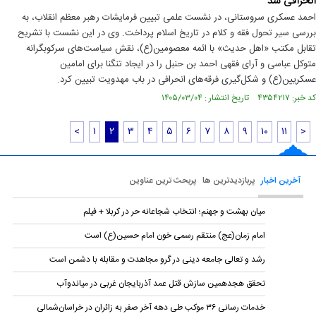
انحرافی شد
احمد عسکری سروستانی، در نشست علمی تبیین فرمایشات رهبر معظم انقلاب، به
بررسی سیر تحول فقه و کلام در تاریخ اسلام پرداخت. وی در این نشست با تشریح
تقابل مکتب «اهل حدیث» با ائمه معصومین(ع)، نقش سیاست‌های سرکوبگرانه
متوکل عباسی و آرای فقهی احمد بن حنبل را در ایجاد تنگنا برای امامین
عسکریین(ع) و شکل‌گیری فرقه‌های انحرافی در باب مهدویت تبیین کرد.
کد خبر: ۴۳۵۴۲۱۷ تاریخ انتشار : ۱۴۰۵/۰۳/۰۴
<
۱
۲
۳
۴
۵
۶
۷
۸
۹
۱۰
۱۱
>
آخرین اخبار
پربازدیدترین ها
پربحث ترین عناوین
میان بهشت و جهنم؛ انتخاب شجاعانه حر در کربلا + فیلم
امام زمان(عج) منتقم رسمی خون امام حسین(ع) است
رشد و تعالی جامعه دینی در گرو مجاهدت و مقابله با دشمن است
تحقق هجدهمین سازش قتل عمد آذربایجان غربی در میاندوآب
خدمات رسانی ۳۶ موکب طی دهه آخر صفر به زائران در خراسان‌شمالی