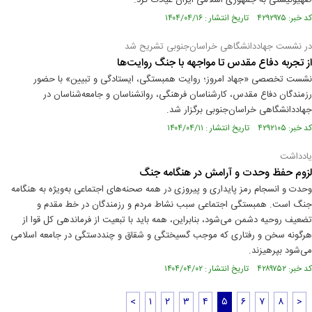
صهیونیستی به جمهوری اسلامی ایران عیادت کرد.
کد خبر: ۴۲۹۲۹۷۵ تاریخ انتشار : ۱۴۰۴/۰۴/۱۶
در نشست جهاددانشگاهی خراسان‌جنوبی تشریح شد
از تجربه دفاع مقدس تا مواجهه با جنگ روایت‌‌ها
نشست تخصصی «جهاد امروز؛ روایت همبستگی، ایستادگی و تبیین» با حضور
رزمندگان دفاع مقدس، کارشناسان فرهنگی، روانشناسان و جامعه‌شناسان در
جهاددانشگاهی خراسان‌جنوبی برگزار شد.
کد خبر: ۴۲۹۲۱۰۵ تاریخ انتشار : ۱۴۰۴/۰۴/۱۱
یادداشت
لزوم حفظ وحدت و آرامش در هنگامه جنگ
وحدت و انسجام رمز پایداری و پیروزی در همه صحنه‌‏های اجتماعی به‌ویژه به هنگامه
جنگ است. همبستگی اجتماعی سبب نشاط مردم و رزمندگان در خط مقدم و
تضعیف روحیه دشمن می‌‏شود، بنابراین، همه باید با تبعیت از فرماندهی کل قوا از
هرگونه سخن و رفتاری که موجب گسیختگی و شقاق و چنددستگی در جامعه اسلامی
می‏‌شود بپرهیزند.
کد خبر: ۴۲۸۹۷۵۲ تاریخ انتشار : ۱۴۰۴/۰۴/۰۲
<
۱
۲
۳
۴
۵
۶
۷
۸
>