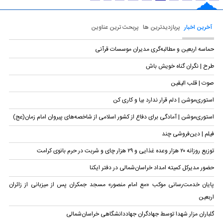
آخرین اخبار
پربازدیدترین ها
پربحث ترین عناوین
حماسه اربعین و مطالبه‌گری مدیران موسسات قرآنی
طرح | نگران گناه خویش باش
صوت | قلب الیقین
استوری‌موشن | دلم قرار ندارد بیا و کاری کن
استوری‌موشن | آمادگی برای دفاع از کشور اسلامی از شاخصه‌های پیروان امام زمان(عج)
فیلم | دین‌فروشی چند
توزیع روزانه ۲۰ هزار وعده غذایی و ۲۹ هزار چای و شربت در حرم بانوی کرامت
حضور مدیرکل کمیته امداد خراسان‌شمالی در دفتر ایکنا
پایان خدمت‌رسانی موکب «مع امام منصور» مسجد جمکران پس از میزبانی از زائران
اربعین
گلباران مزار شهدا توسط جهادگران جهاد‌دانشگاهی خراسان‌شمالی