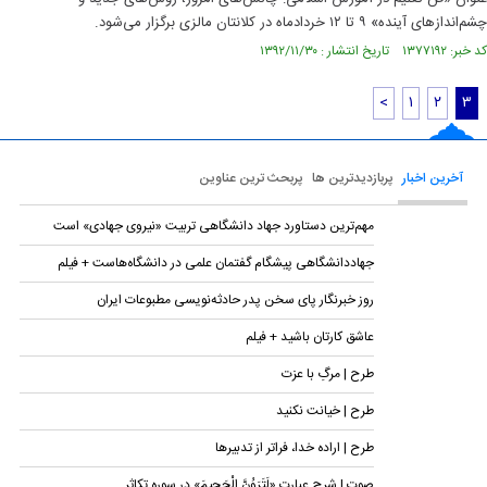
چشم‌اندازهای آینده» ۹ تا ۱۲ خردادماه در کلانتان مالزی برگزار می‌شود.
کد خبر: ۱۳۷۷۱۹۲ تاریخ انتشار : ۱۳۹۲/۱۱/۳۰
<
۱
۲
۳
آخرین اخبار
پربازدیدترین ها
پربحث ترین عناوین
مهم‌ترین دستاورد جهاد دانشگاهی تربیت «نیروی جهادی» است
جهاددانشگاهی پیشگام گفتمان علمی در دانشگاه‌هاست + فیلم
روز خبرنگار پای سخن پدر حادثه‌نویسی مطبوعات ایران
عاشق کارتان باشید + فیلم
طرح | مرگِ با عزت
طرح | خیانت نکنید
طرح | اراده خدا، فراتر از تدبیرها
صوت | شرح عبارت «لَتَرَوُنَّ الْجَحِیمَ» در سوره تکاثر