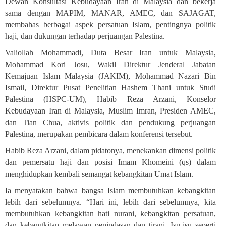
Dewan Konsultasi Kebudayaan Iran di Malaysia dan bekerja
sama dengan MAPIM, MANAR, AMEC, dan SAJAGAT,
membahas berbagai aspek persatuan Islam, pentingnya politik
haji, dan dukungan terhadap perjuangan Palestina
.
Valiollah Mohammadi, Duta Besar Iran untuk Malaysia,
Mohammad Kori Josu, Wakil Direktur Jenderal Jabatan
Kemajuan Islam Malaysia (JAKIM), Mohammad Nazari Bin
Ismail, Direktur Pusat Penelitian Hashem Thani untuk Studi
Palestina (HSPC-UM), Habib Reza Arzani, Konselor
Kebudayaan Iran di Malaysia, Muslim Imran, Presiden AMEC,
dan Tian Chua, aktivis politik dan pendukung perjuangan
Palestina, merupakan pembicara dalam konferensi tersebut.
Habib Reza Arzani, dalam pidatonya, menekankan dimensi politik
dan pemersatu haji dan posisi Imam Khomeini (qs) dalam
menghidupkan kembali semangat kebangkitan Umat Islam
.
Ia menyatakan bahwa bangsa Islam membutuhkan kebangkitan
lebih dari sebelumnya. “Hari ini, lebih dari sebelumnya, kita
membutuhkan kebangkitan hati nurani, kebangkitan persatuan,
dan kebangkitan melawan penindasan dan tirani. Isu-isu seperti