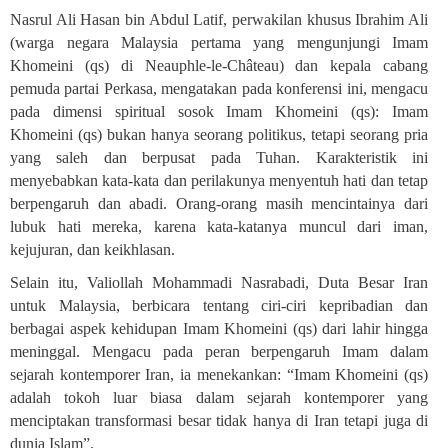
Nasrul Ali Hasan bin Abdul Latif, perwakilan khusus Ibrahim Ali
(warga negara Malaysia pertama yang mengunjungi Imam
Khomeini (qs) di Neauphle-le-Château) dan kepala cabang
pemuda partai Perkasa, mengatakan pada konferensi ini, mengacu
pada dimensi spiritual sosok Imam Khomeini (qs): Imam
Khomeini (qs) bukan hanya seorang politikus, tetapi seorang pria
yang saleh dan berpusat pada Tuhan. Karakteristik ini
menyebabkan kata-kata dan perilakunya menyentuh hati dan tetap
berpengaruh dan abadi. Orang-orang masih mencintainya dari
lubuk hati mereka, karena kata-katanya muncul dari iman,
kejujuran, dan keikhlasan
.
Selain itu, Valiollah Mohammadi Nasrabadi, Duta Besar Iran
untuk Malaysia, berbicara tentang ciri-ciri kepribadian dan
berbagai aspek kehidupan Imam Khomeini (qs) dari lahir hingga
meninggal. Mengacu pada peran berpengaruh Imam dalam
sejarah kontemporer Iran, ia menekankan: “Imam Khomeini (qs)
adalah tokoh luar biasa dalam sejarah kontemporer yang
menciptakan transformasi besar tidak hanya di Iran tetapi juga di
dunia Islam”
.