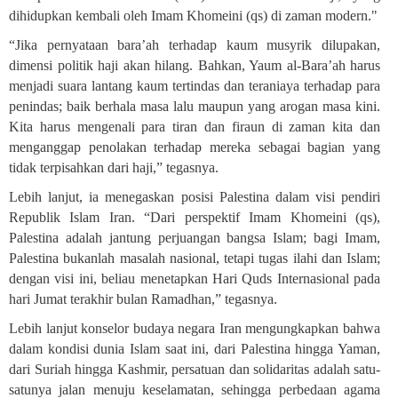
dihidupkan kembali oleh Imam Khomeini (qs) di zaman modern."
“Jika pernyataan bara’ah terhadap kaum musyrik dilupakan,
dimensi politik haji akan hilang. Bahkan, Yaum al-Bara’ah harus
menjadi suara lantang kaum tertindas dan teraniaya terhadap para
penindas; baik berhala masa lalu maupun yang arogan masa kini.
Kita harus mengenali para tiran dan firaun di zaman kita dan
menganggap penolakan terhadap mereka sebagai bagian yang
tidak terpisahkan dari haji,” tegasnya.
Lebih lanjut, ia menegaskan posisi Palestina dalam visi pendiri
Republik Islam Iran. “Dari perspektif Imam Khomeini (qs),
Palestina adalah jantung perjuangan bangsa Islam; bagi Imam,
Palestina bukanlah masalah nasional, tetapi tugas ilahi dan Islam;
dengan visi ini, beliau menetapkan Hari Quds Internasional pada
hari Jumat terakhir bulan Ramadhan,” tegasnya.
Lebih lanjut konselor budaya negara Iran mengungkapkan bahwa
dalam kondisi dunia Islam saat ini, dari Palestina hingga Yaman,
dari Suriah hingga Kashmir, persatuan dan solidaritas adalah satu-
satunya jalan menuju keselamatan, sehingga perbedaan agama