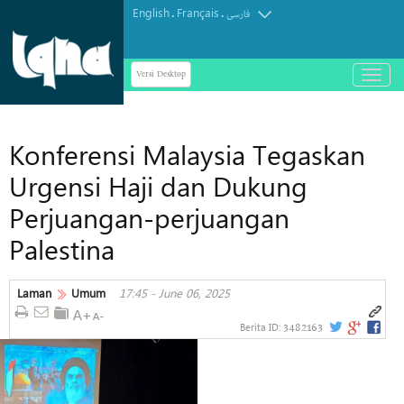
English
Français
.
.
فارسی
Versi Desktop
باز
و
بسته
کردن
Konferensi Malaysia Tegaskan
منو
Urgensi Haji dan Dukung
Perjuangan-perjuangan
Palestina
Laman
Umum
17:45 - June 06, 2025
3482163
Berita ID: