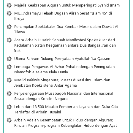
Majelis Keakraban Alquran untuk Memperingati Syahid Imam
MUI Indramayu Telaah Dugaan Aliran Sesat "Islam 4S" di
Kroya
Penampilan Spektakuler Dua Kembar Mesir dalam Dawlat Al
Tilawa
Acara Arbain Husaini: Sebuah Manifestasi Spektakuler dari
Kedalaman Ikatan Keagamaan antara Dua Bangsa Iran dan
Irak
Ulama Bahrain Dukung Pernyataan Ayatullah Isa Qassim
Lembaga Pengawas Al-Azhar Prihatin dengan Peningkatan
Islamofobia selama Piala Dunia
Masjid Ba`alwie Singapura; Pusat Edukasi Ilmu Islam dan
Jembatan Koeksistensi Antar Agama
Penyelenggaraan Musabaqoh Nasional dan Internasional
Sesuai dengan Kondisi Negara
Lebih dari 13.500 Maukib Pemberian Layanan dan Duka Cita
Terdaftar di Arbain Husaini
Arbain Adalah Kesempatan untuk Hidup dengan Alquran;
Rincian Program-program Kebangkitan Hidup dengan Ayat