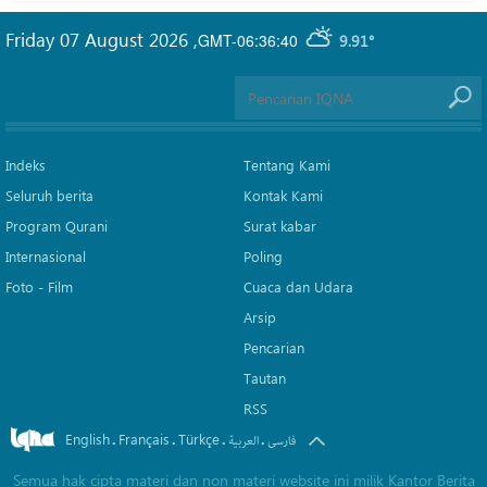
Friday 07 August 2026
,
GMT-06:36:40
9.91°
Indeks
Tentang Kami
Seluruh berita
Kontak Kami
Program Qurani
Surat kabar
Internasional
Poling
Foto - Film
Cuaca dan Udara
Arsip
Pencarian
Tautan
RSS
English
Français
Türkçe
.
.
.
.
فارسی
العربیة
Semua hak cipta materi dan non materi website ini milik Kantor Berita