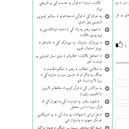
خو د په
تلاوت ثبتیدا؛ د قرآن په خدمت کې یو تاریخي
پړاو
دې يو بل
په عراق کې د قرآني استعدادونو د سیالیو لومړنۍ
ازموینې پیل شوې
د شهید رهبر په یاد کې د احمد ابوالقاسمي په
زړه پورې تلاؤت
د نیویارک ښاروال: په نیویارک کې د نتانیاهو د
0
نیولو احتمال څېړو
د ؛محفل تلاؤت؛ دقاریانو د نوي نسل دروزنې یو
فرصت دی
د اسلامی انقلاب د رهبر د حکم اطاعت د
جنګ په ډګر او له دښمن سره په مبارزه کې د
بریا لازم شرط دی
په مراکش کې د قرآن کریم د حافظانو لاریون
(انځوریز راپور)
د شهید رهبر په درنښت کې په تهران کې له
قرآن سره د انس محفل
د هر ایرانی د شهادت په بدل کې به یو امریکایي
عسکر جهنم ته واستول شي
ذبیح الله مجاهد: سیمه ییز جنګ د هیچا په ګټه