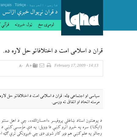
.
.
.
فارسی
العربیة
Türkçe
rançais
د قران نړيوال خبري اژانس
لومړۍ مخ
ټول خبرونه
قرآني 
قران د اسلامی امت د اختلافاتو حل لاره ده.
14:13 - February 17, 2009
سياسی او اجتماعی ډله: قران د اسلامی امت د اختلافاتو حل لاره 
مرسته اتحاد او اتفاق ته ورسی.
د پوهنتون استاد ښاغلې پروفيسر «احسان‌الله»، چې د اهل سنتو
(ايكنا) سره په خبرو اترو كښې دا وويل: په دې مؤسسې كښې د 
رجالو په علم كښې هم ډېر كار شوی دی چې څیړونكی ترې ګټه ا