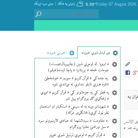
|
زمونږ په هکله
مونږ سره اړيکه
8.99°
, Friday 07
ډير لیدل شوي خبرونه
اخیرني خبرونه
د اروپا له لومړي شین (چاپېریال‌دوست)
جومات څخه د بریتانیا د پاچا لیدنه(فیلم)
په جده کې د قرآن کریم د سورو د خوشخطئ
نادره هنري تابلو نندارې ته وړاندې شوه
په قطر کې په جوماتونو کې د قرآن کریم د اوړي
ان په
د زده‌کړې ګډ پروګرام پیل شو
د شهیدانو وینه به له سیمې د استکبار او استعمار
ټغر ټول کړي(ځانګړی مرکه)
د مقاومت د سیدالشهدا له عبادي لارښوونو سره
ی اژانس
د سل ورځنئ ملتیا پروګرام
ه ده. د
د قرآن کریم د لومړي ترتیل شوي غږیز