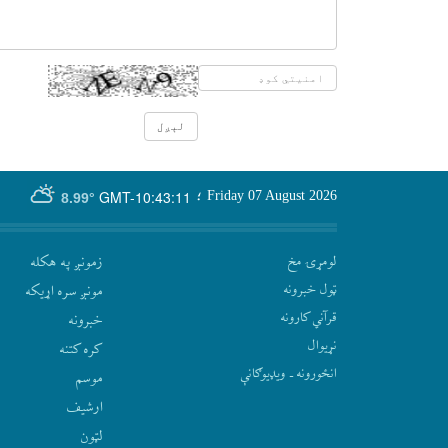
GMT-10:43:11
Friday 07 August 2026
؛
8.99°
لومړۍ مخ
زمونږ په هکله
ټول خبرونه
مونږ سره اړيکه
قرآني کارونه
‫خبرونه
نړيوال
کره کتنه
انځورونه ـ ویډیوګانې
موسم
ارشيف
لټون