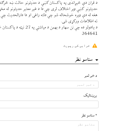
د قران دې څیړاندی په پاكستان كښې د حديثونو حالت ښه څرګند 
حديثونو كښې ډېر اختلاف لری چې دا د غير معتبر حديثونو له مخ
هغه له دې ډېره خوشحاله شو چې دلته راغی او دا دارالحديث چې ي
ته اطلاعات وركړی شی.
د يادولو ده چې نن سهار د بهمن د مياشتې په 27 نیټه د پاكستان ځينې حقوقدانانو، د مجلس نمايندګانو او د پوهنتون ځينې استاذانو، دا دارلحديث وليد.
364641
خرابی کی رپورٹ
ستاسو نظر
د خبر لمبر
بريښناليک
* ستاسو نظر