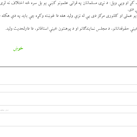
كړ او ویې ويل: د نړۍ مسلمانان په قرانی علمونو كښې يو بل سره څه اختلاف نه لری 
ې دی.
و عملی او كلتوری مركز دی یې له نزې وليد هغه دا غوښته وكړه چې بايد په دې هكله 
خوښ