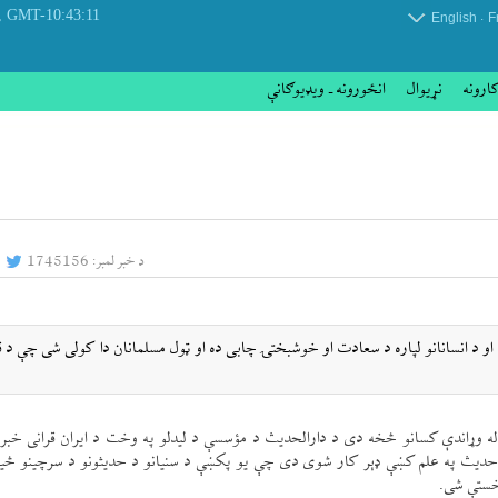
 August 2026
GMT-10:43:11
.
English
F
کارونه
نړيوال
انځورونه ـ ویډیوګانې
د خبر لمبر:
1745156
او د انسانانو لپاره د سعادت او خوشبختۍ چابی ده او ټول مسلمانان دا كولی شی چې د قر
 له وړاندې كسانو څخه دی د دارالحديث د مؤسسې د ليدلو په وخت د ايران قرانی خبر
حديث په علم كښې ډېر كار شوی دی چې يو پكښې د سنيانو د حديثونو د سرچينو څیړن
خستې شی.