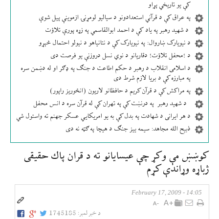
کې یو تاریخي پړاو
په عراق کې د قرآني استعدادونو د سیالیو لومړنۍ ازموینې پیل شوې
د شهید رهبر په یاد کې د احمد ابوالقاسمي په زړه پورې تلاؤت
د نیویارک ښاروال: په نیویارک کې د نتانیاهو د نیولو احتمال څېړو
د ؛محفل تلاؤت؛ دقاریانو د نوي نسل دروزنې یو فرصت دی
د اسلامی انقلاب د رهبر د حکم اطاعت د جنګ په ډګر او له دښمن سره
په مبارزه کې د بریا لازم شرط دی
په مراکش کې د قرآن کریم د حافظانو لاریون (انځوریز راپور)
د شهید رهبر په درنښت کې په تهران کې له قرآن سره د انس محفل
د هر ایرانی د شهادت په بدل کې به یو امریکایي عسکر جهنم ته واستول شي
ذبیح الله مجاهد: سیمه ییز جنګ د هیچا په ګټه نه دی
كوښښ مې وكړ چې عيسايانو ته د قران پاك حقيقی
ژباړه وړاندې كړم
14:05 - February 17, 2009
د خبر لمبر:
1745185