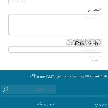
* ستاسو نظر
GMT-12:19:50
Saturday 08 August 2026
؛
8.99°
لومړۍ مخ
زمونږ په هکله