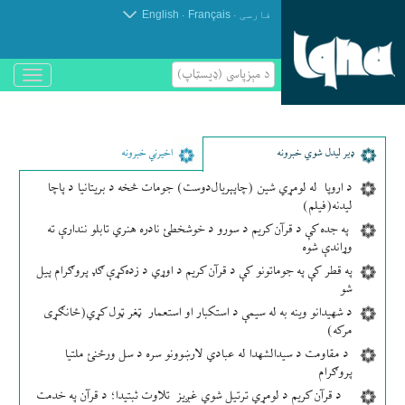
.
.
فارسی
Français
English
د مېزپاسى (ډیسټاپ)
باز
و
بسته
کردن
منو
ډير لیدل شوي خبرونه
اخیرني خبرونه
د اروپا له لومړي شین (چاپېریال‌دوست) جومات څخه د بریتانیا د پاچا
لیدنه(فیلم)
په جده کې د قرآن کریم د سورو د خوشخطئ نادره هنري تابلو نندارې ته
وړاندې شوه
په قطر کې په جوماتونو کې د قرآن کریم د اوړي د زده‌کړې ګډ پروګرام پیل
شو
د شهیدانو وینه به له سیمې د استکبار او استعمار ټغر ټول کړي(ځانګړی
مرکه)
د مقاومت د سیدالشهدا له عبادي لارښوونو سره د سل ورځنئ ملتیا
پروګرام
د قرآن کریم د لومړي ترتیل شوي غږیز تلاوت ثبتیدا؛ د قرآن په خدمت