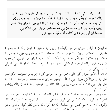
د ادب ډله: د نړيوال كاليز كتاب په شپاړسمې دوره كې غوره شوی د قران
پاك ترجمه كوونكی وويل: زما د ژوند 40 كاله د قران پاك په جرمنی ژبې
كې په ترجمه كوولو كې تير شو او زما كوښښ دا دې چې د قران پاك داسې
ژباړه وكړم چې غير مسلمانان یې هم همداسې ولولې چې څنګه یې
مسلمانان لولی او د دې كتاب له حقيقته خبر شی.
د ايران د قرانی خبری اژانس (ايكنا) راپور په مطابق د قران پاك د ترجمو د
څیړنې يو اجلاس پرون 26 بهمن 1387 د عادل تئودور خوری، چې د جرمنی د
مونتسرو پوهنتون ښوونكې او د نړيوال كاليز كتاب په شپاړسمې دورې كې غوره
شوی د قران پاك ترجمه كوونكی دی، په وينا سره د حكمت او فلسفې څیړنې
موسسې كې تر سره شو.
د دې اجلاس شورو كې علی رهبر چې په جرمنی كې د ايرانيانو معنويت مركز مشر
دی په يو وينا كې وويل چې عادل تئودور خوری د مسلمانانو تر مينځه نا اشنا نه
دی ولې چې له 79 كاله ژوندون یې 60 كاله یې عيسايانو ته د قران پاك پيژندلو
كې تير كړ
هغه وويل: خوری په خپله ترجمه كې قران پاك ته د يو كاتوليك مسيحی په شان
نظر ندی كړی بلكه كوښښ یې كړې ده چې د يو مسلمان په حيث قران ته نظر
وكړی او دا له داسې كس چې مسلمان نه دی قران ته داسې نظر كول د هغې لخوا