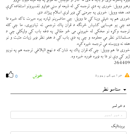
ډيره پاملرنه لری او بايد د دی دا كار او كوښښ ته مونږ په ښه مينه قبول كړوو
رهبر وويل: خوری په دې ترجمه كې له شيعه او سنې دواړو تفسيرونو استفاده كړې
ده، هغه وويل: خوری په جرمنی كې ډير لوې اسلام پيژاند دی
خوری هم په خپلې وينا كې دا وويل: چې حاضرينو لپاره يوه حيرت ناكه خبره دا
ده چې يو عيسايی كشيش څرنګه د قران پاك ترجمې ته تياریږی، ما چې كله
ترجمه وكړه نو مخكې له خپرونې می څو مقالې په دغه باب كې وليكلې چې د
مسلمانانو نظر مې معلومه و چې په دې باب كې د هغو نظر ډير زيات مثبت و نو
هغه نه وروسته مې ترجمه خپره كړه.
خوری دا هم وويل: چې كه قران پاك په شان كه د نهج البلاغې ترجمه هم په نورو
ژبو كې وې نو دا به ډيره غوره خبره وه.
364409
خوښ
خرابی کی رپورٹ
0
ستاسو نظر
د خبر لمبر
بريښناليک