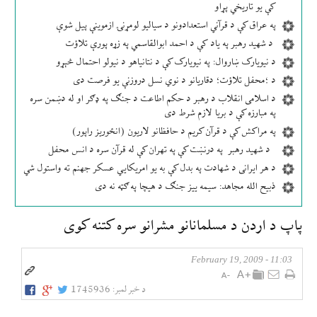
کې یو تاریخي پړاو
په عراق کې د قرآني استعدادونو د سیالیو لومړنۍ ازموینې پیل شوې
د شهید رهبر په یاد کې د احمد ابوالقاسمي په زړه پورې تلاؤت
د نیویارک ښاروال: په نیویارک کې د نتانیاهو د نیولو احتمال څېړو
د ؛محفل تلاؤت؛ دقاریانو د نوي نسل دروزنې یو فرصت دی
د اسلامی انقلاب د رهبر د حکم اطاعت د جنګ په ډګر او له دښمن سره
په مبارزه کې د بریا لازم شرط دی
په مراکش کې د قرآن کریم د حافظانو لاریون (انځوریز راپور)
د شهید رهبر په درنښت کې په تهران کې له قرآن سره د انس محفل
د هر ایرانی د شهادت په بدل کې به یو امریکایي عسکر جهنم ته واستول شي
ذبیح الله مجاهد: سیمه ییز جنګ د هیچا په ګټه نه دی
پاپ د اردن د مسلمانانو مشرانو سره كتنه كوی
11:03 - February 19, 2009
د خبر لمبر:
1745936