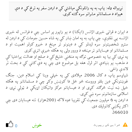
نړيواله ډله: پاپ به په راتلونكې مياشتې كې د اردن سفر په ترڅ كې د دې
هيواد د مسلمانانو مشرانو سره كتنه كوی.
د ايران د قرانی خبری اژانس (ايكنا) د يو راپور پر اساس چې د فرانس له خبری
اژانسه یې نقلوې، چې پاپ به په امان ښار كې په شاه حسين جومات كې د اردن له
سترو شخصيتونو سره ليدلو كې د دينونو تر مينځ د خبرو كولو اهميت او د
مسلمانانو او عيسايانو تر مينځه د ورور ولۍ په هكله خبرې اترې كوی
په نړۍ كې بيا په خصوصی توګه په منځنې ختیځ كې د صلح او عدالت پراختيا كې
د مذهب يو بنيادې اثر لرل هغه بل موضوع دی چې په دې كتنې كې د بحث تر
لاندې راځی.
شپاړسم پاپ د كال 2006 ميلادی كې په خپلې وينا كې اسلام دين، جنګ
غوښتونكې دين بللو وروسته څو ځل دا كوښښ وكړ چې د مسلمانانو په هكله
خپل ښه نيت څرګند كړی او د عيسايانو مركز واتيكان اړيكې د ټولې نړۍ د
اسلامی سازمانونو سره ښې كړی.
د اردن په 6 ميليون جمعيت كې تقريبا دوه لاكه (200هزار) تنه عيسايان دی چې
اكثر پكښې كاتوليك دی.
366010
خوښ
خرابی کی رپورٹ
0