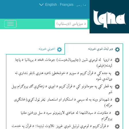
.
.
فارسی
Français
English
د مېزپاسى (ډیسټاپ)
باز
و
بسته
کردن
منو
ډير لیدل شوي خبرونه
اخیرني خبرونه
د اروپا له لومړي شین (چاپېریال‌دوست) جومات څخه د بریتانیا د پاچا
لیدنه(فیلم)
په جده کې د قرآن کریم د سورو د خوشخطئ نادره هنري تابلو نندارې ته
وړاندې شوه
په قطر کې په جوماتونو کې د قرآن کریم د اوړي د زده‌کړې ګډ پروګرام پیل
شو
د شهیدانو وینه به له سیمې د استکبار او استعمار ټغر ټول کړي(ځانګړی
مرکه)
د مقاومت د سیدالشهدا له عبادي لارښوونو سره د سل ورځنئ ملتیا
پروګرام
د قرآن کریم د لومړي ترتیل شوي غږیز تلاوت ثبتیدا؛ د قرآن په خدمت