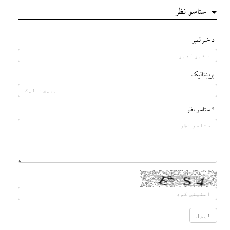
ستاسو نظر
د خبر لمبر
بريښناليک
* ستاسو نظر