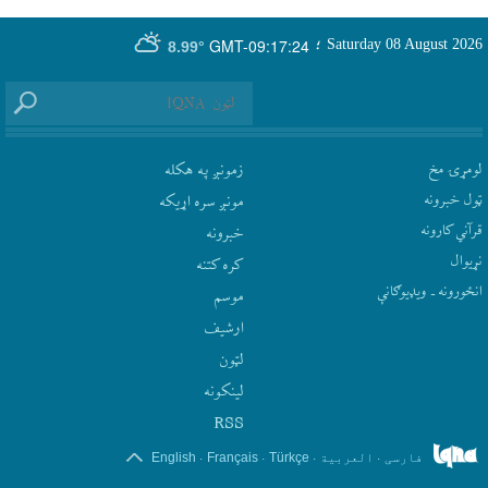
GMT-09:17:24
Saturday 08 August 2026
؛
8.99°
لومړۍ مخ
زمونږ په هکله
ټول خبرونه
مونږ سره اړيکه
قرآني کارونه
‫خبرونه
نړيوال
کره کتنه
انځورونه ـ ویډیوګانې
موسم
ارشيف
لټون
لينکونه
RSS
.
.
.
.
فارسی
العربیة
Türkçe
Français
English