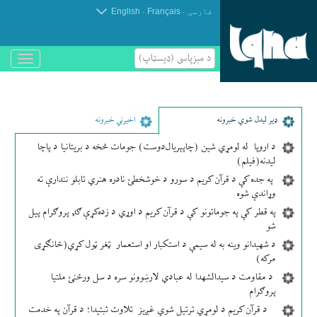
.
.
فارسی
Français
English
د مېزپاسى (ډیسټاپ)
باز
و
بسته
کردن
منو
ډير لیدل شوي خبرونه
اخیرني خبرونه
د اروپا له لومړي شین (چاپېریال‌دوست) جومات څخه د بریتانیا د پاچا
لیدنه(فیلم)
په جده کې د قرآن کریم د سورو د خوشخطئ نادره هنري تابلو نندارې ته
وړاندې شوه
په قطر کې په جوماتونو کې د قرآن کریم د اوړي د زده‌کړې ګډ پروګرام پیل
شو
د شهیدانو وینه به له سیمې د استکبار او استعمار ټغر ټول کړي(ځانګړی
مرکه)
د مقاومت د سیدالشهدا له عبادي لارښوونو سره د سل ورځنئ ملتیا
پروګرام
د قرآن کریم د لومړي ترتیل شوي غږیز تلاوت ثبتیدا؛ د قرآن په خدمت