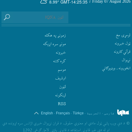
GMT-14:25:35
Friday 07 August 2026
؛
8.99°
لومړۍ مخ
زمونږ په هکله
ټول خبرونه
مونږ سره اړيکه
قرآني کارونه
‫خبرونه
نړيوال
کره کتنه
انځورونه ـ ویډیوګانې
موسم
ارشيف
لټون
لينکونه
RSS
.
.
.
.
فارسی
العربیة
Türkçe
Français
English
©
د دې ويب پاڼې ټول مادي او معنوي حقوق، د قران نړيوال خبري اژانس سره اړونده دي
او له دې غير قانوني استفاده د قانوني پلټني لامل ګرځي 1392