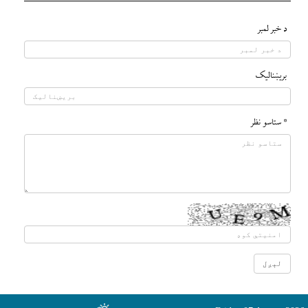
د خبر لمبر
بريښناليک
* ستاسو نظر