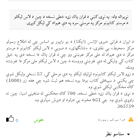
نړيواله ډله: په نړۍ كښې د قران پاك زړه خطی نسخه د چين د لاس ليكلو
د مرستو كتابونو مركز په مرستې سره په دې هيواد كې ليكل كیږی.
د ايران د قرانی خبری اژانس (ايكنا) د يو راپور پر اساس چې له اطلاع رسولو
مركز «محيط» یې نقلوی، د «شانگهای» د صوبې د لاس ليكلو كتابونو د مرستو
مركز د دې هيواد له ملی مركز عوښتی وو چې د قران پاك دا نسخه دې په خپل
كتاب كې وليكی له دې غوښتې وروسته د چين د لاس ليكلو ملی مركز دا غوښتنه
ومنله.
د زړو لاس ليكلو كتابونود لړليك ليكلو په دې مرحلې كې، 87 نسخې وليكل شوې
چې پكښې د سپیڅلی كتاب بودا يوه نسخه هم ثبت شوه چې هغه زر (1000)
كاله مخكښې ليكلې شوې وه.
د نړۍ د قران پاك زړه خطی نسخه، 700 كاله مخكښې له منځينی اسيا، چين ته
راوړې شوې وه. چې 681 مخونه یې درلود او ديرش سپارې وه.
365759
خوښ
خرابی کی رپورٹ
0
ستاسو نظر