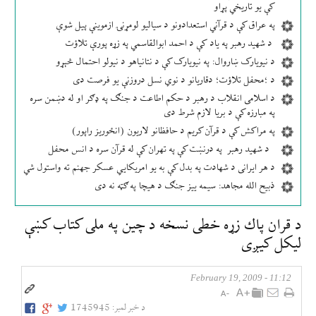
کې یو تاریخي پړاو
په عراق کې د قرآني استعدادونو د سیالیو لومړنۍ ازموینې پیل شوې
د شهید رهبر په یاد کې د احمد ابوالقاسمي په زړه پورې تلاؤت
د نیویارک ښاروال: په نیویارک کې د نتانیاهو د نیولو احتمال څېړو
د ؛محفل تلاؤت؛ دقاریانو د نوي نسل دروزنې یو فرصت دی
د اسلامی انقلاب د رهبر د حکم اطاعت د جنګ په ډګر او له دښمن سره
په مبارزه کې د بریا لازم شرط دی
په مراکش کې د قرآن کریم د حافظانو لاریون (انځوریز راپور)
د شهید رهبر په درنښت کې په تهران کې له قرآن سره د انس محفل
د هر ایرانی د شهادت په بدل کې به یو امریکایي عسکر جهنم ته واستول شي
ذبیح الله مجاهد: سیمه ییز جنګ د هیچا په ګټه نه دی
د قران پاك زړه خطی نسخه د چين په ملی كتاب كښې
ليكل كیږی
11:12 - February 19, 2009
د خبر لمبر:
1745945