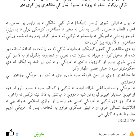
تركې زرګونو خلقو له پرونه د اسنبول ښار كې مظاهرې پيل كړی دی.
د ايران د قرانی خبری اژانس (ايكنا) د تر كېې څانګې د يو راپور پر اساس، د
اخبار العالم د خبری اژانس په نقل له مخې دا مظاهرې كوونكی ټولې د ښاريزې
غونډو په بلنې د امريكې د ولسمشر د تركېې ته د سفر كولو په وجه له شنبه ورځې
مظاهرې او لاريونه پيل كړی دی
په دې مظاهرو كې ګډون كوونكيو د «اوباما تركې ته مه راځه»،« له افغانستانه بهر
شه» او «خپل كور او هيواد ته ستون شه» نعرې او شعارونه ولګول او په لاسو كې
نيولې شوې بينرو او كارډونو باندې د امريكې او د نیټو پر ضد په ليكلو له دې
حكومتونو سره د خپلې غصې اظهار وكړ
دا مظاهرې ډيرې پر امن طريقه سره شورو وې د نیټو او امريكې جهنډې یې
وسوزولې.
د امريكې ولسمشرښاغلی باراك اوباما د تركېې واكمنانو سره د خبرو اترو او دوه
اړخيزې مسايلو څیړلو لپاره نن شپه د دورې د مياشتې په 16 نیټه تركېې ته راځې،
د ذكر وړ دی تركېې د امريكې اصلی هم پيمان او يوازې اسلامی هيواد چې د
اتلانتيك شمالی غړې او د نیټو عسكری قواوو په لحاظه، پس له امريكې دويم
مضبوط هيواد ګڼلې شی.
383149
خوښ
خرابی کی رپورٹ
0