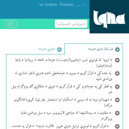
.
.
فارسی
Français
English
د مېزپاسى (ډیسټاپ)
باز
و
بسته
کردن
منو
ډير لیدل شوي خبرونه
اخیرني خبرونه
د اروپا له لومړي شین (چاپېریال‌دوست) جومات څخه د بریتانیا د پاچا
لیدنه(فیلم)
په جده کې د قرآن کریم د سورو د خوشخطئ نادره هنري تابلو نندارې ته
وړاندې شوه
په قطر کې په جوماتونو کې د قرآن کریم د اوړي د زده‌کړې ګډ پروګرام پیل
شو
د شهیدانو وینه به له سیمې د استکبار او استعمار ټغر ټول کړي(ځانګړی
مرکه)
د مقاومت د سیدالشهدا له عبادي لارښوونو سره د سل ورځنئ ملتیا
پروګرام
د قرآن کریم د لومړي ترتیل شوي غږیز تلاوت ثبتیدا؛ د قرآن په خدمت