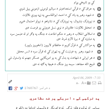
کې یو تاریخي پړاو
په عراق کې د قرآني استعدادونو د سیالیو لومړنۍ ازموینې پیل شوې
د شهید رهبر په یاد کې د احمد ابوالقاسمي په زړه پورې تلاؤت
د نیویارک ښاروال: په نیویارک کې د نتانیاهو د نیولو احتمال څېړو
د ؛محفل تلاؤت؛ دقاریانو د نوي نسل دروزنې یو فرصت دی
د اسلامی انقلاب د رهبر د حکم اطاعت د جنګ په ډګر او له دښمن سره
په مبارزه کې د بریا لازم شرط دی
په مراکش کې د قرآن کریم د حافظانو لاریون (انځوریز راپور)
د شهید رهبر په درنښت کې په تهران کې له قرآن سره د انس محفل
د هر ایرانی د شهادت په بدل کې به یو امریکایي عسکر جهنم ته واستول شي
ذبیح الله مجاهد: سیمه ییز جنګ د هیچا په ګټه نه دی
7:33 - April 06, 2009
د خبر لمبر:
1760767
په تركيی كې د امريكې پر ضد مظاهرې
سياسی او ټولنيزه ډله: تركيی ته د امريكې د ولسمشر اوباما په راتلو د