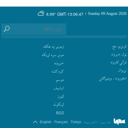
GMT-13:06:47
Sunday 09 August 2026
؛
8.99°
لومړۍ مخ
زمونږ په هکله
ټول خبرونه
مونږ سره اړيکه
قرآني کارونه
‫خبرونه
نړيوال
کره کتنه
انځورونه ـ ویډیوګانې
موسم
ارشيف
لټون
لينکونه
RSS
.
.
.
.
فارسی
العربیة
Türkçe
Français
English