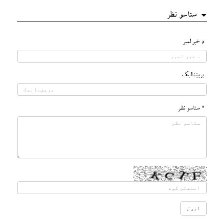
ستاسو نظر
د خبر لمبر
بريښناليک
* ستاسو نظر