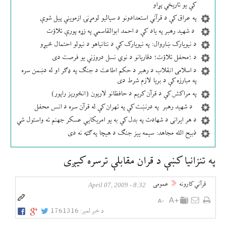
کې یو تاریخي پړاو
په عراق کې د قرآني استعدادونو د سیالیو لومړنۍ ازموینې پیل شوې
د شهید رهبر په یاد کې د احمد ابوالقاسمي په زړه پورې تلاؤت
د نیویارک ښاروال: په نیویارک کې د نتانیاهو د نیولو احتمال څېړو
د ؛محفل تلاؤت؛ دقاریانو د نوي نسل دروزنې یو فرصت دی
د اسلامی انقلاب د رهبر د حکم اطاعت د جنګ په ډګر او له دښمن سره
په مبارزه کې د بریا لازم شرط دی
په مراکش کې د قرآن کریم د حافظانو لاریون (انځوریز راپور)
د شهید رهبر په درنښت کې په تهران کې له قرآن سره د انس محفل
د هر ایرانی د شهادت په بدل کې به یو امریکایي عسکر جهنم ته واستول شي
ذبیح الله مجاهد: سیمه ییز جنګ د هیچا په ګټه نه دی
په تنزانيا كښې د قران مقابلې ترسره كیږی
قرآني کارونه
عمومی
8:32 - April 07, 2009
د خبر لمبر:
1761316