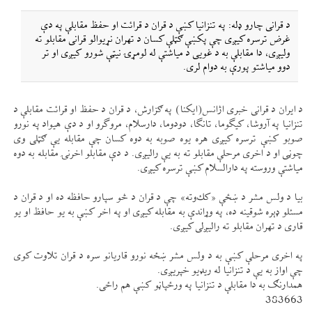
د قرانی چارو ډله: په تنزانيا كښې د قران د قرائت او حفظ مقابلې په دې
غرض ترسره كیږی چې پكښې ګټلې كسان د تهران نړيوالو قرانی مقابلو ته
ولیږی، دا مقابلې به د غويی د مياشتې له لومړۍ نیټې شورو كیږی او تر
دوو مياشتو پورې به دوام لری.
د ايران د قرانی خبری اژانس(ايكنا) په ګزارش، د قران د حفظ او قرائت مقابلې د
تنزانيا په آروشا، كيگوما، تانگا، دودوما، دارسلام، مروگرو او د دې هيواد په نورو
صوبو كښې ترسره كیږی هره يوه صوبه به دوه كسان چې مقابله یې ګټلی وی
چوڼی او د اخری مرحلې مقابلو ته به یې رالیږی. د دې مقابلو اخرنۍ مقابله به دوه
مياشتې وروسته په دارالسلام كښې ترسره كیږی.
بيا د ولس مشر د ښځې «كك‌وته» چې د قران د څو سپارو حافظه ده او د قران د
مسئلو ډېره شوقينه ده، په وړاندې به مقابله كیږی او په اخر كښې به يو حافظ او يو
قاری د تهران مقابلو ته رالیږلی كیږی.
په اخری مرحلې كښې به د ولس مشر ښځه نورو قاريانو سره د قران تلاوت كوی
چې اواز به یې د تنزانيا له ریډيو خپریږی.
همدارنګ به دا مقابلې د تنزانيا په ورځپاڼو كښې هم راځی.
383663