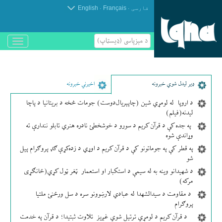
.
.
فارسی
Français
English
د مېزپاسى (ډیسټاپ)
باز
و
بسته
کردن
منو
ډير لیدل شوي خبرونه
اخیرني خبرونه
د اروپا له لومړي شین (چاپېریال‌دوست) جومات څخه د بریتانیا د پاچا
لیدنه(فیلم)
په جده کې د قرآن کریم د سورو د خوشخطئ نادره هنري تابلو نندارې ته
وړاندې شوه
په قطر کې په جوماتونو کې د قرآن کریم د اوړي د زده‌کړې ګډ پروګرام پیل
شو
د شهیدانو وینه به له سیمې د استکبار او استعمار ټغر ټول کړي(ځانګړی
مرکه)
د مقاومت د سیدالشهدا له عبادي لارښوونو سره د سل ورځنئ ملتیا
پروګرام
د قرآن کریم د لومړي ترتیل شوي غږیز تلاوت ثبتیدا؛ د قرآن په خدمت