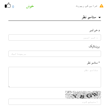
خوښ
خرابی کی رپورٹ
0
ستاسو نظر
د خبر لمبر
بريښناليک
* ستاسو نظر