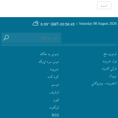
GMT-00:56:45
Saturday 08 August 2026
؛
8.99°
لومړۍ مخ
زمونږ په هکله
ټول خبرونه
مونږ سره اړيکه
قرآني کارونه
‫خبرونه
نړيوال
کره کتنه
انځورونه ـ ویډیوګانې
موسم
ارشيف
لټون
لينکونه
RSS