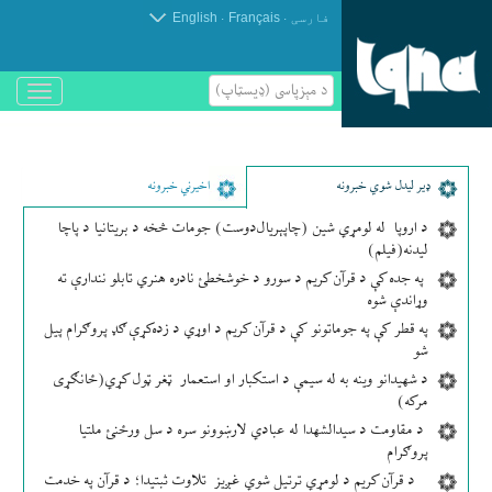
.
.
فارسی
Français
English
د مېزپاسى (ډیسټاپ)
باز
و
بسته
کردن
منو
ډير لیدل شوي خبرونه
اخیرني خبرونه
د اروپا له لومړي شین (چاپېریال‌دوست) جومات څخه د بریتانیا د پاچا
لیدنه(فیلم)
په جده کې د قرآن کریم د سورو د خوشخطئ نادره هنري تابلو نندارې ته
وړاندې شوه
په قطر کې په جوماتونو کې د قرآن کریم د اوړي د زده‌کړې ګډ پروګرام پیل
شو
د شهیدانو وینه به له سیمې د استکبار او استعمار ټغر ټول کړي(ځانګړی
مرکه)
د مقاومت د سیدالشهدا له عبادي لارښوونو سره د سل ورځنئ ملتیا
پروګرام
د قرآن کریم د لومړي ترتیل شوي غږیز تلاوت ثبتیدا؛ د قرآن په خدمت