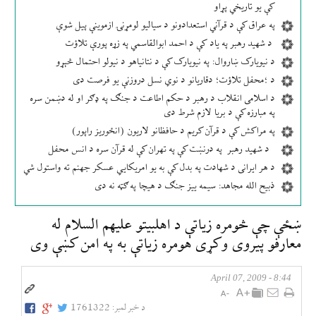
کې یو تاریخي پړاو
په عراق کې د قرآني استعدادونو د سیالیو لومړنۍ ازموینې پیل شوې
د شهید رهبر په یاد کې د احمد ابوالقاسمي په زړه پورې تلاؤت
د نیویارک ښاروال: په نیویارک کې د نتانیاهو د نیولو احتمال څېړو
د ؛محفل تلاؤت؛ دقاریانو د نوي نسل دروزنې یو فرصت دی
د اسلامی انقلاب د رهبر د حکم اطاعت د جنګ په ډګر او له دښمن سره
په مبارزه کې د بریا لازم شرط دی
په مراکش کې د قرآن کریم د حافظانو لاریون (انځوریز راپور)
د شهید رهبر په درنښت کې په تهران کې له قرآن سره د انس محفل
د هر ایرانی د شهادت په بدل کې به یو امریکایي عسکر جهنم ته واستول شي
ذبیح الله مجاهد: سیمه ییز جنګ د هیچا په ګټه نه دی
ښځې چې څومره زياتې د اهلبيتو عليهم السلام له
معارفو پيروی وكړی هومره زياتې به په امن كښې وی
8:44 - April 07, 2009
د خبر لمبر:
1761322