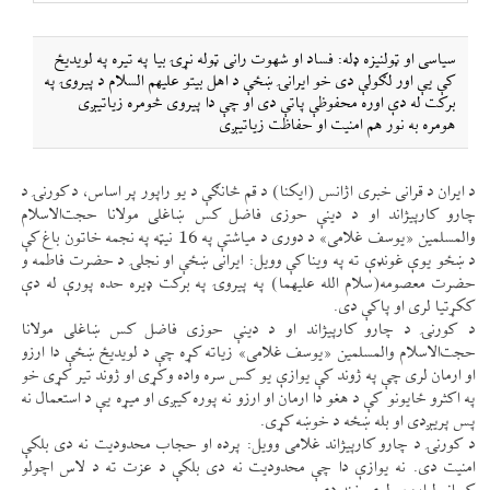
سياسی او ټولنيزه ډله: فساد او شهوت رانی ټوله نړۍ بيا په تيره په لويدیځ
كې یې اور لګولې دی خو ايرانۍ ښځې د اهل بيتو عليهم السلام د پيروۍ په
بركت له دې اوره محفوظې پاتې دی او چې دا پيروی څومره زياتیږی
هومره به نور هم امنيت او حفاظت زياتیږی
د ايران د قرانی خبری اژانس (ايكنا) د قم څانګې د يو راپور پر اساس، د كورنۍ د
چارو كارپيژاند او د دينې حوزی فاضل كس ښاغلی مولانا حجت‌الاسلام
والمسلمين «يوسف غلامی» د دوری د مياشتې په 16 نیټه په نجمه خاتون باغ كې
د ښځو يوې غونډې ته په وينا كې وويل: ايرانی ښځې او نجلۍ د حضرت فاطمه و
حضرت معصومه(سلام الله عليهما) په پيروۍ په بركت ډيره حده پورې له دې
ككړتيا لری او پاكې دی.
د كورنۍ د چارو كارپيژاند او د دينې حوزی فاضل كس ښاغلی مولانا
حجت‌الاسلام والمسلمين «يوسف غلامی» زياته كړه چې د لويدیځ ښځې دا ارزو
او ارمان لری چې په ژوند كې يوازې يو كس سره واده وكړی او ژوند تير كړی خو
په اكثرو ځايونو كې د هغو دا ارمان او ارزو نه پوره كیږی او میړه یې د استعمال نه
پس پریږدی او بله ښځه د خوښه كړی.
د كورنۍ د چارو كارپيژاند غلامی وويل: پرده او حجاب محدوديت نه دی بلكې
امنيت دی. نه يوازې دا چې محدوديت نه دی بلكې د عزت ته د لاس اچولو