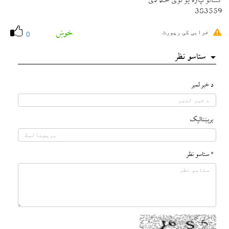
كسانو لپاره يو لوی خنډ دی
383559
خوښ
خرابی کی رپورٹ
0
ستاسو نظر
د خبر لمبر
بريښناليک
* ستاسو نظر