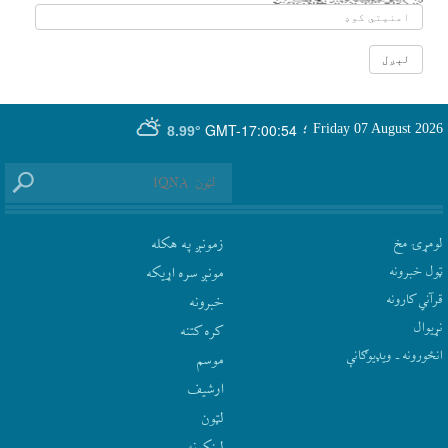
GMT-17:00:54
Friday 07 August 2026
؛
8.99°
لومړۍ مخ
زمونږ په هکله
ټول خبرونه
مونږ سره اړيکه
قرآني کارونه
‫خبرونه
نړيوال
کره کتنه
انځورونه ـ ویډیوګانې
موسم
ارشيف
لټون