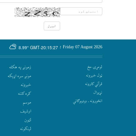
GMT-20:15:27
Friday 07 August 2026
؛
8.99°
لومړۍ مخ
زمونږ په هکله
ټول خبرونه
مونږ سره اړيکه
قرآني کارونه
‫خبرونه
نړيوال
کره کتنه
انځورونه ـ ویډیوګانې
موسم
ارشيف
لټون
لينکونه