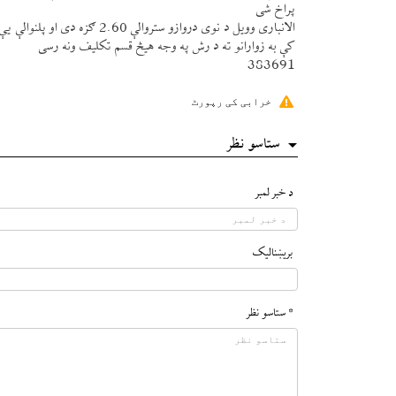
پراخ شی
كې به زوارانو ته د رش په وجه هیڅ قسم تكليف ونه رسی
383691
خرابی کی رپورٹ
ستاسو نظر
د خبر لمبر
بريښناليک
* ستاسو نظر