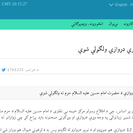
 August 2026
GMT-20:15:27
.
English
F
کارونه
نړيوال
انځورونه ـ ویډیوګانې
نوې دروازې ولګولې شوې
د خبر لمبر:
1761325
 دروازې د حضرت امام حسين عليه السلام حرم ته ولګولې شوې
ور پر اساس، چې د اطلاع رسولو مركز خيمه یې نقلوی د امام حسين عليه السلام د حرم م
 شمير زياتوالی په وجه وړې دروازې او وړكوتی صحنونه بايد پراخ كړ چې زوارانو ته 
د حرم په ځينو صحنونو پراختيا لره يو ديوار جوړ شوې دی او نور 12 دروازې هم جوړوو او د نويو دروازو له لګيدو پس به د لرغونی ديوال هم ورا