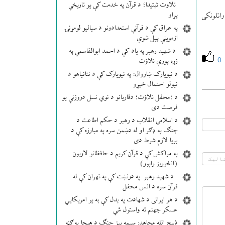
تلاوت ثبتیدا؛ د قرآن په خدمت کې یو تاریخي
پړاو
 چې په راتلونكی
په عراق کې د قرآني استعدادونو د سیالیو لومړنۍ
ازموینې پیل شوې
د شهید رهبر په یاد کې د احمد ابوالقاسمي په
0
زړه پورې تلاؤت
د نیویارک ښاروال: په نیویارک کې د نتانیاهو د
نیولو احتمال څېړو
د ؛محفل تلاؤت؛ دقاریانو د نوي نسل دروزنې یو
فرصت دی
د اسلامی انقلاب د رهبر د حکم اطاعت د
جنګ په ډګر او له دښمن سره په مبارزه کې د
بریا لازم شرط دی
په مراکش کې د قرآن کریم د حافظانو لاریون
(انځوریز راپور)
د شهید رهبر په درنښت کې په تهران کې له
قرآن سره د انس محفل
د هر ایرانی د شهادت په بدل کې به یو امریکایي
عسکر جهنم ته واستول شي
ذبیح الله مجاهد: سیمه ییز جنګ د هیچا په ګټه