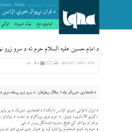
.
.
.
فارسی
العربیة
Türkçe
rançais
د قران نړيوال خبري اژانس
لومړۍ مخ
ټول خبرونه
قرآني 
د امام حسين عليه السلام حرم ته د سرو زرو 
8:41 - April 07, 2009
د افتخاری خبريالو ډله / جلال بيطرفان: د سرو زرو پينځه نوی
د ايران د قرانی خبری اژانس (ايكنا) د افتخاری خبريال د يو راپ
«كريم الانباری» وويل: د حرم نوی پروګرام په تحت د زوارانو د
نوتلو او رواتلو كې هیڅ ستونزه اومشكل پیښ نه شی