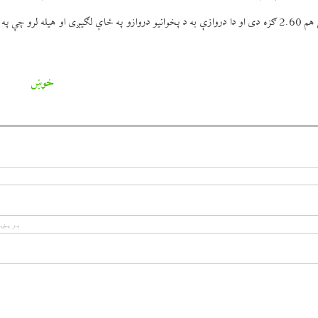
الانباری وويل د نوی دروازو ستروالې 2.60 ګزه دی او پلنوالې یې هم 2.60 ګزه دی او دا دروازې به د پخوانيو دروازو په ځاې لګیږی او هيله لرو
خوښ