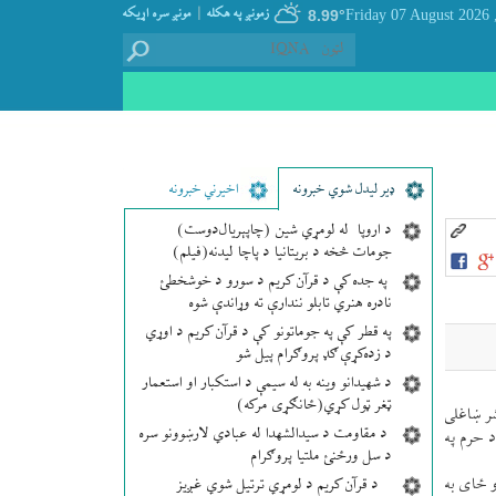
|
زمونږ په هکله
مونږ سره اړيکه
8.99°
, Friday 07
ډير لیدل شوي خبرونه
اخیرني خبرونه
د اروپا له لومړي شین (چاپېریال‌دوست)
جومات څخه د بریتانیا د پاچا لیدنه(فیلم)
په جده کې د قرآن کریم د سورو د خوشخطئ
نادره هنري تابلو نندارې ته وړاندې شوه
په قطر کې په جوماتونو کې د قرآن کریم د اوړي
د زده‌کړې ګډ پروګرام پیل شو
د شهیدانو وینه به له سیمې د استکبار او استعمار
ټغر ټول کړي(ځانګړی مرکه)
شر ښاغلی
د مقاومت د سیدالشهدا له عبادي لارښوونو سره
د حرم په
د سل ورځنئ ملتیا پروګرام
ن شی او ځای به
د قرآن کریم د لومړي ترتیل شوي غږیز