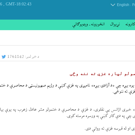
, Saturday 08 August 2026
GMT-18:02:43
.
English
F
کارونه
نړيوال
انځورونه ـ ویډیوګانې
د خبر لمبر:
1761842
مولو لپاره غزې ته ننه وځی
يوه بیړه چې «د آزادۍ بیړه» نامیږی په غزې كښې د رژيم صهيونيسټی د محاصرې د ختم
غزې ته ننوځی.
 ايران د قرانی خبری اژانس(ايكنا) په ګزارش چې له «Ma’an» خبری اژانس یې نقلوی، د غزې د محاصرې د ختمولو مشر عادل زعرب په يو
 او له قبرسه غزې ته روانې دی.