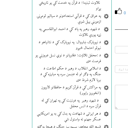
تلاوت ثبتیدا؛ د قرآن په خدمت کې یو تاریخي
پړاو
0
په عراق کې د قرآني استعدادونو د سیالیو لومړنۍ
ازموینې پیل شوې
د شهید رهبر په یاد کې د احمد ابوالقاسمي په
زړه پورې تلاؤت
د نیویارک ښاروال: په نیویارک کې د نتانیاهو د
نیولو احتمال څېړو
د ؛محفل تلاؤت؛ دقاریانو د نوي نسل دروزنې یو
فرصت دی
د اسلامی انقلاب د رهبر د حکم اطاعت د
جنګ په ډګر او له دښمن سره په مبارزه کې د
بریا لازم شرط دی
په مراکش کې د قرآن کریم د حافظانو لاریون
(انځوریز راپور)
د شهید رهبر په درنښت کې په تهران کې له
قرآن سره د انس محفل
د هر ایرانی د شهادت په بدل کې به یو امریکایي
عسکر جهنم ته واستول شي
ذبیح الله مجاهد: سیمه ییز جنګ د هیچا په ګټه