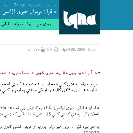
.
.
.
فارسی
العربیة
Türkçe
rançais
د قران نړيوال خبري اژانس
لومړۍ مخ
ټول خبرونه
قرآني 
9:09 - April 08, 2009
«د آزادۍ بیړه» په غزې كښې د محاصرې د خت
نړيواله ډله: په غزې كښې د محاصرې د ختمولو د كمیټۍ له خوا 
لپاره د عيسوی ميلادی كال د راتلونكی مياشتې په لومړيو كښې 
د
اعلان وكړ: په دې كمیټۍ كښې 35 لبنانۍ او فلسطينۍ كمیټيانې دی چې په دې كار كښې به ورسره مرسته كوی.
په دې بیړه كښې د عربی هيوادونو، يورپ او افريقې كشتۍ ګډون لری