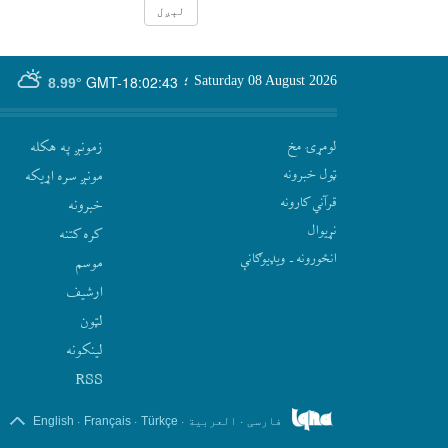
GMT-18:02:43
Saturday 08 August 2026
؛
8.99°
لومړۍ مخ
زمونږ په هکله
ټول خبرونه
مونږ سره اړيکه
قرآني کارونه
‫خبرونه
نړيوال
کره کتنه
انځورونه ـ ویډیوګانې
موسم
ارشيف
لټون
لينکونه
RSS
.
.
.
.
فارسی
العربیة
Türkçe
Français
English