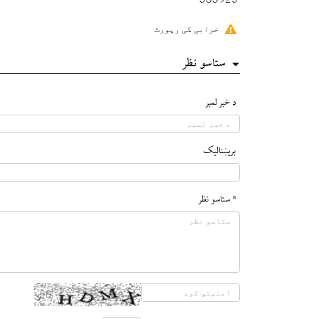
383925
خرابی کی رپورٹ
ستاسو نظر
د خبر لمبر
بريښناليک
* ستاسو نظر