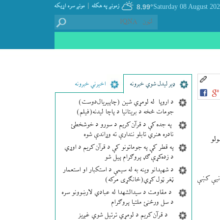
|
زمونږ په هکله
مونږ سره اړيکه
8.99°
ډير لیدل شوي خبرونه
اخیرني خبرونه
د اروپا له لومړي شین (چاپېریال‌دوست)
جومات څخه د بریتانیا د پاچا لیدنه(فیلم)
په جده کې د قرآن کریم د سورو د خوشخطئ
نادره هنري تابلو نندارې ته وړاندې شوه
ولو
په قطر کې په جوماتونو کې د قرآن کریم د اوړي
د زده‌کړې ګډ پروګرام پیل شو
د شهیدانو وینه به له سیمې د استکبار او استعمار
ې بيانیې كښې
ټغر ټول کړي(ځانګړی مرکه)
د مقاومت د سیدالشهدا له عبادي لارښوونو سره
د سل ورځنئ ملتیا پروګرام
د قرآن کریم د لومړي ترتیل شوي غږیز