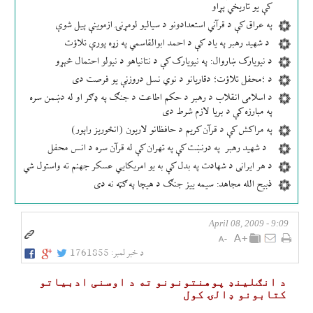
کې یو تاریخي پړاو
په عراق کې د قرآني استعدادونو د سیالیو لومړنۍ ازموینې پیل شوې
د شهید رهبر په یاد کې د احمد ابوالقاسمي په زړه پورې تلاؤت
د نیویارک ښاروال: په نیویارک کې د نتانیاهو د نیولو احتمال څېړو
د ؛محفل تلاؤت؛ دقاریانو د نوي نسل دروزنې یو فرصت دی
د اسلامی انقلاب د رهبر د حکم اطاعت د جنګ په ډګر او له دښمن سره
په مبارزه کې د بریا لازم شرط دی
په مراکش کې د قرآن کریم د حافظانو لاریون (انځوریز راپور)
د شهید رهبر په درنښت کې په تهران کې له قرآن سره د انس محفل
د هر ایرانی د شهادت په بدل کې به یو امریکایي عسکر جهنم ته واستول شي
ذبیح الله مجاهد: سیمه ییز جنګ د هیچا په ګټه نه دی
9:09 - April 08, 2009
د خبر لمبر:
1761855
د انګلينډ پوهنتونونو ته د اوسنی ادبياتو
كتابونو ډالۍ كول