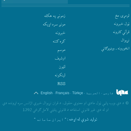
لومړۍ مخ
زمونږ په هکله
ټول خبرونه
مونږ سره اړيکه
قرآني کارونه
‫خبرونه
نړيوال
کره کتنه
انځورونه ـ ویډیوګانې
موسم
ارشيف
لټون
لينکونه
RSS
.
.
.
.
فارسی
العربیة
Türkçe
Français
English
©
د دې ويب پاڼې ټول مادي او معنوي حقوق، د قران نړيوال خبري اژانس سره اړونده دي
او له دې غير قانوني استفاده د قانوني پلټني لامل ګرځي 1392
تولید شوي له اړخه
: " ایران سامانه "