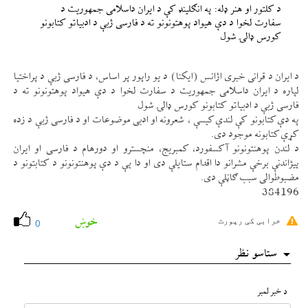
د كلتور او هنر ډله: په انګلينډ كې د ايران داسلامی جمهوريت د
سفارت لخوا د دې هيواد پوهتونونو ته د فارسی ژبې د ادبياتو كتابونو
كورس ډالۍ شول
د ايران د قرانی خبری اژانس (ايكنا) د يو راپور پر اساس، د فارسی ژبې د پراختيا
لپاره د ايران داسلامی جمهوريت د سفارت لخوا د دې هيواد پوهتونونو ته د
فارسی ژبې د ادبياتو كتابونو كورس ډالۍ شول
په دې كتابونو كې لندې كيسې ، شعرونه او ادبی موضوعات او د فارسی ژبې د زده
كړې كتابونه موجود دی.
د لندن پوهنتونونو آكسفورد، كمبريج، منچسترو او دورهام د فارسی او ايران
پيژاندنې برخې مشرانو دا اقدام ستايلې دی او دا ېې د دې پوهنتونونو د كتابتونو د
مضبوطوالی سبب ګاڼلې دی.
384196
خوښ
خرابی کی رپورٹ
0
ستاسو نظر
د خبر لمبر