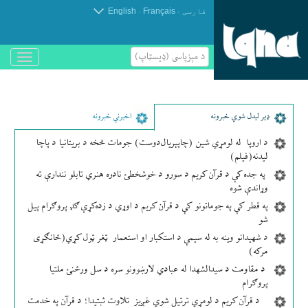
.
.
فارسی
Français
English
د مېزپاسى (ډیسټاپ)
باز
و
بسته
کردن
منو
ډير لیدل شوي خبرونه
اخیرني خبرونه
د اروپا له لومړي شین (چاپېریال‌دوست) جومات څخه د بریتانیا د پاچا
لیدنه(فیلم)
په جده کې د قرآن کریم د سورو د خوشخطئ نادره هنري تابلو نندارې ته
وړاندې شوه
په قطر کې په جوماتونو کې د قرآن کریم د اوړي د زده‌کړې ګډ پروګرام پیل
شو
د شهیدانو وینه به له سیمې د استکبار او استعمار ټغر ټول کړي(ځانګړی
مرکه)
د مقاومت د سیدالشهدا له عبادي لارښوونو سره د سل ورځنئ ملتیا
پروګرام
د قرآن کریم د لومړي ترتیل شوي غږیز تلاوت ثبتیدا؛ د قرآن په خدمت