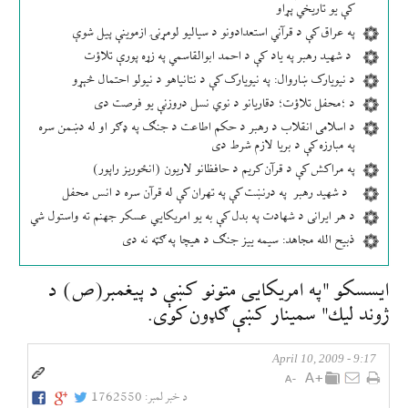
کې یو تاریخي پړاو
په عراق کې د قرآني استعدادونو د سیالیو لومړنۍ ازموینې پیل شوې
د شهید رهبر په یاد کې د احمد ابوالقاسمي په زړه پورې تلاؤت
د نیویارک ښاروال: په نیویارک کې د نتانیاهو د نیولو احتمال څېړو
د ؛محفل تلاؤت؛ دقاریانو د نوي نسل دروزنې یو فرصت دی
د اسلامی انقلاب د رهبر د حکم اطاعت د جنګ په ډګر او له دښمن سره
په مبارزه کې د بریا لازم شرط دی
په مراکش کې د قرآن کریم د حافظانو لاریون (انځوریز راپور)
د شهید رهبر په درنښت کې په تهران کې له قرآن سره د انس محفل
د هر ایرانی د شهادت په بدل کې به یو امریکایي عسکر جهنم ته واستول شي
ذبیح الله مجاهد: سیمه ییز جنګ د هیچا په ګټه نه دی
ايسسكو "په امريكايی متونو كښې د پيغمبر(ص) د
ژوند ليك" سمينار كښې ګډون كوی.
9:17 - April 10, 2009
د خبر لمبر:
1762550