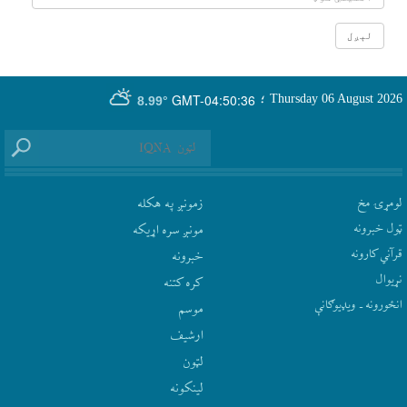
GMT-04:50:36
Thursday 06 August 2026
؛
8.99°
لومړۍ مخ
زمونږ په هکله
ټول خبرونه
مونږ سره اړيکه
قرآني کارونه
‫خبرونه
نړيوال
کره کتنه
انځورونه ـ ویډیوګانې
موسم
ارشيف
لټون
لينکونه