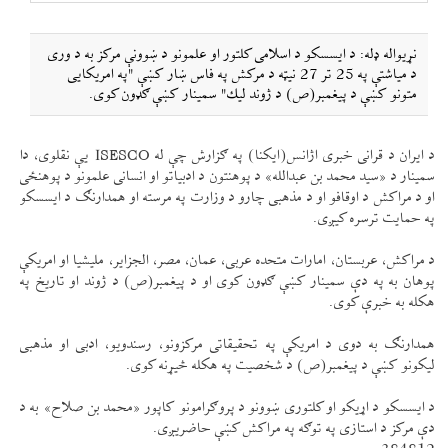
نړيواله ډله: د ايسسكو د اسلامی كلتور او علمونو د ښوونې مركز به د وری
د مياشتې په 25 تر 27 نیټه د مركش په فاس ښار كښې "په امريكايی
متونو كښې د پيغمبر(ص) د ژوند ليك" سمينار كښې ګډون كوی.
د ايران د قرانی خبری اژانس(ايكنا) په ګزارش چې له ISESCO یې نقلوی، دا
سمينار د «سيد محمد بن عبدالله» د پوهنتون د ادبياتو او انسانی علمونو د پوهنځی
او د مراكش د اوقافو او د مذهبی چارو د وزارت په مرسته او همدارنګ د ايسسكو
په حمايت ترسره كیږی.
د مراكش، عربستان، امارات متحده عربی، عمان، مصر، الجزاير، مليشيا او امريكې
پوهان به په دې سمينار كښې ګډون كوی او د پيغمبر(ص) د ژوند او تاريخ په
هكله به خبرې كوی.
همدارنګ به دوی د امريكې په تحقيقاتی مركزونو، رسندويو، ادبی او مذهبی
ليكونو كښې د پيغمبر(ص) د شخصيت په هكله څیړنه كوی.
د ايسسكو د اړيكو او كلتوری ښوونو د پروګرامونو كاپور «محمد بن صلاح» به د
دې مركز د استازی په توګه په مراكش كښې حاضریږی.