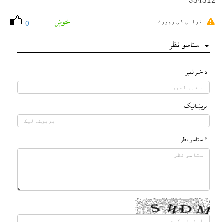
384812
خوښ
خرابی کی رپورٹ
0
ستاسو نظر
د خبر لمبر
بريښناليک
* ستاسو نظر