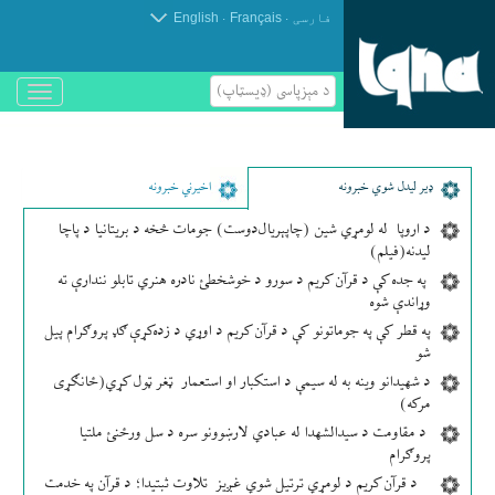
.
.
فارسی
Français
English
د مېزپاسى (ډیسټاپ)
باز
و
بسته
کردن
منو
ډير لیدل شوي خبرونه
اخیرني خبرونه
د اروپا له لومړي شین (چاپېریال‌دوست) جومات څخه د بریتانیا د پاچا
لیدنه(فیلم)
په جده کې د قرآن کریم د سورو د خوشخطئ نادره هنري تابلو نندارې ته
وړاندې شوه
په قطر کې په جوماتونو کې د قرآن کریم د اوړي د زده‌کړې ګډ پروګرام پیل
شو
د شهیدانو وینه به له سیمې د استکبار او استعمار ټغر ټول کړي(ځانګړی
مرکه)
د مقاومت د سیدالشهدا له عبادي لارښوونو سره د سل ورځنئ ملتیا
پروګرام
د قرآن کریم د لومړي ترتیل شوي غږیز تلاوت ثبتیدا؛ د قرآن په خدمت