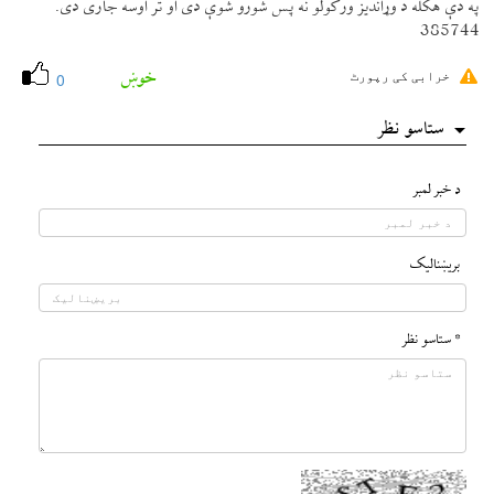
په دې هكله د وړانديز وركولو نه پس شورو شوې دی او تر اوسه جاری دی.
385744
خوښ
خرابی کی رپورٹ
0
ستاسو نظر
د خبر لمبر
بريښناليک
* ستاسو نظر