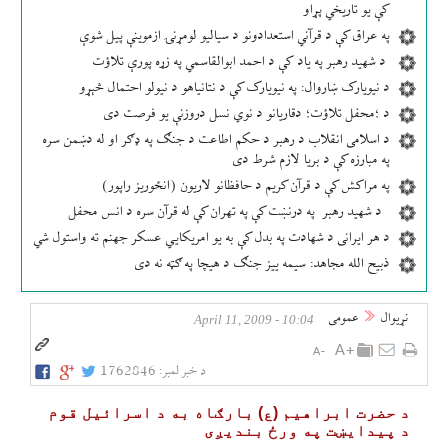
کې یو تاریخي پړاو
په عراق کې د قرآني استعدادونو د سیالیو لومړنۍ ازموینې پیل شوې
د شهید رهبر په یاد کې د احمد ابوالقاسمي په زړه پورې تلاؤت
د نیویارک ښاروال: په نیویارک کې د نتانیاهو د نیولو احتمال څېړو
د ؛محفل تلاؤت؛ دقاریانو د نوي نسل دروزنې یو فرصت دی
د اسلامی انقلاب د رهبر د حکم اطاعت د جنګ په ډګر او له دښمن سره
په مبارزه کې د بریا لازم شرط دی
په مراکش کې د قرآن کریم د حافظانو لاریون (انځوریز راپور)
د شهید رهبر په درنښت کې په تهران کې له قرآن سره د انس محفل
د هر ایرانی د شهادت په بدل کې به یو امریکایي عسکر جهنم ته واستول شي
ذبیح الله مجاهد: سیمه ییز جنګ د هیچا په ګټه نه دی
نړيوال
عمومی
10:04 - April 11, 2009
د خبر لمبر:
1762846
د حضرت ابراهيم (ع) بارګاه به د اسرائيل قوم
د پيدایښت په ورځ بندیږی