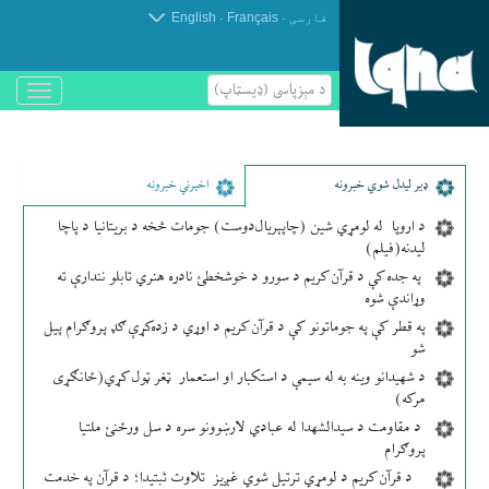
.
.
فارسی
Français
English
د مېزپاسى (ډیسټاپ)
باز
و
بسته
کردن
منو
ډير لیدل شوي خبرونه
اخیرني خبرونه
د اروپا له لومړي شین (چاپېریال‌دوست) جومات څخه د بریتانیا د پاچا
لیدنه(فیلم)
په جده کې د قرآن کریم د سورو د خوشخطئ نادره هنري تابلو نندارې ته
وړاندې شوه
په قطر کې په جوماتونو کې د قرآن کریم د اوړي د زده‌کړې ګډ پروګرام پیل
شو
د شهیدانو وینه به له سیمې د استکبار او استعمار ټغر ټول کړي(ځانګړی
مرکه)
د مقاومت د سیدالشهدا له عبادي لارښوونو سره د سل ورځنئ ملتیا
پروګرام
د قرآن کریم د لومړي ترتیل شوي غږیز تلاوت ثبتیدا؛ د قرآن په خدمت