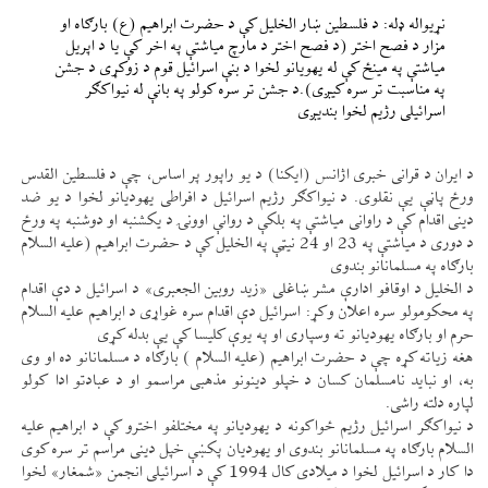
نړيواله ډله: د فلسطين ښار الخليل كې د حضرت ابراهيم (ع) بارګاه او
مزار د فصح اختر (د فصح اختر د مارچ مياشتې په اخر كې يا د اپريل
مياشتې په مينځ كې له يهويانو لخوا د بنې اسرائيل قوم د زوكړی د جشن
په مناسبت تر سره كیږی).د جشن تر سره كولو په بانې له نيواكګر
اسرائيلی رژيم لخوا بندیږی
د ايران د قرانی خبری اژانس (ايكنا) د يو راپور پر اساس، چې د فلسطين القدس
ورځ پاڼې یې نقلوی. د نيواكګر رژيم اسرائيل د افراطی يهوديانو لخوا د يو ضد
دينی اقدام كې د راوانی مياشتې په بلكې د روانې اوونۍ د يكشنبه او دوشنبه په ورځ
د دوری د مياشتې په 23 او 24 نیټې په الخليل كې د حضرت ابراهيم (عليه السلام
بارګاه په مسلمانانو بندوی
د الخليل د اوقافو ادارې مشر ښاغلی «زيد روبين الجعبری» د اسرائيل د دې اقدام
په محكومولو سره اعلان وكړ: اسرائيل دې اقدام سره غواړی د ابراهيم عليه السلام
حرم او بارګاه يهوديانو ته وسپاری او په يوې كليسا كې یې بدله كړی
هغه زياته كړه چې د حضرت ابراهيم (عليه السلام ) بارګاه د مسلمانانو ده او وی
به، او نبايد نامسلمان كسان د خپلو دينونو مذهبی مراسمو او د عبادتو ادا كولو
لپاره دلته راشی.
د نيواكګر اسرائيل رژيم ځواكونه د يهوديانو په مختلفو اخترو كې د ابراهيم عليه
السلام بارګاه په مسلمانانو بندوی او يهوديان پكښې خپل دينی مراسم تر سره كوی
دا كار د اسرائيل لخوا د ميلادی كال 1994 كې د اسرائيلی انجمن «شمغار» لخوا