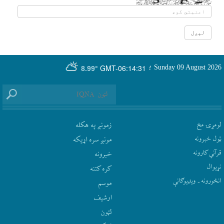
GMT-06:14:31
Sunday 09 August 2026
؛
8.99°
لومړۍ مخ
زمونږ په هکله
ټول خبرونه
مونږ سره اړيکه
قرآني کارونه
‫خبرونه
نړيوال
کره کتنه
انځورونه ـ ویډیوګانې
موسم
ارشيف
لټون