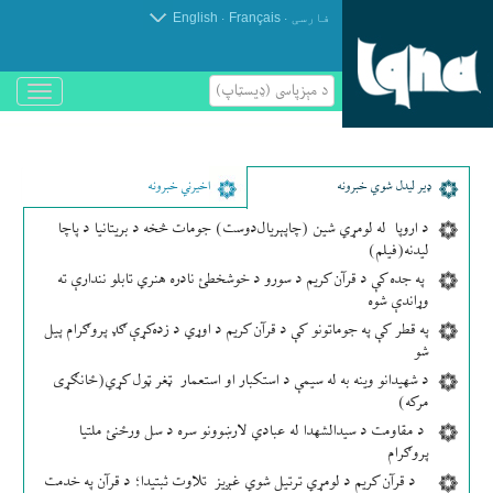
.
.
فارسی
Français
English
د مېزپاسى (ډیسټاپ)
باز
و
بسته
کردن
منو
ډير لیدل شوي خبرونه
اخیرني خبرونه
د اروپا له لومړي شین (چاپېریال‌دوست) جومات څخه د بریتانیا د پاچا
لیدنه(فیلم)
په جده کې د قرآن کریم د سورو د خوشخطئ نادره هنري تابلو نندارې ته
وړاندې شوه
په قطر کې په جوماتونو کې د قرآن کریم د اوړي د زده‌کړې ګډ پروګرام پیل
شو
د شهیدانو وینه به له سیمې د استکبار او استعمار ټغر ټول کړي(ځانګړی
مرکه)
د مقاومت د سیدالشهدا له عبادي لارښوونو سره د سل ورځنئ ملتیا
پروګرام
د قرآن کریم د لومړي ترتیل شوي غږیز تلاوت ثبتیدا؛ د قرآن په خدمت