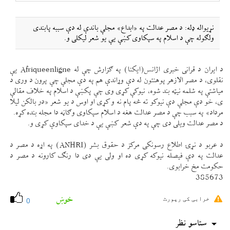
نړيواله ډله: د مصر عدالت په «ابداع» مجلې باندې له دې سببه پابندی
ولګوله چې د اسلام په سپكاوی كښې یې يو شعر ليكلی و.
د ايران د قرانی خبری اژانس(ايكنا) په ګزارش چې له Afriqueenligne یې
نقلوی، د مصر الازهر پوهنتون له دې وړاندې هم په دې مجلې چې پرون د وری د
مياشتې په شلمه نیټه بند شوه، نيوكې كړی وی چې پكښې د اسلام په خلاف مقالې
ی، خو دې مجلې دې نيوكو ته څه پام نه و كړی او اوس د يو شعر «در بالكن ليلا
مرداد» په سبب چې د مصر عدالت هغه د اسلام سپكاوی وګاڼه دا مجله بنده كړه.
د مصر عدالت ويلی دی چې په دې شعر كښې یې د خدای سپكاوې كړی و.
د عربو د نړۍ اطلاع رسونكی مركز د حقوق بشر (ANHRI) په اړه د مصر د
عدالت په دې فيصله نيوكه كړی ده او ولی یې دی دا رنګ كارونه د مصر د
حكومت مخ خرابوی.
385673
خوښ
خرابی کی رپورٹ
0
ستاسو نظر