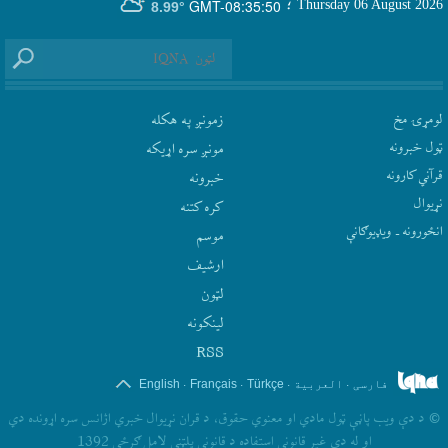
GMT-08:35:50
Thursday 06 August 2026
؛
8.99°
لومړۍ مخ
زمونږ په هکله
ټول خبرونه
مونږ سره اړيکه
قرآني کارونه
‫خبرونه
نړيوال
کره کتنه
انځورونه ـ ویډیوګانې
موسم
ارشيف
لټون
لينکونه
RSS
.
.
.
.
فارسی
العربیة
Türkçe
Français
English
©
د دې ويب پاڼې ټول مادي او معنوي حقوق، د قران نړيوال خبري اژانس سره اړونده دي
او له دې غير قانوني استفاده د قانوني پلټني لامل ګرځي 1392