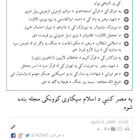
کې یو تاریخي پړاو
په عراق کې د قرآني استعدادونو د سیالیو لومړنۍ ازموینې پیل شوې
د شهید رهبر په یاد کې د احمد ابوالقاسمي په زړه پورې تلاؤت
د نیویارک ښاروال: په نیویارک کې د نتانیاهو د نیولو احتمال څېړو
د ؛محفل تلاؤت؛ دقاریانو د نوي نسل دروزنې یو فرصت دی
د اسلامی انقلاب د رهبر د حکم اطاعت د جنګ په ډګر او له دښمن سره
په مبارزه کې د بریا لازم شرط دی
په مراکش کې د قرآن کریم د حافظانو لاریون (انځوریز راپور)
د شهید رهبر په درنښت کې په تهران کې له قرآن سره د انس محفل
د هر ایرانی د شهادت په بدل کې به یو امریکایي عسکر جهنم ته واستول شي
ذبیح الله مجاهد: سیمه ییز جنګ د هیچا په ګټه نه دی
په مصر كښې د اسلام سپكاوی كوونكی مجله بنده
شوه
10:05 - April 11, 2009
د خبر لمبر:
1762867