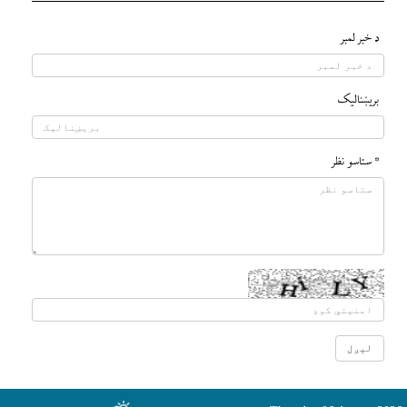
د خبر لمبر
بريښناليک
* ستاسو نظر