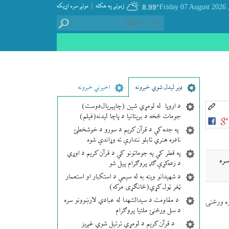
|
زمونږ په هکله
مونږ سره اړيکه
8.99°
, Friday 07
ډير لیدل شوي خبرونه
اخیرني خبرونه
د اروپا له لومړي شین (چاپېریال‌دوست)
جومات څخه د بریتانیا د پاچا لیدنه(فیلم)
په جده کې د قرآن کریم د سورو د خوشخطئ
نادره هنري تابلو نندارې ته وړاندې شوه
په قطر کې په جوماتونو کې د قرآن کریم د اوړي
سره
د زده‌کړې ګډ پروګرام پیل شو
د شهیدانو وینه به له سیمې د استکبار او استعمار
ټغر ټول کړي(ځانګړی مرکه)
د مقاومت د سیدالشهدا له عبادي لارښوونو سره
ه ورځنۍ
د سل ورځنئ ملتیا پروګرام
د قرآن کریم د لومړي ترتیل شوي غږیز