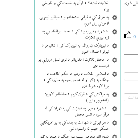
تلاوت ثبتیدا؛ د قرآن په خدمت کې یو تاریخي
يالی شوی
پړاو
په عراق کې د قرآني استعدادونو د سیالیو لومړنۍ
ازموینې پیل شوې
د شهید رهبر په یاد کې د احمد ابوالقاسمي په
0
زړه پورې تلاؤت
د نیویارک ښاروال: په نیویارک کې د نتانیاهو د
نیولو احتمال څېړو
د ؛محفل تلاؤت؛ دقاریانو د نوي نسل دروزنې یو
فرصت دی
د اسلامی انقلاب د رهبر د حکم اطاعت د
جنګ په ډګر او له دښمن سره په مبارزه کې د
بریا لازم شرط دی
په مراکش کې د قرآن کریم د حافظانو لاریون
(انځوریز راپور)
د شهید رهبر په درنښت کې په تهران کې له
قرآن سره د انس محفل
د هر ایرانی د شهادت په بدل کې به یو امریکایي
عسکر جهنم ته واستول شي
ذبیح الله مجاهد: سیمه ییز جنګ د هیچا په ګټه