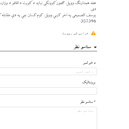
هغه همدارنګ وويل: ګډون كوونكی نبايد د كويت د اقافو د وزارت 
دی.
يوسف الصميعی په اخر كښې وويل: كوم كسان چې په دې مقابله كښې
387396
خرابی کی رپورٹ
ستاسو نظر
د خبر لمبر
بريښناليک
* ستاسو نظر