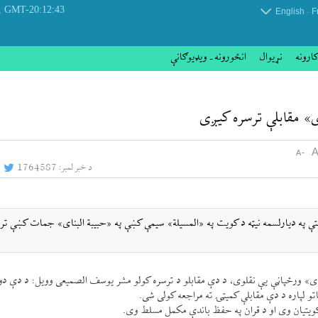
 August 2026
GMT-20:12:43
.
English
F
کارونه
نړيوال
انځورونه ـ ویډیوګانې
» مقابلې ترسره كیږی
د خبر لمبر:
1764587
اشتې په ديارلسمه نیټه د كويت په «المسيلة» سيمې كښې په «حبيبة البنای» جمات كښې تر
ای» ورځپاڼې یې نقلوی، د دې مقابلو د ترسره كولو مشر يوسف الصميعی وويل: د دې دو
تو لپاره د دې مقابلې كمیټۍ ته مراجعه كولی شی.
ويتيان وی او د قران په حفظ باندې مكمل مسلط وی.