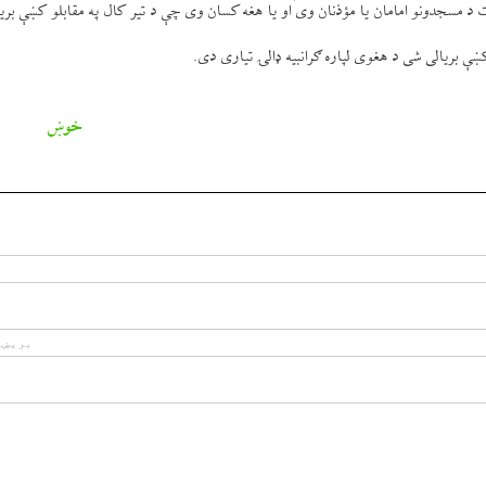
د مسجدونو امامان يا مؤذنان وی او يا هغه كسان وی چې د تير كال په مقابلو كښې بر
 بريالی شی د هغوی لپاره ګرانبيه ډالۍ تياری دی.
خوښ