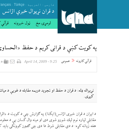
.
.
.
فارسی
العربیة
Türkçe
rançais
د قران نړيوال خبري اژانس
لومړۍ مخ
ټول خبرونه
قرآني 
په كويت كښې د قرانی كريم د حفظ «الحساوی
قرآني کارونه
عمومی
9:25 - April 14, 2009
نړيواله ډله: د قران د حفظ او تجويد دريمه مقابله د غویې د مي
كیږی.
د ايران د قران خبری اژانس(ايكنا) په ګزارش چې د كويت د «الر
مقابلې لپاره نوم ليك شورو شوی دی او مينه وال كسان یې د معلوما
هغه زياته كړه: د دې مقابلې شرط دا دی چې ګډون كوونكی بايد ك