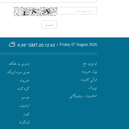
GMT-20:12:43
Friday 07 August 2026
؛
8.99°
لومړۍ مخ
زمونږ په هکله
ټول خبرونه
مونږ سره اړيکه
قرآني کارونه
‫خبرونه
نړيوال
کره کتنه
انځورونه ـ ویډیوګانې
موسم
ارشيف
لټون
لينکونه