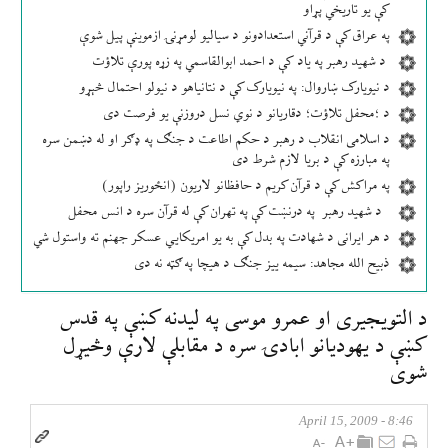
کې یو تاریخي پړاو
په عراق کې د قرآني استعدادونو د سیالیو لومړنۍ ازموینې پیل شوې
د شهید رهبر په یاد کې د احمد ابوالقاسمي په زړه پورې تلاؤت
د نیویارک ښاروال: په نیویارک کې د نتانیاهو د نیولو احتمال څېړو
د ؛محفل تلاؤت؛ دقاریانو د نوي نسل دروزنې یو فرصت دی
د اسلامی انقلاب د رهبر د حکم اطاعت د جنګ په ډګر او له دښمن سره
په مبارزه کې د بریا لازم شرط دی
په مراکش کې د قرآن کریم د حافظانو لاریون (انځوریز راپور)
د شهید رهبر په درنښت کې په تهران کې له قرآن سره د انس محفل
د هر ایرانی د شهادت په بدل کې به یو امریکایي عسکر جهنم ته واستول شي
ذبیح الله مجاهد: سیمه ییز جنګ د هیچا په ګټه نه دی
د التويجيری او عمرو موسی په ليدنه كښې په قدس
كښې د يهوديانو ابادۍ سره د مقابلې لارې وڅیړل
شوی
8:46 - April 15, 2009