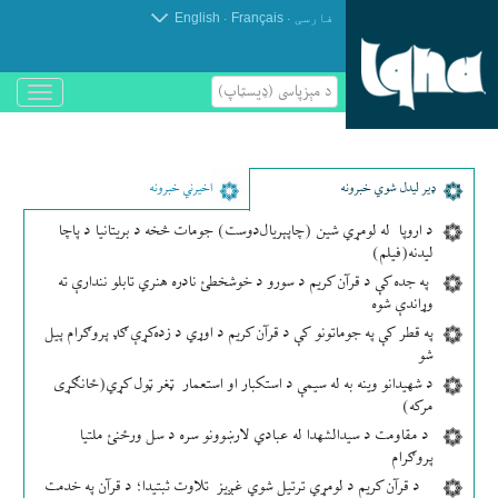
.
.
فارسی
Français
English
د مېزپاسى (ډیسټاپ)
باز
و
بسته
کردن
منو
ډير لیدل شوي خبرونه
اخیرني خبرونه
د اروپا له لومړي شین (چاپېریال‌دوست) جومات څخه د بریتانیا د پاچا
لیدنه(فیلم)
په جده کې د قرآن کریم د سورو د خوشخطئ نادره هنري تابلو نندارې ته
وړاندې شوه
په قطر کې په جوماتونو کې د قرآن کریم د اوړي د زده‌کړې ګډ پروګرام پیل
شو
د شهیدانو وینه به له سیمې د استکبار او استعمار ټغر ټول کړي(ځانګړی
مرکه)
د مقاومت د سیدالشهدا له عبادي لارښوونو سره د سل ورځنئ ملتیا
پروګرام
د قرآن کریم د لومړي ترتیل شوي غږیز تلاوت ثبتیدا؛ د قرآن په خدمت