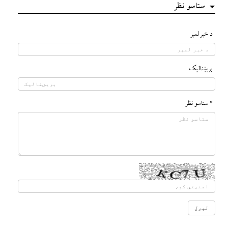
ستاسو نظر
د خبر لمبر
بريښناليک
* ستاسو نظر