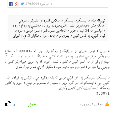
د خبر لمبر:
1765096
نړيواله ډله: د ايسسكود ايسسكو د اسلامی كلتور او علمونو د ښوونې
څانګه مشر «عبدالعزيز عثمان التويجيری» پرون د دوشنبې په ورځ د وری
د مياشتې په 24 نیټه د عربو د اتحادیې سترسكتر «عمرو موسی» سره په
ليدنه كښې، په قدس كښې د يهوديانو د ابادۍ سره د مقابلې لارې وڅیړلی.
د ايران د قرانی خبری اژانس(ايكنا) په ګزارش چې له «ISESCO» اطلاع
رسوونكی مركز یې نقلوی، په دې ناسته كښې همدارنګ د عربو او ايسسكو تر
مينځ اړيكې او په خپلو كښې د كلتور، تمدن خبرې او په عربی هيوادونو كښې د
ښوونې پراختيا او د اسرائيلو سياستونو سره د مقابلې لارې هم وڅیړل شوی.
د ايسسكو سترسكتر په اخر كښې موسی ته بلنه وركړه چې د تونس په قيراوان ښار
كښې چې د ايسسكو له خوا كوم نړيوال سمينار د تمدنونو تر مينځ د خبرو په كلتور
په هكله ترسه كیږی، كښې ګډون وكړی.
388071
خوښ
خرابی کی رپورٹ
0