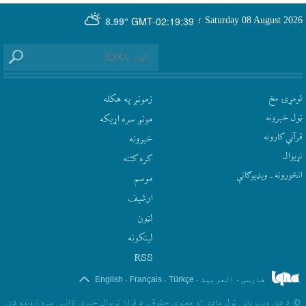
GMT-02:19:39
Saturday 08 August 2026
؛
8.99°
لومړۍ مخ
زمونږ په هکله
ټول خبرونه
مونږ سره اړيکه
قرآني کارونه
‫خبرونه
نړيوال
کره کتنه
انځورونه ـ ویډیوګانې
موسم
ارشيف
لټون
لينکونه
RSS
.
.
.
.
فارسی
العربیة
Türkçe
Français
English
©
د دې ويب پاڼې ټول مادي او معنوي حقوق، د قران نړيوال خبري اژانس سره اړونده دي