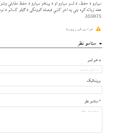
سپارو د حفظ، د لسو سپارو او د پينځو سپارو د حفظ مقابلې وشو
هغه زياته كړه چې په اخر كښې فيصله كوونكی د ګټلو كسانو د نوم
388078
خرابی کی رپورٹ
ستاسو نظر
د خبر لمبر
بريښناليک
* ستاسو نظر