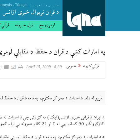
.
.
.
فارسی
العربیة
Türkçe
rançais
د قران نړيوال خبري اژانس
لومړۍ مخ
ټول خبرونه
قرآني 
په امارات كښې د قران د حفظ د مقابلې لومړۍ
قرآني کارونه
عمومی
8:39 - April 15, 2009
نړيواله ډله: د امارات د «مراكز مكتوم» په نامه د قران د حفظ لمسنۍ مقابله پرون د وری د م
د ايران د قرانی خبری اژانس(ايكنا) په ګزارش چې د امارات له «و
كاركوونكيو 90 كسانو چې له 8 تر 21 كالو عمرونه یې لرل، ګډون وكړ.