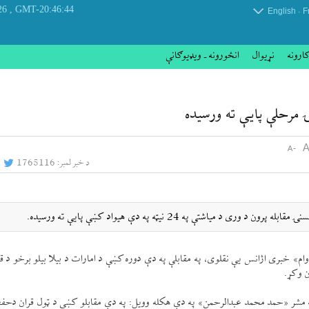
, Thursday 06 August 2026
GMT-20:46:44
.
English
F
کارونه
نړيوال
انځورونه ـ ویډیوګانې
 مرحلې پایې ته ورسيده
د خبر لمبر:
1765116
ياشتې په 24 نیټه په دې هيواد كښې پایې ته ورسيده.
ام» خبری اژانس یې نقلوی، په مقابلې په دې دوره كښې د امارات د بيلا بيلو برخو د ق