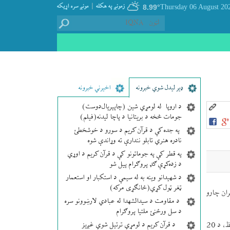
|
زمونږ په هکله
مونږ سره اړيکه
8.99°
ډير لیدل شوي خبرونه
اخیرني خبرونه
د اروپا له لومړي شین (چاپېریال‌دوست)
جومات څخه د بریتانیا د پاچا لیدنه(فیلم)
په جده کې د قرآن کریم د سورو د خوشخطئ
نادره هنري تابلو نندارې ته وړاندې شوه
په قطر کې په جوماتونو کې د قرآن کریم د اوړي
د زده‌کړې ګډ پروګرام پیل شو
د شهیدانو وینه به له سیمې د استکبار او استعمار
ټغر ټول کړي(ځانګړی مرکه)
ران چارو
د مقاومت د سیدالشهدا له عبادي لارښوونو سره
د سل ورځنئ ملتیا پروګرام
د قرآن کریم د لومړي ترتیل شوي غږیز
د د امارات د «مراكز مكتوم» په نامه د قران د حفظ لمسنۍ مقابله مشر «حمد محمد عبدالرحمن» په دې هكله وويل: په دې مقابلو كښې د ټول قران دحفظ، د 20