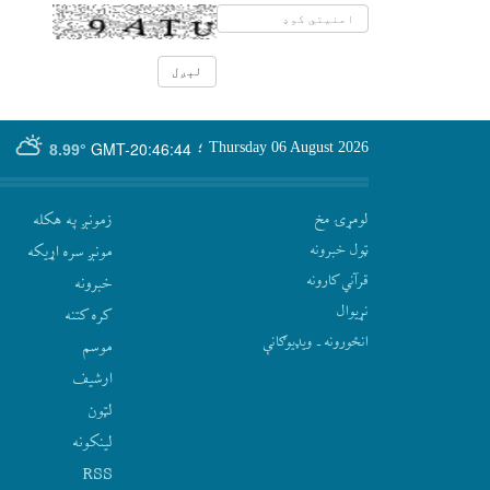
GMT-20:46:44
Thursday 06 August 2026
؛
8.99°
لومړۍ مخ
زمونږ په هکله
ټول خبرونه
مونږ سره اړيکه
قرآني کارونه
‫خبرونه
نړيوال
کره کتنه
انځورونه ـ ویډیوګانې
موسم
ارشيف
لټون
لينکونه
RSS