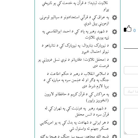
تلاوت ثبتیدا؛ د قرآن په خدمت کې یو تاریخي
پړاو
په عراق کې د قرآني استعدادونو د سیالیو لومړنۍ
ازموینې پیل شوې
0
د شهید رهبر په یاد کې د احمد ابوالقاسمي په
زړه پورې تلاؤت
د نیویارک ښاروال: په نیویارک کې د نتانیاهو د
نیولو احتمال څېړو
د ؛محفل تلاؤت؛ دقاریانو د نوي نسل دروزنې یو
فرصت دی
د اسلامی انقلاب د رهبر د حکم اطاعت د
جنګ په ډګر او له دښمن سره په مبارزه کې د
بریا لازم شرط دی
په مراکش کې د قرآن کریم د حافظانو لاریون
(انځوریز راپور)
د شهید رهبر په درنښت کې په تهران کې له
قرآن سره د انس محفل
د هر ایرانی د شهادت په بدل کې به یو امریکایي
عسکر جهنم ته واستول شي
ذبیح الله مجاهد: سیمه ییز جنګ د هیچا په ګټه