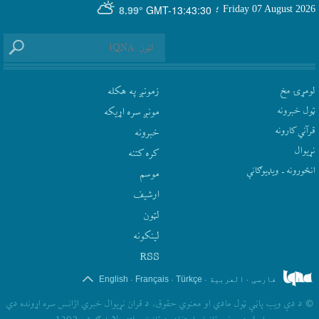
GMT-13:43:30
Friday 07 August 2026
؛
8.99°
لومړۍ مخ
زمونږ په هکله
ټول خبرونه
مونږ سره اړيکه
قرآني کارونه
‫خبرونه
نړيوال
کره کتنه
انځورونه ـ ویډیوګانې
موسم
ارشيف
لټون
لينکونه
RSS
.
.
.
.
فارسی
العربیة
Türkçe
Français
English
©
د دې ويب پاڼې ټول مادي او معنوي حقوق، د قران نړيوال خبري اژانس سره اړونده دي