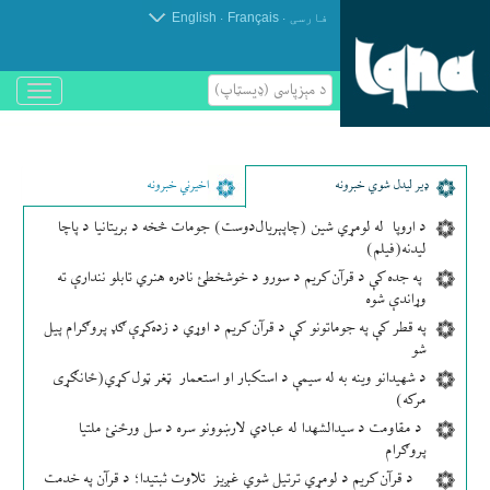
.
.
فارسی
Français
English
د مېزپاسى (ډیسټاپ)
باز
و
بسته
کردن
منو
ډير لیدل شوي خبرونه
اخیرني خبرونه
د اروپا له لومړي شین (چاپېریال‌دوست) جومات څخه د بریتانیا د پاچا
لیدنه(فیلم)
په جده کې د قرآن کریم د سورو د خوشخطئ نادره هنري تابلو نندارې ته
وړاندې شوه
په قطر کې په جوماتونو کې د قرآن کریم د اوړي د زده‌کړې ګډ پروګرام پیل
شو
د شهیدانو وینه به له سیمې د استکبار او استعمار ټغر ټول کړي(ځانګړی
مرکه)
د مقاومت د سیدالشهدا له عبادي لارښوونو سره د سل ورځنئ ملتیا
پروګرام
د قرآن کریم د لومړي ترتیل شوي غږیز تلاوت ثبتیدا؛ د قرآن په خدمت