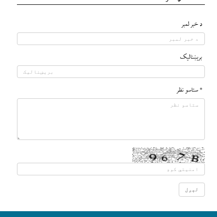
د خبر لمبر
بريښناليک
* ستاسو نظر