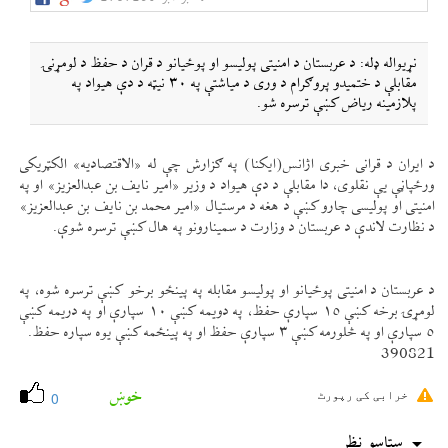
نړيواله ډله: د عربستان د امنيتی پوليسو او پوځيانو د قران د حفظ د لومړنۍ
مقابلې د ختميدو پروګرام د وری د مياشتې په ٣٠ نیټه د دې هيواد په
پلازمينه رياض كښې ترسره شو.
د ايران د قرانی خبری اژانس(ايكنا) په ګزارش چې له «الاقتصاديه» الكټريكی
ورځپاڼې یې نقلوی، دا مقابلې د دې هيواد د وزير «امير نايف بن عبدالعزيز» او په
امنيتی او پوليسی چارو كښې د هغه د مرستيال «امير محمد بن نايف بن عبدالعزيز»
د نظارت لاندې د عربستان د وزارت د سمينارونو په هال كښې ترسره شوې.
د عربستان د امنيتی پوځيانو او پوليسو مقابله په پينځو برخو كښې ترسره شوه، په
لومړۍ برخه كښې ١٥ سپارې حفظ، په دويمه كښې ١٠ سپارې او په دريمه كښې
٥ سپارې او په څلورمه كښې ٣ سپارې حفظ او په پينځمه كښې يوه سپاره حفظ.
390821
خوښ
خرابی کی رپورٹ
0
ستاسو نظر