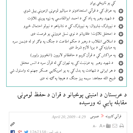
کې یو تاریخي پړاو
په عراق کې د قرآني استعدادونو د سیالیو لومړنۍ ازموینې پیل شوې
د شهید رهبر په یاد کې د احمد ابوالقاسمي په زړه پورې تلاؤت
د نیویارک ښاروال: په نیویارک کې د نتانیاهو د نیولو احتمال څېړو
د ؛محفل تلاؤت؛ دقاریانو د نوي نسل دروزنې یو فرصت دی
د اسلامی انقلاب د رهبر د حکم اطاعت د جنګ په ډګر او له دښمن سره
په مبارزه کې د بریا لازم شرط دی
په مراکش کې د قرآن کریم د حافظانو لاریون (انځوریز راپور)
د شهید رهبر په درنښت کې په تهران کې له قرآن سره د انس محفل
د هر ایرانی د شهادت په بدل کې به یو امریکایي عسکر جهنم ته واستول شي
ذبیح الله مجاهد: سیمه ییز جنګ د هیچا په ګټه نه دی
د عربستان د امنيتی پوځيانو د قران د حفظ لومړنۍ
مقابله پایې ته ورسيده
قرآني کارونه
عمومی
4:29 - April 20, 2009
د خبر لمبر:
1767150