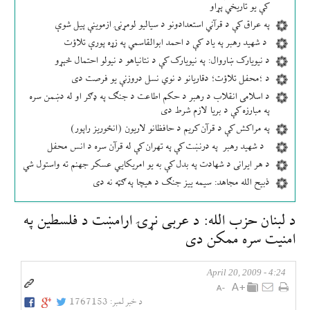
کې یو تاریخي پړاو
په عراق کې د قرآني استعدادونو د سیالیو لومړنۍ ازموینې پیل شوې
د شهید رهبر په یاد کې د احمد ابوالقاسمي په زړه پورې تلاؤت
د نیویارک ښاروال: په نیویارک کې د نتانیاهو د نیولو احتمال څېړو
د ؛محفل تلاؤت؛ دقاریانو د نوي نسل دروزنې یو فرصت دی
د اسلامی انقلاب د رهبر د حکم اطاعت د جنګ په ډګر او له دښمن سره
په مبارزه کې د بریا لازم شرط دی
په مراکش کې د قرآن کریم د حافظانو لاریون (انځوریز راپور)
د شهید رهبر په درنښت کې په تهران کې له قرآن سره د انس محفل
د هر ایرانی د شهادت په بدل کې به یو امریکایي عسکر جهنم ته واستول شي
ذبیح الله مجاهد: سیمه ییز جنګ د هیچا په ګټه نه دی
د لبنان حزب الله: د عربی نړۍ ارامښت د فلسطين په
امنيت سره ممكن دی
4:24 - April 20, 2009
د خبر لمبر:
1767153