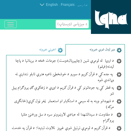
.
.
فارسی
Français
English
د مېزپاسى (ډیسټاپ)
باز
و
بسته
کردن
منو
ډير لیدل شوي خبرونه
اخیرني خبرونه
د اروپا له لومړي شین (چاپېریال‌دوست) جومات څخه د بریتانیا د پاچا
لیدنه(فیلم)
په جده کې د قرآن کریم د سورو د خوشخطئ نادره هنري تابلو نندارې ته
وړاندې شوه
په قطر کې په جوماتونو کې د قرآن کریم د اوړي د زده‌کړې ګډ پروګرام پیل
شو
د شهیدانو وینه به له سیمې د استکبار او استعمار ټغر ټول کړي(ځانګړی
مرکه)
د مقاومت د سیدالشهدا له عبادي لارښوونو سره د سل ورځنئ ملتیا
پروګرام
د قرآن کریم د لومړي ترتیل شوي غږیز تلاوت ثبتیدا؛ د قرآن په خدمت