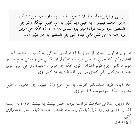
سياسی او ټولنيزه ډله: د لبنان د حزب الله نماينده او د دې هيواد د كار
وزير «محمد فينيش» په خپلې وينا كښې په دې خبرې ټينګار وكړ چې د
فلسطين سره مرسته كول زمونږ يوه انسانی ذمه واری ده ځكه چې عربی
نړۍ هله په امن كښې پاتې كيدې شی چې فلسطين په امن كښې وی.
د ايران د قرانی خبری اژانس(ايكنا) د لبنان څانګې په ګزارش، محمد فينيش
اعلان وكړ: كه چرې فلسطين سره مرسته كول او پكښې امن راوستل جرم وی نو
مونږ د داسې جرم كولو اعتراف كوو، ځكه چې مونږ دا عقيده لرو چې عربی نړۍ
هله په امن كښې پاتې كيدې شی چې فلسطين په امن كښې وی.
هغه زياته كړه: مسلمانانو ځوانان په دې جرم وژل كیږی چې هغوی د غزې
مظلومو خلكو سره مرسته كول غواړی.
هغه وويل: اسلامی مقاومت تر اوسه پورې خپلې ليشت په ليشت خاوره له دښمنه
اخستې ده او اوس په خپل ټول توان سره د فلسطين مرسته خپله انسانی ذمه واری
ګڼی.
390762