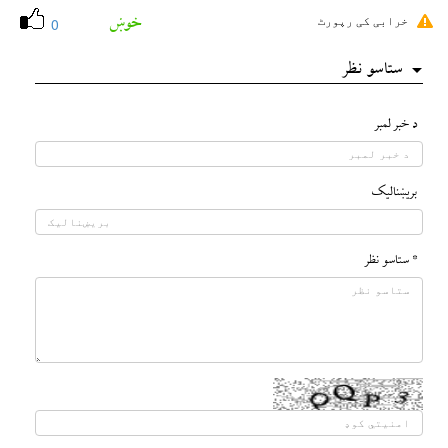
خوښ
خرابی کی رپورٹ
0
ستاسو نظر
د خبر لمبر
بريښناليک
* ستاسو نظر