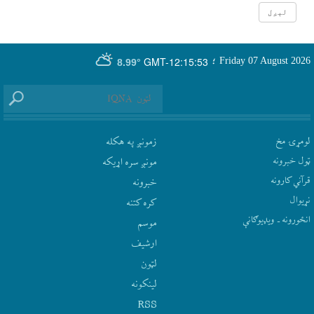
GMT-12:15:53
Friday 07 August 2026
؛
8.99°
لومړۍ مخ
زمونږ په هکله
ټول خبرونه
مونږ سره اړيکه
قرآني کارونه
‫خبرونه
نړيوال
کره کتنه
انځورونه ـ ویډیوګانې
موسم
ارشيف
لټون
لينکونه
RSS