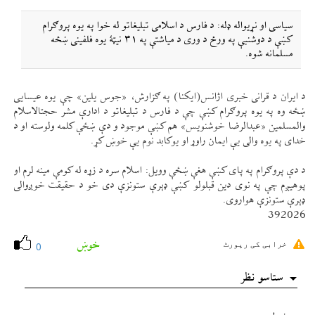
سياسی او نړيواله ډله: د فارس د اسلامی تبليغاتو له خوا په يوه پروګرام
كښې د دوشنبې په ورځ د وری د مياشتې په ٣١ نیټۀ يوه فلفينی ښځه
مسلمانه شوه.
د ايران د قرانی خبری اژانس(ايكنا) په ګزارش، «جوس يلين» چې يوه عيسايی
ښځه وه په يوه پروګرام كښې چې د فارس د تبليغاتو د ادارې مشر حجت‏الاسلام
والمسلمين «عبدالرضا خوشنويس» هم كښې موجود و دې ښځې كلمه ولوسته او د
خدای په يوه والی یې ايمان راوړ او يوكابد نوم یې خوښ كړ.
د دې پروګرام په پای كښې هغې ښځې وويل: اسلام سره د زړه له كومې مينه لرم او
پوهیږم چې په نوی دين قبلولو كښې ډېرې ستونزې دی خو د حقيقت خوږوالی
ډېرې ستونزې هواروی.
392026
خوښ
خرابی کی رپورٹ
0
ستاسو نظر