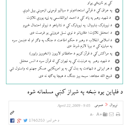
کې یو تاریخي پړاو
په عراق کې د قرآني استعدادونو د سیالیو لومړنۍ ازموینې پیل شوې
د شهید رهبر په یاد کې د احمد ابوالقاسمي په زړه پورې تلاؤت
د نیویارک ښاروال: په نیویارک کې د نتانیاهو د نیولو احتمال څېړو
د ؛محفل تلاؤت؛ دقاریانو د نوي نسل دروزنې یو فرصت دی
د اسلامی انقلاب د رهبر د حکم اطاعت د جنګ په ډګر او له دښمن سره
په مبارزه کې د بریا لازم شرط دی
په مراکش کې د قرآن کریم د حافظانو لاریون (انځوریز راپور)
د شهید رهبر په درنښت کې په تهران کې له قرآن سره د انس محفل
د هر ایرانی د شهادت په بدل کې به یو امریکایي عسکر جهنم ته واستول شي
ذبیح الله مجاهد: سیمه ییز جنګ د هیچا په ګټه نه دی
د فلپاين يوه ښځه په شيراز كښې مسلمانه شوه
نړيوال
عمومی
9:05 - April 22, 2009
د خبر لمبر:
1768283