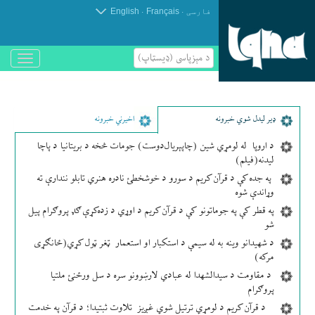
.
.
فارسی
Français
English
د مېزپاسى (ډیسټاپ)
باز
و
بسته
کردن
منو
ډير لیدل شوي خبرونه
اخیرني خبرونه
د اروپا له لومړي شین (چاپېریال‌دوست) جومات څخه د بریتانیا د پاچا
لیدنه(فیلم)
په جده کې د قرآن کریم د سورو د خوشخطئ نادره هنري تابلو نندارې ته
وړاندې شوه
په قطر کې په جوماتونو کې د قرآن کریم د اوړي د زده‌کړې ګډ پروګرام پیل
شو
د شهیدانو وینه به له سیمې د استکبار او استعمار ټغر ټول کړي(ځانګړی
مرکه)
د مقاومت د سیدالشهدا له عبادي لارښوونو سره د سل ورځنئ ملتیا
پروګرام
د قرآن کریم د لومړي ترتیل شوي غږیز تلاوت ثبتیدا؛ د قرآن په خدمت