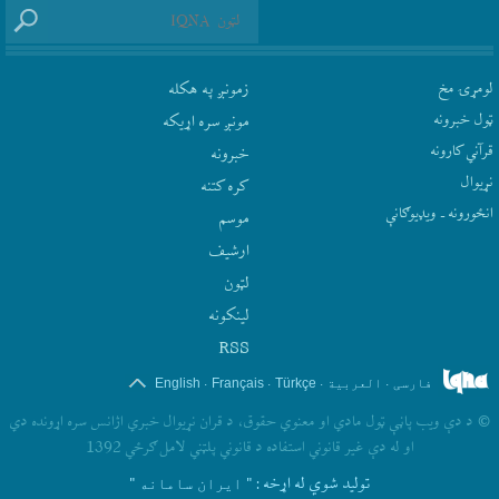
لومړۍ مخ
زمونږ په هکله
ټول خبرونه
مونږ سره اړيکه
قرآني کارونه
‫خبرونه
نړيوال
کره کتنه
انځورونه ـ ویډیوګانې
موسم
ارشيف
لټون
لينکونه
RSS
.
.
.
.
فارسی
العربیة
Türkçe
Français
English
©
د دې ويب پاڼې ټول مادي او معنوي حقوق، د قران نړيوال خبري اژانس سره اړونده دي
او له دې غير قانوني استفاده د قانوني پلټني لامل ګرځي 1392
تولید شوي له اړخه
: " ایران سامانه "