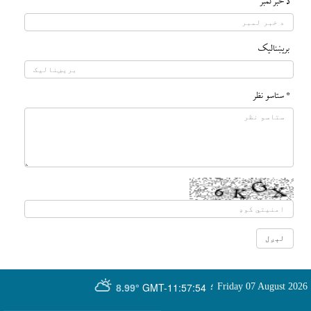
د خبر لمبر
بريښناليک
* ستاسو نظر
GMT-11:57:54
Friday 07 August 2026
؛
8.99°