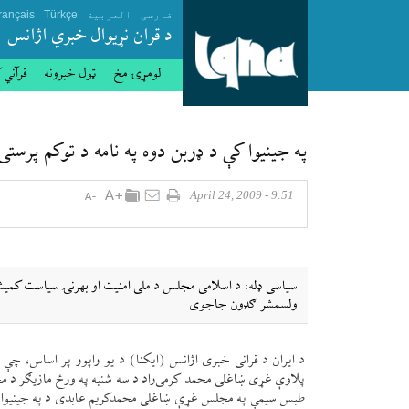
.
.
.
فارسی
العربیة
Türkçe
rançais
د قران نړيوال خبري اژانس
لومړۍ مخ
ټول خبرونه
قرآني 
په جينيوا كې د ډربن دوه په نامه د توكم پر
9:51 - April 24, 2009
سياسی ډله: د اسلامی مجلس د ملی امنيت او بهرنۍ سياست كميشن
ولسمشر ګډون جاجوی
د ايران د قرانی خبری اژانس (ايكنا) د يو راپور پر اساس، 
پلاوې غړی ښاغلی محمد كرمی‌راد د سه شنبه په ورځ مازیګر د م
طبس سيمې په مجلس غړې ښاغلی محمدكريم عابدی د په جينيوا كې 