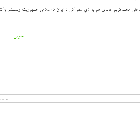
ی محمدكريم عابدی هم په دې سفر كې د ايران د اسلامی جمهوريت ولسمشر ډاكټ
خوښ