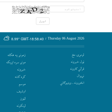
GMT-18:58:40
Thursday 06 August 2026
؛
8.99°
لومړۍ مخ
زمونږ په هکله
ټول خبرونه
مونږ سره اړيکه
قرآني کارونه
‫خبرونه
نړيوال
کره کتنه
انځورونه ـ ویډیوګانې
موسم
ارشيف
لټون
لينکونه