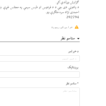
ګزارش وړاندې كړ.
د يادونې دی چې د د فردوس او طبس سيمې په مجلس غړې ښاغل
احمدی نژاد سره ملګرې وو.
392794
خرابی کی رپورٹ
ستاسو نظر
د خبر لمبر
بريښناليک
* ستاسو نظر