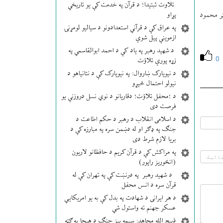
تلاوت ثبتیدا؛ د قرآن په خدمت کې یو تاریخي
پړاو
ر محمود
په عراق کې د قرآني استعدادونو د سیالیو لومړنۍ
ازموینې پیل شوې
د شهید رهبر په یاد کې د احمد ابوالقاسمي په
0
زړه پورې تلاؤت
د نیویارک ښاروال: په نیویارک کې د نتانیاهو د
نیولو احتمال څېړو
د ؛محفل تلاؤت؛ دقاریانو د نوي نسل دروزنې یو
فرصت دی
د اسلامی انقلاب د رهبر د حکم اطاعت د
جنګ په ډګر او له دښمن سره په مبارزه کې د
بریا لازم شرط دی
په مراکش کې د قرآن کریم د حافظانو لاریون
(انځوریز راپور)
د شهید رهبر په درنښت کې په تهران کې له
قرآن سره د انس محفل
د هر ایرانی د شهادت په بدل کې به یو امریکایي
عسکر جهنم ته واستول شي
ذبیح الله مجاهد: سیمه ییز جنګ د هیچا په ګټه