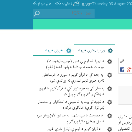
|
زمونږ په هکله
مونږ سره اړيکه
8.99°
ډير لیدل شوي خبرونه
اخیرني خبرونه
د اروپا له لومړي شین (چاپېریال‌دوست)
جومات څخه د بریتانیا د پاچا لیدنه(فیلم)
په جده کې د قرآن کریم د سورو د خوشخطئ
نادره هنري تابلو نندارې ته وړاندې شوه
په قطر کې په جوماتونو کې د قرآن کریم د اوړي
د زده‌کړې ګډ پروګرام پیل شو
د شهیدانو وینه به له سیمې د استکبار او استعمار
ټغر ټول کړي(ځانګړی مرکه)
د مقاومت د سیدالشهدا له عبادي لارښوونو سره
شن مشرې
د سل ورځنئ ملتیا پروګرام
ردوس او
 تفصيلی
د قرآن کریم د لومړي ترتیل شوي غږیز