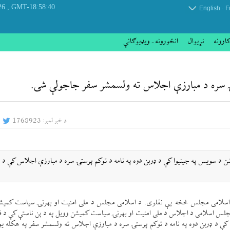
, Thursday 06 August 2026
GMT-18:58:40
.
English
F
کارونه
نړيوال
انځورونه ـ ویډیوګانې
ستۍ سره د مبارزې اجلاس ته ولسمشر سفر جاجولې شی.
د خبر لمبر:
1768923
 د سويس په جينيوا كې د ډربن دوه په نامه د توكم پرستۍ سره د مبارزې اجلاس كې د
چې اسلامی مجلس څخه یې نقلوی. د اسلامی مجلس د ملی امنيت او بهرنۍ سياست كمي
جلس اسلامی د اجلاس د ملی امنيت او بهرنۍ سياست كميشن وويل په د ېن ناستې كې د ف
د ډربن دوه په نامه د توكم پرستۍ سره د مبارزې اجلاس ته ولسمشر سفر په هكله يو