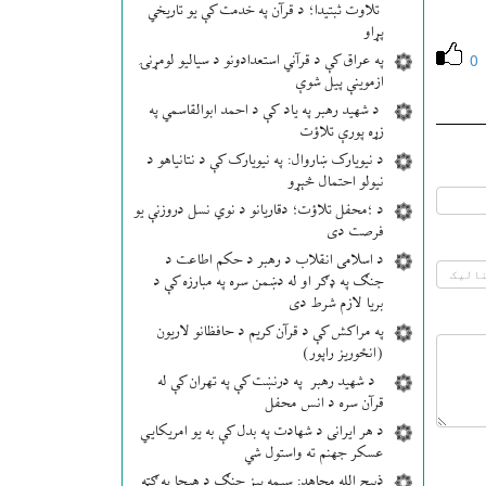
تلاوت ثبتیدا؛ د قرآن په خدمت کې یو تاریخي
پړاو
0
په عراق کې د قرآني استعدادونو د سیالیو لومړنۍ
ازموینې پیل شوې
د شهید رهبر په یاد کې د احمد ابوالقاسمي په
زړه پورې تلاؤت
د نیویارک ښاروال: په نیویارک کې د نتانیاهو د
نیولو احتمال څېړو
د ؛محفل تلاؤت؛ دقاریانو د نوي نسل دروزنې یو
فرصت دی
د اسلامی انقلاب د رهبر د حکم اطاعت د
جنګ په ډګر او له دښمن سره په مبارزه کې د
بریا لازم شرط دی
په مراکش کې د قرآن کریم د حافظانو لاریون
(انځوریز راپور)
د شهید رهبر په درنښت کې په تهران کې له
قرآن سره د انس محفل
د هر ایرانی د شهادت په بدل کې به یو امریکایي
عسکر جهنم ته واستول شي
ذبیح الله مجاهد: سیمه ییز جنګ د هیچا په ګټه