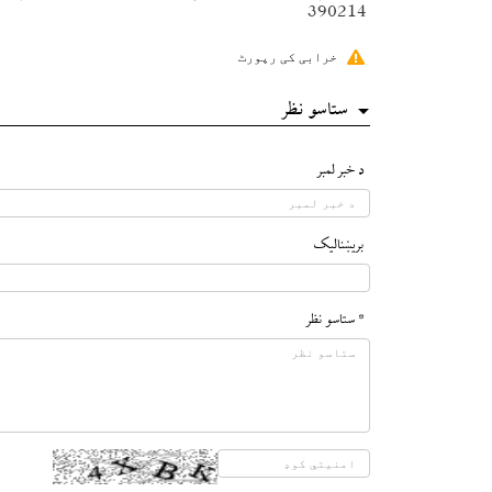
390214
خرابی کی رپورٹ
ستاسو نظر
د خبر لمبر
بريښناليک
* ستاسو نظر