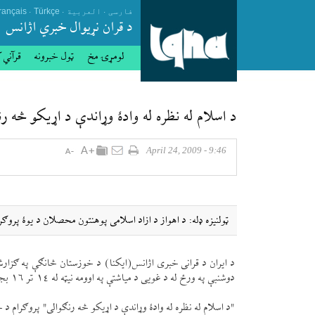
.
.
.
فارسی
العربیة
Türkçe
rançais
د قران نړيوال خبري اژانس
لومړۍ مخ
ټول خبرونه
قرآني 
د اسلام له نظره له وادۀ وړاندې د اړيكو څه رن
9:46 - April 24, 2009
ټولنيزه ډله: د اهواز د ازاد اسلامی پوهنتون محصلان د يوۀ پروګ
د ايران د قرانی خبری اژانس(ايكنا) د خوزستان څانګې په ګزار
دوشنبې په ورځ له د غويی د مياشتې په اوومه نیټه له ١٤ تر ١٦ بجو وخت كښې د پيغمبر(ص) په جمات كښې د اهواز په پوهنتون كښې ترسره كیږی.
"د اسلام له نظره له وادۀ وړاندې د اړيكو څه رنګوالی" پروګرام د 