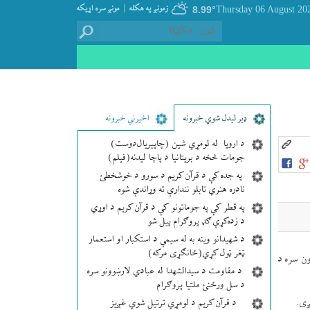
|
زمونږ په هکله
مونږ سره اړيکه
8.99°
ډير لیدل شوي خبرونه
اخیرني خبرونه
د اروپا له لومړي شین (چاپېریال‌دوست)
جومات څخه د بریتانیا د پاچا لیدنه(فیلم)
په جده کې د قرآن کریم د سورو د خوشخطئ
نادره هنري تابلو نندارې ته وړاندې شوه
په قطر کې په جوماتونو کې د قرآن کریم د اوړي
د زده‌کړې ګډ پروګرام پیل شو
د شهیدانو وینه به له سیمې د استکبار او استعمار
ټغر ټول کړي(ځانګړی مرکه)
ن سره د
د مقاومت د سیدالشهدا له عبادي لارښوونو سره
د سل ورځنئ ملتیا پروګرام
ږی.
د قرآن کریم د لومړي ترتیل شوي غږیز