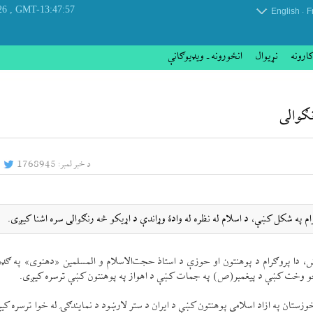
, Thursday 06 August 2026
GMT-13:47:57
.
English
F
کارونه
نړيوال
انځورونه ـ ویډیوګانې
ګوالی
د خبر لمبر:
1768945
رام په شكل كښې، د اسلام له نظره له وادۀ وړاندې د اړيكو څه رنګوالی سره اشنا كیږی.
ش، دا پروګرام د پوهنتون او حوزې د استاذ حجت‌الاسلام و المسلمين «دهنوی» په ګډو
خوزستان په ازاد اسلامی پوهنتون كښې د ايران د ستر لارښود د نمايندګۍ له خوا ترسره كی