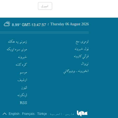
GMT-13:47:57
Thursday 06 August 2026
؛
8.99°
لومړۍ مخ
زمونږ په هکله
ټول خبرونه
مونږ سره اړيکه
قرآني کارونه
‫خبرونه
نړيوال
کره کتنه
انځورونه ـ ویډیوګانې
موسم
ارشيف
لټون
لينکونه
RSS
.
.
.
.
فارسی
العربیة
Türkçe
Français
English