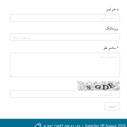
د خبر لمبر
بريښناليک
* ستاسو نظر
GMT-08:41:44
Saturday 08 August 2026
؛
8.99°