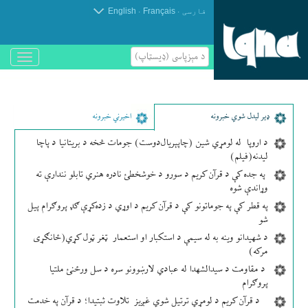
.
.
فارسی
Français
English
د مېزپاسى (ډیسټاپ)
باز
و
بسته
کردن
منو
ډير لیدل شوي خبرونه
اخیرني خبرونه
د اروپا له لومړي شین (چاپېریال‌دوست) جومات څخه د بریتانیا د پاچا
لیدنه(فیلم)
په جده کې د قرآن کریم د سورو د خوشخطئ نادره هنري تابلو نندارې ته
وړاندې شوه
په قطر کې په جوماتونو کې د قرآن کریم د اوړي د زده‌کړې ګډ پروګرام پیل
شو
د شهیدانو وینه به له سیمې د استکبار او استعمار ټغر ټول کړي(ځانګړی
مرکه)
د مقاومت د سیدالشهدا له عبادي لارښوونو سره د سل ورځنئ ملتیا
پروګرام
د قرآن کریم د لومړي ترتیل شوي غږیز تلاوت ثبتیدا؛ د قرآن په خدمت