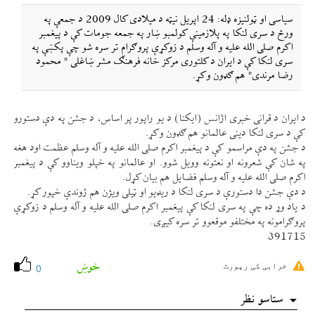
سياسی او ټولنيزه ډله: 24 اپريل نیټه د ميلادی كال 2009 د جمعې په
ورځ د سری لنكا په پلازمينې كولمبو ښار په جمعه جومات كې د پيغمبر
اكرم صلی الله عليه و آله وسلم د زوكړې پروګرام تر سره شو چې پكښې په
سری لنكا كې د ايران د كلتوری مركز خانه فرهنګ مشر ښاغلی " محمود
رضا مرندی" هم ګډون وكړ.
د ايران د قرانی خبری اژانس (ايكنا) د يو راپور پر اساس، د جشن په دې دستورو
كې د سری لنكا دينی عالمانو هم ګډون وكړ.
د جشن په دې مراسمو كې د پيغمبر اكرم صلی الله عليه و آله وسلم عظمت اود هغه
په شان كې شعرونه او نعتونه وويل شوو. او عالمانو په خپلو ويناوو كې د پيغمبر
اكرم صلی الله عليه و آله وسلم فضايل هم بيان كړل.
د دې جشن دا دستورې د سری لنكا د ریډيو او ټيلی ويژن هم ژوندې خپور كړ.
د ياد وړ ده چې په سری لنكا كې پيغمبر اكرم صلی الله عليه و آله وسلم د زوكړې
پروګرامونه په مختلفو موقعوو تر سره كیږی.
391715
خوښ
خرابی کی رپورٹ
0
ستاسو نظر