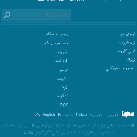
لومړۍ مخ
زمونږ په هکله
ټول خبرونه
مونږ سره اړيکه
قرآني کارونه
‫خبرونه
نړيوال
کره کتنه
انځورونه ـ ویډیوګانې
موسم
ارشيف
لټون
لينکونه
RSS
.
.
.
.
فارسی
العربیة
Türkçe
Français
English
©
د دې ويب پاڼې ټول مادي او معنوي حقوق، د قران نړيوال خبري اژانس سره اړونده دي
او له دې غير قانوني استفاده د قانوني پلټني لامل ګرځي 1392