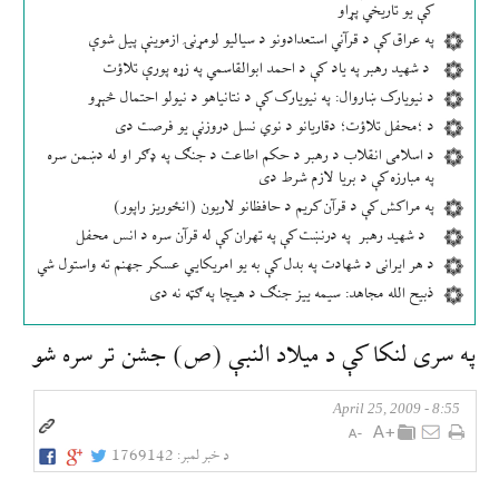
کې یو تاریخي پړاو
په عراق کې د قرآني استعدادونو د سیالیو لومړنۍ ازموینې پیل شوې
د شهید رهبر په یاد کې د احمد ابوالقاسمي په زړه پورې تلاؤت
د نیویارک ښاروال: په نیویارک کې د نتانیاهو د نیولو احتمال څېړو
د ؛محفل تلاؤت؛ دقاریانو د نوي نسل دروزنې یو فرصت دی
د اسلامی انقلاب د رهبر د حکم اطاعت د جنګ په ډګر او له دښمن سره
په مبارزه کې د بریا لازم شرط دی
په مراکش کې د قرآن کریم د حافظانو لاریون (انځوریز راپور)
د شهید رهبر په درنښت کې په تهران کې له قرآن سره د انس محفل
د هر ایرانی د شهادت په بدل کې به یو امریکایي عسکر جهنم ته واستول شي
ذبیح الله مجاهد: سیمه ییز جنګ د هیچا په ګټه نه دی
په سری لنكا كې د ميلاد النبې (ص) جشن تر سره شو
8:55 - April 25, 2009
د خبر لمبر:
1769142