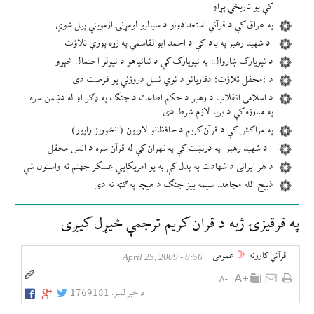
کې یو تاریخي پړاو
په عراق کې د قرآني استعدادونو د سیالیو لومړنۍ ازموینې پیل شوې
د شهید رهبر په یاد کې د احمد ابوالقاسمي په زړه پورې تلاؤت
د نیویارک ښاروال: په نیویارک کې د نتانیاهو د نیولو احتمال څېړو
د ؛محفل تلاؤت؛ دقاریانو د نوي نسل دروزنې یو فرصت دی
د اسلامی انقلاب د رهبر د حکم اطاعت د جنګ په ډګر او له دښمن سره
په مبارزه کې د بریا لازم شرط دی
په مراکش کې د قرآن کریم د حافظانو لاریون (انځوریز راپور)
د شهید رهبر په درنښت کې په تهران کې له قرآن سره د انس محفل
د هر ایرانی د شهادت په بدل کې به یو امریکایي عسکر جهنم ته واستول شي
ذبیح الله مجاهد: سیمه ییز جنګ د هیچا په ګټه نه دی
په قرقيزۍ ژبه د قران كريم ترجمې څیړل كیږی
قرآني کارونه
عمومی
8:56 - April 25, 2009
د خبر لمبر:
1769181