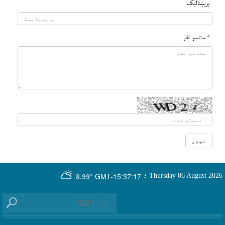
بريښناليک
* ستاسو نظر
GMT-15:37:17
Thursday 06 August 2026
؛
8.99°