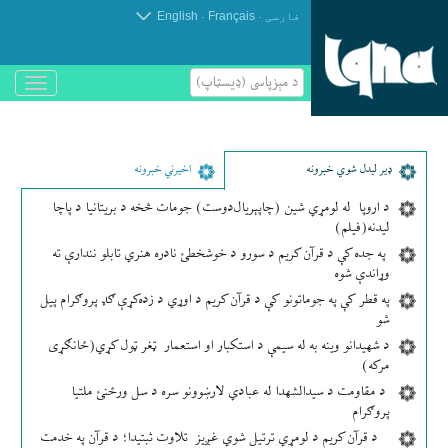
.
.
فارسی
Français
English
د مېزپاسى (ډیسټاپ)
باز
و
بسته
کردن
منو
ډير لیدل شوي خبرونه
اخیرني خبرونه
د اروپا له لومړي شین (چاپېریال‌دوست) جومات څخه د بریتانیا د پاچا
لیدنه(فیلم)
په جده کې د قرآن کریم د سورو د خوشخطئ نادره هنري تابلو نندارې ته
وړاندې شوه
په قطر کې په جوماتونو کې د قرآن کریم د اوړي د زده‌کړې ګډ پروګرام پیل
شو
د شهیدانو وینه به له سیمې د استکبار او استعمار ټغر ټول کړي(ځانګړی
مرکه)
د مقاومت د سیدالشهدا له عبادي لارښوونو سره د سل ورځنئ ملتیا
پروګرام
د قرآن کریم د لومړي ترتیل شوي غږیز تلاوت ثبتیدا؛ د قرآن په خدمت