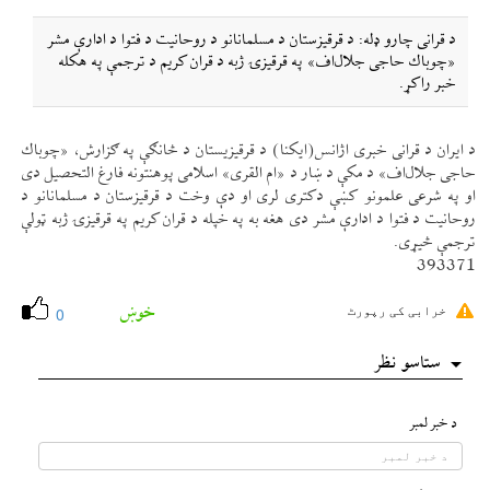
د قرانی چارو ډله: د قرقيزستان د مسلمانانو د روحانيت د فتوا د ادارې مشر
«چوباك حاجی جلال‌اف» په قرقيزۍ ژبه د قران كريم د ترجمې په هكله
خبر راكړ.
د ايران د قرانی خبری اژانس(ايكنا) د قرقيزيستان د څانګې په ګزارش، «چوباك
حاجی جلال‌اف» د مكې د ښار د «ام القری» اسلامی پوهنتونه فارغ التحصيل دی
او په شرعی علمونو كښې دكتری لری او دې وخت د قرقيزستان د مسلمانانو د
روحانيت د فتوا د ادارې مشر دی هغه به په خپله د قران كريم په قرقيزۍ ژبه ټولې
ترجمې څیړی.
393371
خوښ
خرابی کی رپورٹ
0
ستاسو نظر
د خبر لمبر