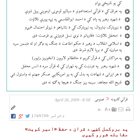
کې یو تاریخي پړاو
په عراق کې د قرآني استعدادونو د سیالیو لومړنۍ ازموینې پیل شوې
د شهید رهبر په یاد کې د احمد ابوالقاسمي په زړه پورې تلاؤت
د نیویارک ښاروال: په نیویارک کې د نتانیاهو د نیولو احتمال څېړو
د ؛محفل تلاؤت؛ دقاریانو د نوي نسل دروزنې یو فرصت دی
د اسلامی انقلاب د رهبر د حکم اطاعت د جنګ په ډګر او له دښمن سره
په مبارزه کې د بریا لازم شرط دی
په مراکش کې د قرآن کریم د حافظانو لاریون (انځوریز راپور)
د شهید رهبر په درنښت کې په تهران کې له قرآن سره د انس محفل
د هر ایرانی د شهادت په بدل کې به یو امریکایي عسکر جهنم ته واستول شي
ذبیح الله مجاهد: سیمه ییز جنګ د هیچا په ګټه نه دی
قرآني کارونه
عمومی
8:58 - April 26, 2009
د خبر لمبر:
1769709
په بروكسل كښې د قران د حفظ «امير كويت»
مقابله شورو كیږی