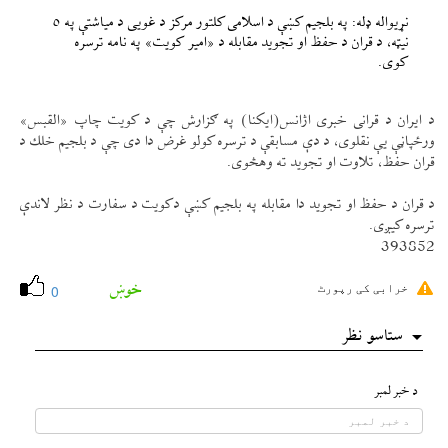
نړيواله ډله: په بلجيم كښې د اسلامی كلتور مركز د غويی د مياشتې په ٥
نیټه، د قران د حفظ او تجويد مقابله د «امير كويت» په نامه ترسره
كوی.
د ايران د قرانی خبری اژانس(ايكنا) په ګزارش چې د كويت چاپ «القبس»
ورځپاڼې یې نقلوی، د دې مسابقې د ترسره كولو غرض دا دی چې د بلجيم خلك د
قران حفظ، تلاوت او تجويد ته وهڅوی.
د قران د حفظ او تجويد دا مقابله په بلجيم كښې دكويت د سفارت د نظر لاندې
ترسره كیږی.
393852
خوښ
خرابی کی رپورٹ
0
ستاسو نظر
د خبر لمبر