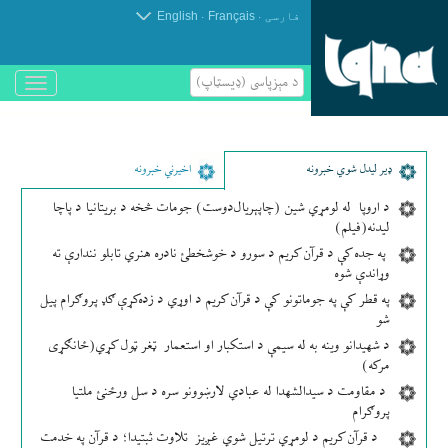
.
.
فارسی
Français
English
د مېزپاسى (ډیسټاپ)
باز
و
بسته
کردن
منو
ډير لیدل شوي خبرونه
اخیرني خبرونه
د اروپا له لومړي شین (چاپېریال‌دوست) جومات څخه د بریتانیا د پاچا
لیدنه(فیلم)
په جده کې د قرآن کریم د سورو د خوشخطئ نادره هنري تابلو نندارې ته
وړاندې شوه
په قطر کې په جوماتونو کې د قرآن کریم د اوړي د زده‌کړې ګډ پروګرام پیل
شو
د شهیدانو وینه به له سیمې د استکبار او استعمار ټغر ټول کړي(ځانګړی
مرکه)
د مقاومت د سیدالشهدا له عبادي لارښوونو سره د سل ورځنئ ملتیا
پروګرام
د قرآن کریم د لومړي ترتیل شوي غږیز تلاوت ثبتیدا؛ د قرآن په خدمت