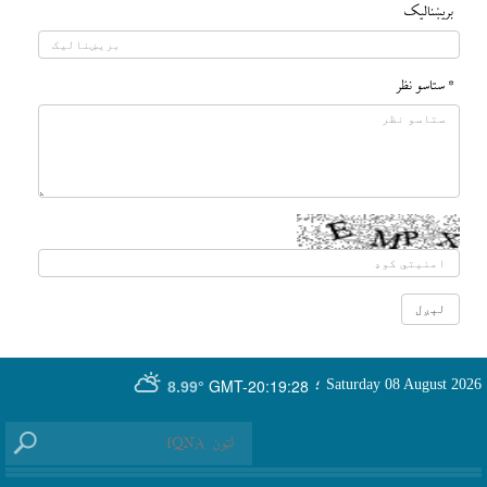
بريښناليک
* ستاسو نظر
GMT-20:19:28
Saturday 08 August 2026
؛
8.99°